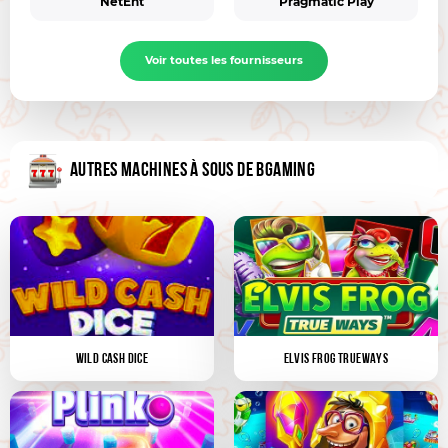
NetEnt
Pragmatic Play
Voir toutes les fournisseurs
AUTRES MACHINES À SOUS DE BGAMING
WILD CASH DICE
ELVIS FROG TRUEWAYS