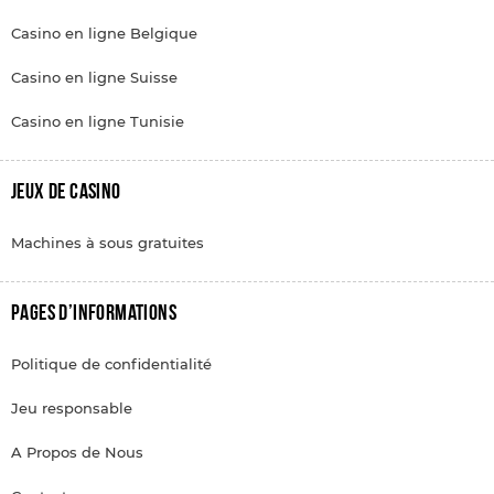
Casino en ligne Belgique
Casino en ligne Suisse
Casino en ligne Tunisie
Jeux de Casino
Machines à sous gratuites
Pages d’informations
Politique de confidentialité
Jeu responsable
A Propos de Nous