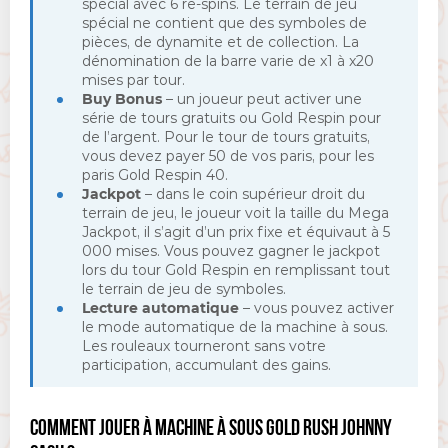
spécial avec 6 re-spins. Le terrain de jeu
spécial ne contient que des symboles de
pièces, de dynamite et de collection. La
dénomination de la barre varie de x1 à x20
mises par tour.
Buy
Bonus
– un joueur peut activer une
série de tours gratuits ou Gold Respin pour
de l’argent. Pour le tour de tours gratuits,
vous devez payer 50 de vos paris, pour les
paris Gold Respin 40.
Jackpot
– dans le coin supérieur droit du
terrain de jeu, le joueur voit la taille du Mega
Jackpot, il s’agit d’un prix fixe et équivaut à 5
000 mises. Vous pouvez gagner le jackpot
lors du tour Gold Respin en remplissant tout
le terrain de jeu de symboles.
Lecture automatique
– vous pouvez activer
le mode automatique de la machine à sous.
Les rouleaux tourneront sans votre
participation, accumulant des gains.
COMMENT JOUER À MACHINE À SOUS GOLD RUSH JOHNNY