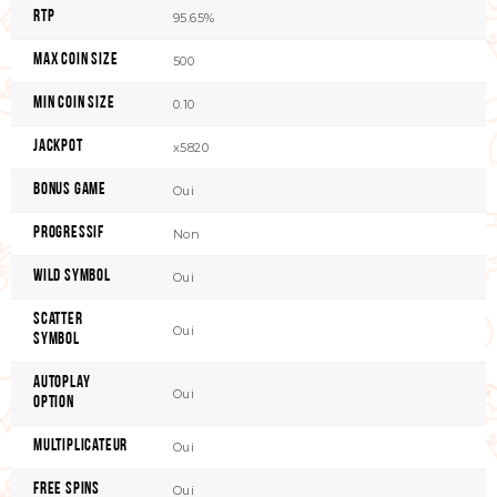
RTP
95.65%
Max Coin Size
500
Min Coin Size
0.10
Jackpot
x5820
Bonus Game
Oui
Progressif
Non
Wild Symbol
Oui
Scatter
Oui
Symbol
Autoplay
Oui
Option
Multiplicateur
Oui
Free Spins
Oui