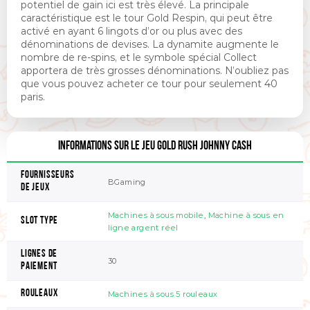
potentiel de gain ici est très élevé. La principale
caractéristique est le tour Gold Respin, qui peut être
activé en ayant 6 lingots d’or ou plus avec des
dénominations de devises. La dynamite augmente le
nombre de re-spins, et le symbole spécial Collect
apportera de très grosses dénominations. N’oubliez pas
que vous pouvez acheter ce tour pour seulement 40
paris.
Informations sur le jeu Gold Rush Johnny Cash
Fournisseurs
BGaming
de jeux
Machines à sous mobile
,
Machine à sous en
Slot Type
ligne argent réel
Lignes de
30
Paiement
Rouleaux
Machines à sous 5 rouleaux