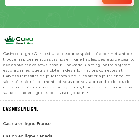
Casino en ligne Guru est une ressource spécialisée permettant de
trouver rapidement des casinos en ligne fiables, des jeux de casino,
des bonus et des actualités sur l'industrie iGaming. Notre objectif
est d'aider les joueurs à obtenir des informations correctes et
fiables sur les sites de jeux français pour les aider à jouer en toute
sécurité et équitablement. Ici, vous pouvez apprendre des guides
utiles, jouer à des jeux de casino gratuits, trouver des informations
sur le casino en ligne et des avis de joueurs !
Casinos en Ligne
Casino en ligne France
Casino en ligne Canada