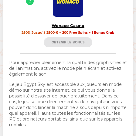
2
Wonaco Casino
250% Jusqu'à 2500 € + 200 Free Spins + 1 Bonus Crab
OBTENIR LE BONUS
Pour apprécier pleinement la qualité des graphismes et
de l’animation, activez le mode plein écran et activez
également le son.
Le jeu Egypt Sky est accessible aux joueurs en mode
démo sur notre site internet, ce qui vous donne la
possibilité d’essayer de jouer gratuitement. Dans ce
cas, le jeu se joue directement via le navigateur, vous
pouvez donc lancer la machine à sous depuis n’importe
quel appareil. Il aura toutes les fonctionnalités sur les
PC et ordinateurs portables, ainsi que sur les appareils
mobiles.