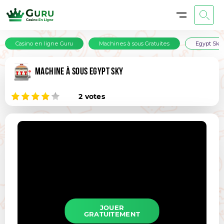
Vous avez déjà voté sur cette page
Casino en ligne Guru
Machines à sous Gratuites
Egypt Sky
MACHINE À SOUS EGYPT SKY
2
votes
JOUER
GRATUITEMENT