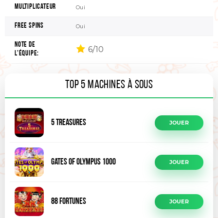
Multiplicateur
Oui
Free Spins
Oui
Note de
6/10
l’équipe:
TOP 5 MACHINES À SOUS
5 Treasures
JOUER
Gates of Olympus 1000
JOUER
88 Fortunes
JOUER