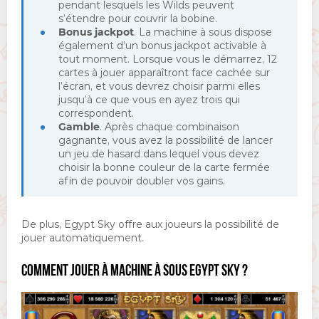
pendant lesquels les Wilds peuvent
s’étendre pour couvrir la bobine.
Bonus jackpot
. La machine à sous dispose
également d’un bonus jackpot activable à
tout moment. Lorsque vous le démarrez, 12
cartes à jouer apparaîtront face cachée sur
l’écran, et vous devrez choisir parmi elles
jusqu’à ce que vous en ayez trois qui
correspondent.
Gamble
. Après chaque combinaison
gagnante, vous avez la possibilité de lancer
un jeu de hasard dans lequel vous devez
choisir la bonne couleur de la carte fermée
afin de pouvoir doubler vos gains.
De plus, Egypt Sky offre aux joueurs la possibilité de
jouer automatiquement.
COMMENT JOUER À MACHINE À SOUS EGYPT SKY ?