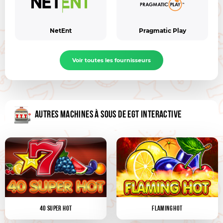
NetEnt
Pragmatic Play
Voir toutes les fournisseurs
AUTRES MACHINES À SOUS DE EGT INTERACTIVE
40 SUPER HOT
FLAMING HOT