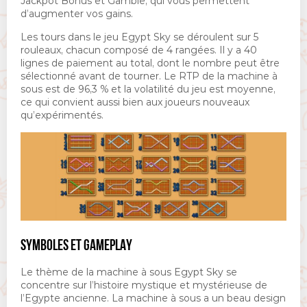
Jackpot Bonus et Gamble, qui vous permettent
d’augmenter vos gains.
Les tours dans le jeu Egypt Sky se déroulent sur 5
rouleaux, chacun composé de 4 rangées. Il y a 40
lignes de paiement au total, dont le nombre peut être
sélectionné avant de tourner. Le RTP de la machine à
sous est de 96,3 % et la volatilité du jeu est moyenne,
ce qui convient aussi bien aux joueurs nouveaux
qu’expérimentés.
SYMBOLES ET GAMEPLAY
Le thème de la machine à sous Egypt Sky se
concentre sur l’histoire mystique et mystérieuse de
l’Egypte ancienne. La machine à sous a un beau design