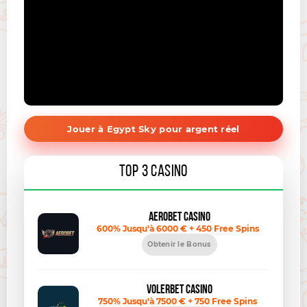
Jouer à Egypt Sky pour argent réel
TOP 3 CASINO
Aerobet Casino
600% Jusqu'à 6000 € + 450 Free Spins
Obtenir le Bonus
Volerbet Casino
750% Jusqu'à 7500 € + 750 Free Spins