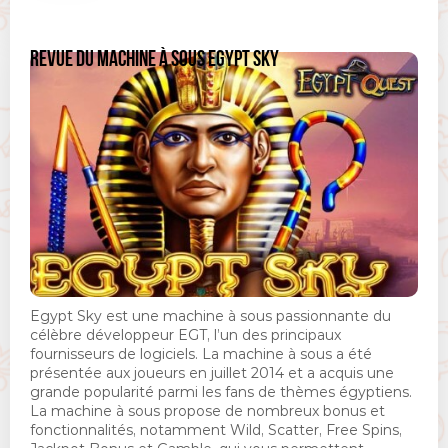
REVUE DU MACHINE À SOUS EGYPT SKY
Egypt Sky est une machine à sous passionnante du
célèbre développeur EGT, l’un des principaux
fournisseurs de logiciels. La machine à sous a été
présentée aux joueurs en juillet 2014 et a acquis une
grande popularité parmi les fans de thèmes égyptiens.
La machine à sous propose de nombreux bonus et
fonctionnalités, notamment Wild, Scatter, Free Spins,