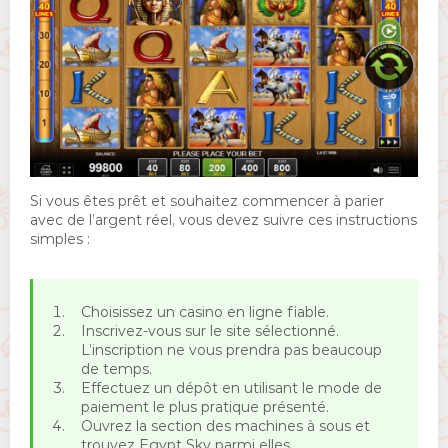
Si vous êtes prêt et souhaitez commencer à parier
avec de l’argent réel, vous devez suivre ces instructions
simples :
Choisissez un casino en ligne fiable.
Inscrivez-vous sur le site sélectionné.
L’inscription ne vous prendra pas beaucoup
de temps.
Effectuez un dépôt en utilisant le mode de
paiement le plus pratique présenté.
Ouvrez la section des machines à sous et
trouvez Egypt Sky parmi elles.