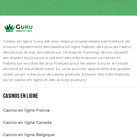
Casino en ligne Guru est une ressource spécialisée permettant de
trouver rapidement des casinos en ligne fiables, des jeux de casino,
des bonus et des actualités sur l'industrie iGaming. Notre objectif
est d'aider les joueurs à obtenir des informations correctes et
fiables sur les sites de jeux français pour les aider à jouer en toute
sécurité et équitablement. Ici, vous pouvez apprendre des guides
utiles, jouer à des jeux de casino gratuits, trouver des informations
sur le casino en ligne et des avis de joueurs !
Casinos en Ligne
Casino en ligne France
Casino en ligne Canada
Casino en ligne Belgique