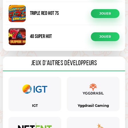
Triple Red Hot 7s
JOUER
40 Super Hot
JOUER
JEUX D'AUTRES DÉVELOPPEURS
IGT
Yggdrasil Gaming