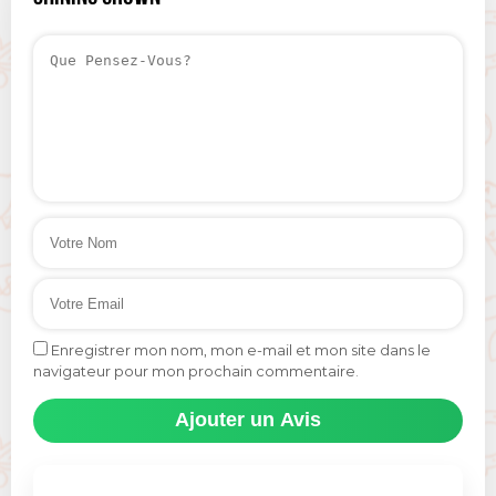
Enregistrer mon nom, mon e-mail et mon site dans le
navigateur pour mon prochain commentaire.