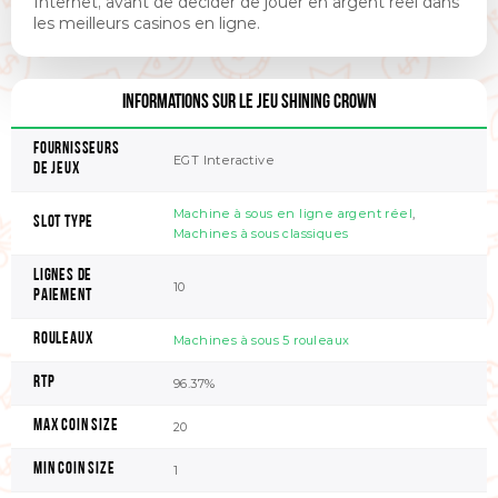
Internet, avant de décider de jouer en argent réel dans
les meilleurs casinos en ligne.
Informations sur le jeu Shining Crown
Fournisseurs
EGT Interactive
de jeux
Machine à sous en ligne argent réel
,
Slot Type
Machines à sous classiques
Lignes de
10
Paiement
Rouleaux
Machines à sous 5 rouleaux
RTP
96.37%
Max Coin Size
20
Min Coin Size
1