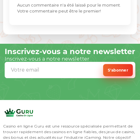
Aucun commentaire n'a été laissé pour le moment.
Votre commentaire peut être le premier!
Inscrivez-vous a notre newsletter
Inscrivez-vous a notre newsletter
Casino en ligne Guru est une ressource spécialisée permettant de
trouver rapidement des casinos en ligne fiables, des jeux de casino,
des bonus et des actualités sur l'industrie iGaming. Notre objectif