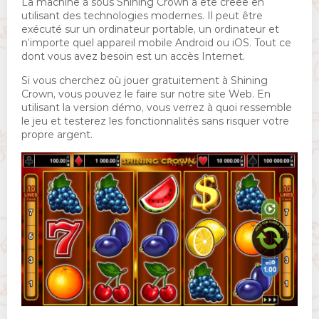
La machine à sous Shining Crown a été créée en
utilisant des technologies modernes. Il peut être
exécuté sur un ordinateur portable, un ordinateur et
n’importe quel appareil mobile Android ou iOS. Tout ce
dont vous avez besoin est un accès Internet.
Si vous cherchez où jouer gratuitement à Shining
Crown, vous pouvez le faire sur notre site Web. En
utilisant la version démo, vous verrez à quoi ressemble
le jeu et testerez les fonctionnalités sans risquer votre
propre argent.