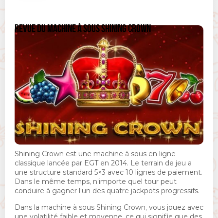
REVUE DU MACHINE À SOUS SHINING CROWN
Shining Crown est une machine à sous en ligne
classique lancée par EGT en 2014. Le terrain de jeu a
une structure standard 5×3 avec 10 lignes de paiement.
Dans le même temps, n’importe quel tour peut
conduire à gagner l’un des quatre jackpots progressifs.
Dans la machine à sous Shining Crown, vous jouez avec
une volatilité faible et moyenne, ce qui signifie que des