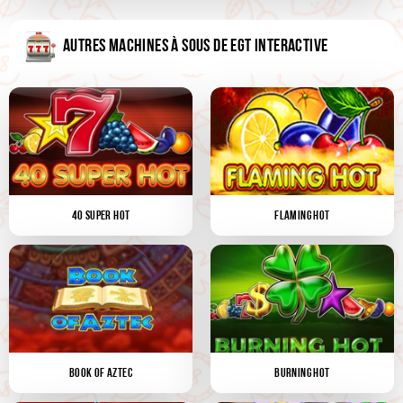
AUTRES MACHINES À SOUS DE EGT INTERACTIVE
40 SUPER HOT
FLAMING HOT
BOOK OF AZTEC
BURNING HOT