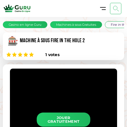
Vous avez déjà voté sur cette page
Casino en ligne Guru
Machines à sous Gratuites
Fire in th
MACHINE À SOUS FIRE IN THE HOLE 2
1
votes
JOUER
GRATUITEMENT