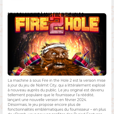
REVUE DU MACHINE À SOUS FIRE IN THE HOLE 2
La machine à sous Fire in the Hole 2 est la version mise
à jour du jeu de Nolimit City, qui a littéralement explosé
à nouveau auprès du public. Le jeu original est devenu
tellement populaire que le fournisseur l’a réédité,
lançant une nouvelle version en février 2024.
Désormais, le jeu propose encore plus de
fonctionnalités emblématiques du fournisseur – en plus