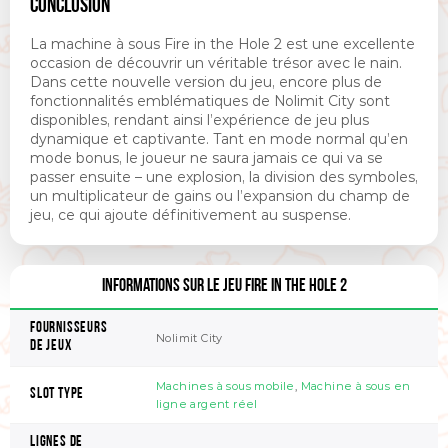
CONCLUSION
La machine à sous Fire in the Hole 2 est une excellente
occasion de découvrir un véritable trésor avec le nain.
Dans cette nouvelle version du jeu, encore plus de
fonctionnalités emblématiques de Nolimit City sont
disponibles, rendant ainsi l’expérience de jeu plus
dynamique et captivante. Tant en mode normal qu’en
mode bonus, le joueur ne saura jamais ce qui va se
passer ensuite – une explosion, la division des symboles,
un multiplicateur de gains ou l’expansion du champ de
jeu, ce qui ajoute définitivement au suspense.
Informations sur le jeu Fire in the Hole 2
Fournisseurs
Nolimit City
de jeux
Machines à sous mobile
,
Machine à sous en
Slot Type
ligne argent réel
Lignes de