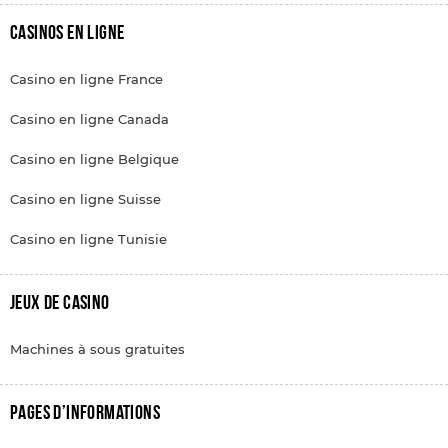
Casinos en Ligne
Casino en ligne France
Casino en ligne Canada
Casino en ligne Belgique
Casino en ligne Suisse
Casino en ligne Tunisie
Jeux de Casino
Machines à sous gratuites
Pages d’informations