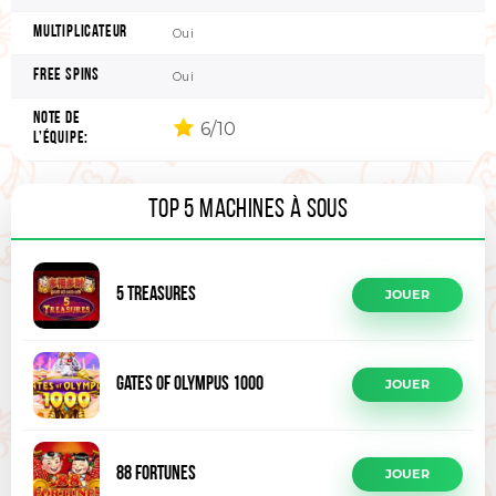
Multiplicateur
Oui
Free Spins
Oui
Note de
6/10
l’équipe:
TOP 5 MACHINES À SOUS
5 Treasures
JOUER
Gates of Olympus 1000
JOUER
88 Fortunes
JOUER