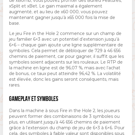
de xBomb, vous pouvez profiter des Buried Features,
xSplit et xBet. Le gain maximal a également
augmenté, et au lieu de x60 000, vous pouvez
maintenant gagner jusqu’à x65 000 fois la mise de
base.
Le jeu Fire in the Hole 2 commence sur un champ de
jeu familier 6×3 avec un potentiel d’extension jusqu’à
6×6 – chaque gain ajoute une ligne supplémentaire de
symboles. Cela permet de débloquer de 729 à 46 656
chemins de paiement, car pour gagner, il suffit que les
symboles soient adjacents sur les rouleaux. Le RTP de
la machine en ligne est de 96,07 %, mais avec l’achat
de bonus, ce taux peut atteindre 96,42 %. La volatilité
est élevée, donc les gains seront conséquents, mais
rares.
GAMEPLAY ET SYMBOLES
Dans la machine à sous Fire in the Hole 2, les joueurs
peuvent former des combinaisons de 3 symboles ou
plus, en utilisant jusqu’à 46 656 chemins de paiement
grâce à l’extension du champ de jeu de 6×3 à 6×6. Pour
cela, des symboles à faible valeur sont disponibles sous