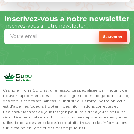
Inscrivez-vous a notre newsletter
Inscrivez-vous a notre newsletter
Casino en ligne Guru est une ressource spécialisée permettant de
trouver rapidement des casinos en ligne fiables, des jeux de casino,
des bonus et des actualités sur l'industrie iGaming. Notre objectif
est d'aider les joueurs à obtenir des informations correctes et
fiables sur les sites de jeux français pour les aider à jouer en toute
sécurité et équitablement. Ici, vous pouvez apprendre des guides
utiles, jouer à des jeux de casino gratuits, trouver des informations
sur le casino en ligne et des avis de joueurs !