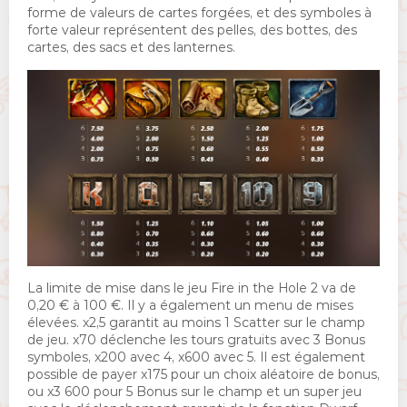
forme de valeurs de cartes forgées, et des symboles à
forte valeur représentent des pelles, des bottes, des
cartes, des sacs et des lanternes.
La limite de mise dans le jeu Fire in the Hole 2 va de
0,20 € à 100 €. Il y a également un menu de mises
élevées. x2,5 garantit au moins 1 Scatter sur le champ
de jeu. x70 déclenche les tours gratuits avec 3 Bonus
symboles, x200 avec 4, x600 avec 5. Il est également
possible de payer x175 pour un choix aléatoire de bonus,
ou x3 600 pour 5 Bonus sur le champ et un super jeu