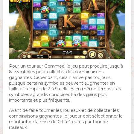
Pour un tour sur Gemmed, le jeu peut produire jusqu’à
81 symboles pour collecter des combinaisons
gagnantes. Cependant, cela n’arrive pas toujours,
puisque certains symboles peuvent augmenter en
taille et remplir de 2 à 9 cellules en même temps. Les
symboles agrandis conduisent à des gains plus
importants et plus fréquents.
Avant de faire tourner les rouleaux et de collecter les
combinaisons gagnantes, le joueur doit sélectionner le
montant de la mise de 0,1 à 4 euros par tour de
rouleaux.