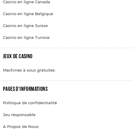
Casino en ligne Canada
Casino en ligne Belgique
Casino en ligne Suisse
Casino en ligne Tunisie
Jeux de Casino
Machines à sous gratuites
Pages d’informations
Politique de confidentialité
Jeu responsable
A Propos de Nous