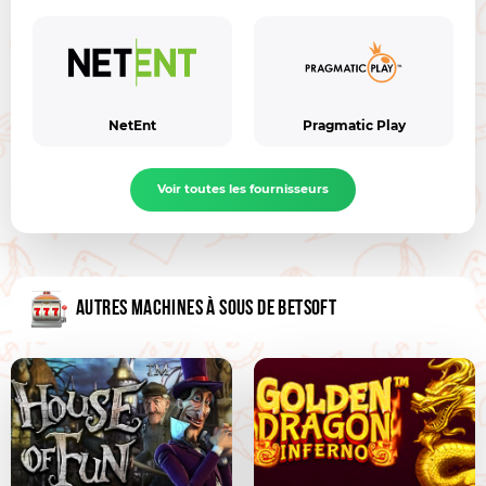
NetEnt
Pragmatic Play
Voir toutes les fournisseurs
AUTRES MACHINES À SOUS DE BETSOFT