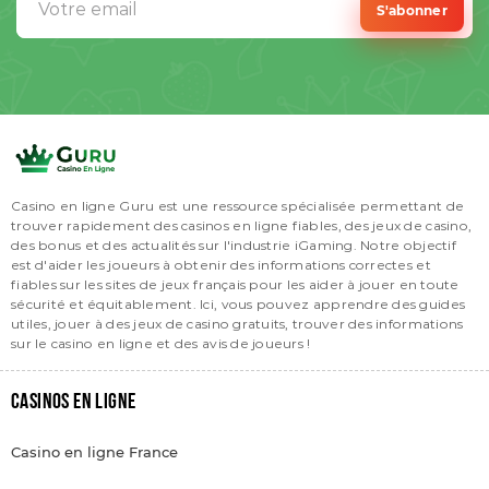
Casino en ligne Guru est une ressource spécialisée permettant de
trouver rapidement des casinos en ligne fiables, des jeux de casino,
des bonus et des actualités sur l'industrie iGaming. Notre objectif
est d'aider les joueurs à obtenir des informations correctes et
fiables sur les sites de jeux français pour les aider à jouer en toute
sécurité et équitablement. Ici, vous pouvez apprendre des guides
utiles, jouer à des jeux de casino gratuits, trouver des informations
sur le casino en ligne et des avis de joueurs !
Casinos en Ligne
Casino en ligne France