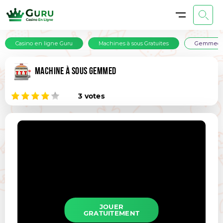
Vous avez déjà voté sur cette page
Casino en ligne Guru
Machines à sous Gratuites
Gemmed
MACHINE À SOUS GEMMED
3
votes
JOUER
GRATUITEMENT