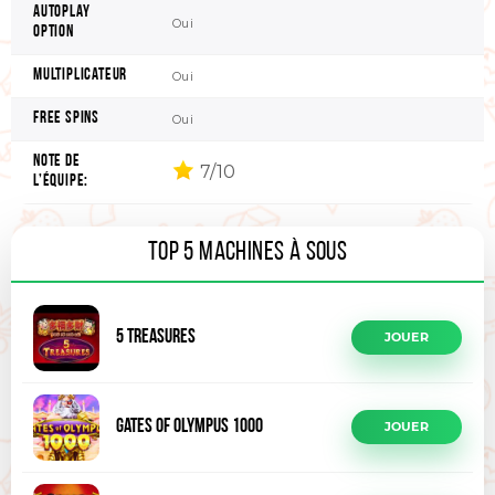
Autoplay
Oui
Option
Multiplicateur
Oui
Free Spins
Oui
Note de
7/10
l’équipe:
TOP 5 MACHINES À SOUS
5 Treasures
JOUER
Gates of Olympus 1000
JOUER