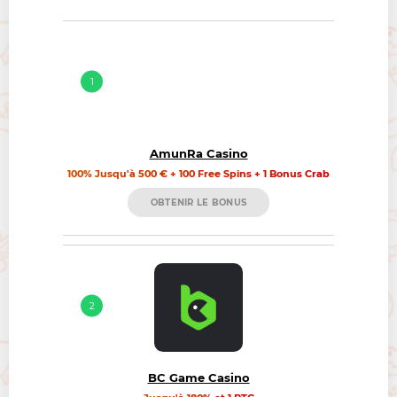
1
AmunRa Casino
100% Jusqu'à 500 € + 100 Free Spins + 1 Bonus Crab
OBTENIR LE BONUS
2
BC Game Casino