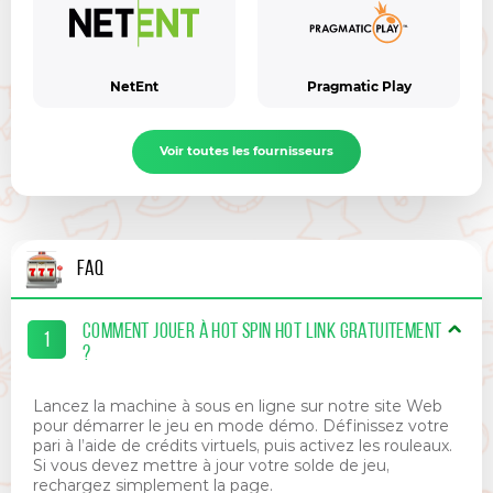
NetEnt
Pragmatic Play
Voir toutes les fournisseurs
FAQ
COMMENT JOUER À HOT SPIN HOT LINK GRATUITEMENT
1
?
Lancez la machine à sous en ligne sur notre site Web
pour démarrer le jeu en mode démo. Définissez votre
pari à l’aide de crédits virtuels, puis activez les rouleaux.
Si vous devez mettre à jour votre solde de jeu,
rechargez simplement la page.