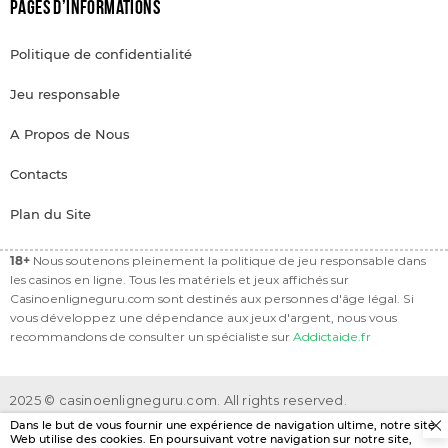
Pages d’informations
Politique de confidentialité
Jeu responsable
A Propos de Nous
Contacts
Plan du Site
18+
Nous soutenons pleinement la politique de jeu responsable dans
les casinos en ligne. Tous les matériels et jeux affichés sur
Casinoenligneguru.com sont destinés aux personnes d'âge légal. Si
vous développez une dépendance aux jeux d'argent, nous vous
recommandons de consulter un spécialiste sur
Addictaide.fr
2025 © casinoenligneguru.com. All rights reserved.
Dans le but de vous fournir une expérience de navigation ultime, notre site
Web utilise des cookies. En poursuivant votre navigation sur notre site,