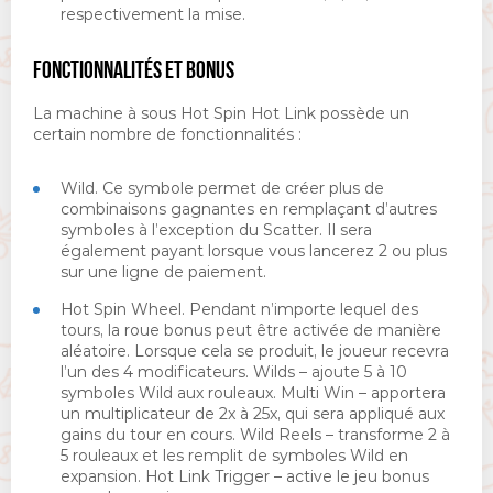
respectivement la mise.
FONCTIONNALITÉS ET BONUS
La machine à sous Hot Spin Hot Link possède un
certain nombre de fonctionnalités :
Wild. Ce symbole permet de créer plus de
combinaisons gagnantes en remplaçant d’autres
symboles à l’exception du Scatter. Il sera
également payant lorsque vous lancerez 2 ou plus
sur une ligne de paiement.
Hot Spin Wheel. Pendant n’importe lequel des
tours, la roue bonus peut être activée de manière
aléatoire. Lorsque cela se produit, le joueur recevra
l’un des 4 modificateurs. Wilds – ajoute 5 à 10
symboles Wild aux rouleaux. Multi Win – apportera
un multiplicateur de 2x à 25x, qui sera appliqué aux
gains du tour en cours. Wild Reels – transforme 2 à
5 rouleaux et les remplit de symboles Wild en
expansion. Hot Link Trigger – active le jeu bonus