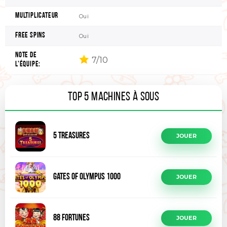
Multiplicateur
Oui
Free Spins
Oui
Note de
7/10
l’équipe:
TOP 5 MACHINES À SOUS
5 Treasures
JOUER
Gates of Olympus 1000
JOUER
88 Fortunes
JOUER