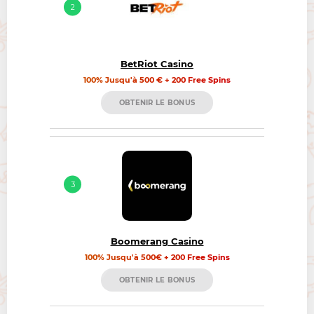
2
BetRiot Casino
100% Jusqu'à 500 € + 200 Free Spins
OBTENIR LE BONUS
3
Boomerang Casino
100% Jusqu'à 500€ + 200 Free Spins
OBTENIR LE BONUS