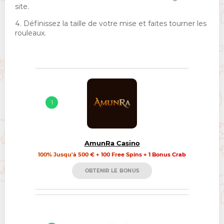
site.
Définissez la taille de votre mise et faites tourner les
rouleaux.
1
AmunRa Casino
100% Jusqu'à 500 € + 100 Free Spins + 1 Bonus Crab
OBTENIR LE BONUS