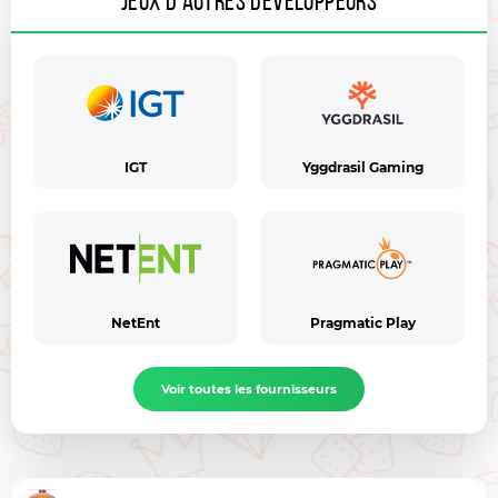
JEUX D'AUTRES DÉVELOPPEURS
IGT
Yggdrasil Gaming
NetEnt
Pragmatic Play
Voir toutes les fournisseurs