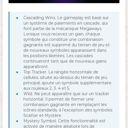
Cascading Wins. Le gameplay est basé sur
un système de paiements en cascade, qui
font partie de la mécanique Megaways.
Lorsque vous recevez un gain, chaque
symbole qui constitue une combinaison
gagnante est supprimé du terrain de jeu et
de nouveaux symboles apparaissent dans
les positions libérées. Les cascades
continueront tant que de nouveaux gains
apparaîtront.
Top Tracker. La rangée horizontale de
cellules, située au-dessus du terrain de jeu
principal, ajoute un symbole supplémentaire
aux rouleaux 2, 3, 4 et 5.
Wild. Ne peut apparaître que sur un tracker
horizontal. Il permet de former une
combinaison gagnante en remplaçant les
icônes standards, à l’exception des symboles
Scatter et Mystère.
Mystery Symbol. Cette fonctionnalité est
activée de manière aléatoire lors de