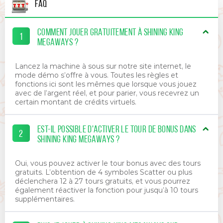
FAQ
COMMENT JOUER GRATUITEMENT À SHINING KING
1
MEGAWAYS ?
Lancez la machine à sous sur notre site internet, le
mode démo s’offre à vous. Toutes les règles et
fonctions ici sont les mêmes que lorsque vous jouez
avec de l’argent réel, et pour parier, vous recevrez un
certain montant de crédits virtuels.
EST-IL POSSIBLE D'ACTIVER LE TOUR DE BONUS DANS
2
SHINING KING MEGAWAYS ?
Oui, vous pouvez activer le tour bonus avec des tours
gratuits. L’obtention de 4 symboles Scatter ou plus
déclenchera 12 à 27 tours gratuits, et vous pourrez
également réactiver la fonction pour jusqu’à 10 tours
supplémentaires.