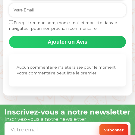
Enregistrer mon nom, mon e-mail et mon site dans le
navigateur pour mon prochain commentaire.
Aucun commentaire n'a été laissé pour le moment.
Votre commentaire peut être le premier!
Inscrivez-vous a notre newsletter
Inscrivez-vous a notre newsletter