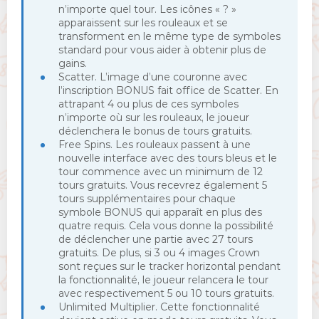
n’importe quel tour. Les icônes « ? »
apparaissent sur les rouleaux et se
transforment en le même type de symboles
standard pour vous aider à obtenir plus de
gains.
Scatter. L’image d’une couronne avec
l’inscription BONUS fait office de Scatter. En
attrapant 4 ou plus de ces symboles
n’importe où sur les rouleaux, le joueur
déclenchera le bonus de tours gratuits.
Free Spins. Les rouleaux passent à une
nouvelle interface avec des tours bleus et le
tour commence avec un minimum de 12
tours gratuits. Vous recevrez également 5
tours supplémentaires pour chaque
symbole BONUS qui apparaît en plus des
quatre requis. Cela vous donne la possibilité
de déclencher une partie avec 27 tours
gratuits. De plus, si 3 ou 4 images Crown
sont reçues sur le tracker horizontal pendant
la fonctionnalité, le joueur relancera le tour
avec respectivement 5 ou 10 tours gratuits.
Unlimited Multiplier. Cette fonctionnalité