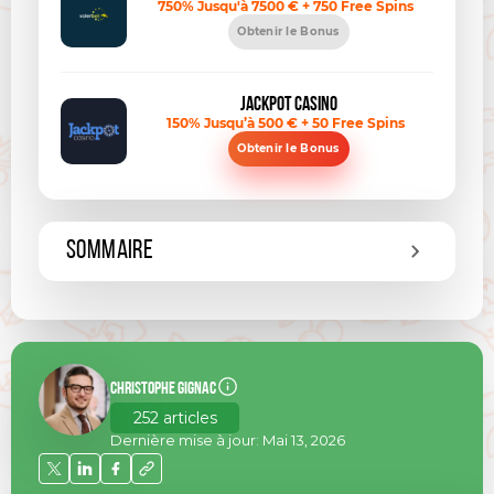
750% Jusqu'à 7500 € + 750 Free Spins
Obtenir le Bonus
Jackpot Casino
150% Jusqu’à 500 € + 50 Free Spins
Obtenir le Bonus
SOMMAIRE
Christophe Gignac
Christophe Gignac
Expert des jeux en ligne
252 articles
Expert en jeux en ligne et produits
Dernière mise à jour:
Mai 13, 2026
iGaming. Je m'intéresse aux
machines à sous depuis l'âge de 18
ans et je suis prêt à partager mon