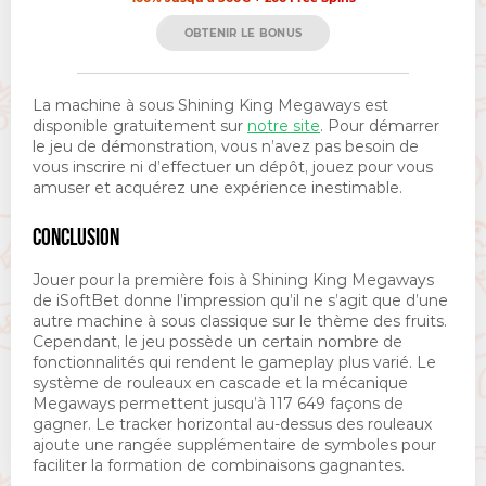
OBTENIR LE BONUS
La machine à sous Shining King Megaways est
disponible gratuitement sur
notre site
. Pour démarrer
le jeu de démonstration, vous n’avez pas besoin de
vous inscrire ni d’effectuer un dépôt, jouez pour vous
amuser et acquérez une expérience inestimable.
CONCLUSION
Jouer pour la première fois à Shining King Megaways
de iSoftBet donne l’impression qu’il ne s’agit que d’une
autre machine à sous classique sur le thème des fruits.
Cependant, le jeu possède un certain nombre de
fonctionnalités qui rendent le gameplay plus varié. Le
système de rouleaux en cascade et la mécanique
Megaways permettent jusqu’à 117 649 façons de
gagner. Le tracker horizontal au-dessus des rouleaux
ajoute une rangée supplémentaire de symboles pour
faciliter la formation de combinaisons gagnantes.