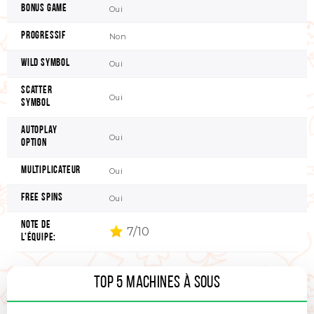
Bonus Game
Oui
Progressif
Non
Wild Symbol
Oui
Scatter
Oui
Symbol
Autoplay
Oui
Option
Multiplicateur
Oui
Free Spins
Oui
Note de
7/10
l’équipe:
TOP 5 MACHINES À SOUS