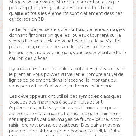
Megaways innovants. Malgré la conception quelque
peu simplifiée, les graphismes sont de très haute
qualité et tous les éléments sont clairement dessinés
et réalisés en 3D.
Le terrain de jeu se déroule sur fond de rideaux rouges,
donnant l’impression que les rouleaux tournent sur la
scène d’un spectacle de variétés de fin de soirée. En
plus de cela, une bande-son de jazz est jouée et
lorsque vous recevez un gain, vous pouvez entendre le
carillon des pièces.
Il y a deux fenêtres spéciales à côté des rouleaux. Dans
le premier, vous pouvez surveiller le nombre actuel de
lignes de paiement, dans le second, le montant qui
vous permettra d’activer le jeu bonus est indiqué.
Les développeurs ont utilisé des symboles classiques
typiques des machines à sous à fruits et ont
également ajouté 3 symboles spéciaux au jeu pour
activer les fonctionnalités bonus. Les gains minimum
sont apportés par des images de fruits – cerise, citron,
raisin, orange, prune et pastèque. Des gains moyens
peuvent être obtenus en décrochant le Bell, le Ruby