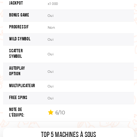
Jackpot
x1 000
Bonus Game
Oui
Progressif
Non
Wild Symbol
Oui
Scatter
Oui
Symbol
Autoplay
Oui
Option
Multiplicateur
Oui
Free Spins
Oui
Note de
6/10
l’équipe:
TOP 5 MACHINES À SOUS