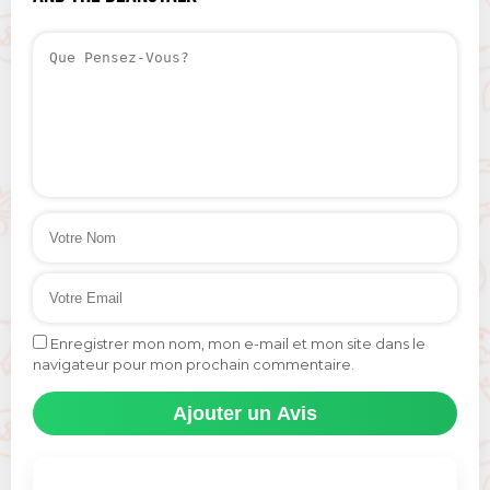
Enregistrer mon nom, mon e-mail et mon site dans le
navigateur pour mon prochain commentaire.