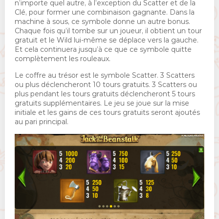
n’importe quel autre, à l’exception du Scatter et de la
Clé, pour former une combinaison gagnante. Dans la
machine à sous, ce symbole donne un autre bonus.
Chaque fois qu’il tombe sur un joueur, il obtient un tour
gratuit et le Wild lui-même se déplace vers la gauche.
Et cela continuera jusqu’à ce que ce symbole quitte
complètement les rouleaux.
Le coffre au trésor est le symbole Scatter. 3 Scatters
ou plus déclencheront 10 tours gratuits. 3 Scatters ou
plus pendant les tours gratuits déclencheront 5 tours
gratuits supplémentaires. Le jeu se joue sur la mise
initiale et les gains de ces tours gratuits seront ajoutés
au pari principal.