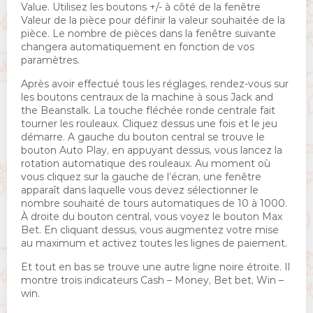
Value. Utilisez les boutons +/- à côté de la fenêtre
Valeur de la pièce pour définir la valeur souhaitée de la
pièce. Le nombre de pièces dans la fenêtre suivante
changera automatiquement en fonction de vos
paramètres.
Après avoir effectué tous les réglages, rendez-vous sur
les boutons centraux de la machine à sous Jack and
the Beanstalk. La touche fléchée ronde centrale fait
tourner les rouleaux. Cliquez dessus une fois et le jeu
démarre. A gauche du bouton central se trouve le
bouton Auto Play, en appuyant dessus, vous lancez la
rotation automatique des rouleaux. Au moment où
vous cliquez sur la gauche de l’écran, une fenêtre
apparaît dans laquelle vous devez sélectionner le
nombre souhaité de tours automatiques de 10 à 1000.
À droite du bouton central, vous voyez le bouton Max
Bet. En cliquant dessus, vous augmentez votre mise
au maximum et activez toutes les lignes de paiement.
Et tout en bas se trouve une autre ligne noire étroite. Il
montre trois indicateurs Cash – Money, Bet bet, Win –
win.