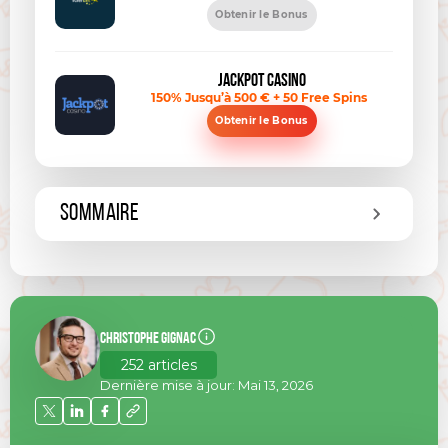
Obtenir le Bonus
Jackpot Casino
150% Jusqu’à 500 € + 50 Free Spins
Obtenir le Bonus
SOMMAIRE
Christophe Gignac
Christophe Gignac
Expert des jeux en ligne
252 articles
Expert en jeux en ligne et produits
Dernière mise à jour:
Mai 13, 2026
iGaming. Je m'intéresse aux
machines à sous depuis l'âge de 18
ans et je suis prêt à partager mon
expérience.