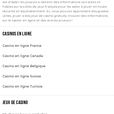
est d'aider les joueurs à obtenir des informations correctes et
fiables sur les sites de jeux français pour les aider à jouer en toute
sécurité et équitablement. Ici, vous pouvez apprendre des guides
utiles, jouer à des jeux de casino gratuits, trouver des informations
sur le casino en ligne et des avis de joueurs !
Casinos en Ligne
Casino en ligne France
Casino en ligne Canada
Casino en ligne Belgique
Casino en ligne Suisse
Casino en ligne Tunisie
Jeux de Casino