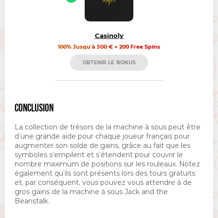
Casinoly
100% Jusqu'à 500 € + 200 Free Spins
OBTENIR LE BONUS
CONCLUSION
La collection de trésors de la machine à sous peut être
d’une grande aide pour chaque joueur français pour
augmenter son solde de gains, grâce au fait que les
symboles s’empilent et s’étendent pour couvrir le
nombre maximum de positions sur les rouleaux. Notez
également qu’ils sont présents lors des tours gratuits
et, par conséquent, vous pouvez vous attendre à de
gros gains de la machine à sous Jack and the
Beanstalk.