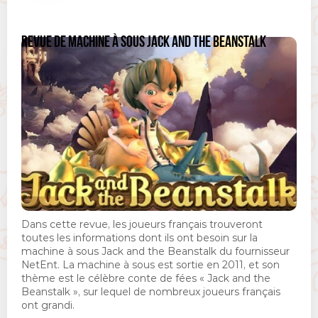
REVUE DE MACHINE À SOUS JACK AND THE BEANSTALK
Dans cette revue, les joueurs français trouveront
toutes les informations dont ils ont besoin sur la
machine à sous Jack and the Beanstalk du fournisseur
NetEnt. La machine à sous est sortie en 2011, et son
thème est le célèbre conte de fées « Jack and the
Beanstalk », sur lequel de nombreux joueurs français
ont grandi.