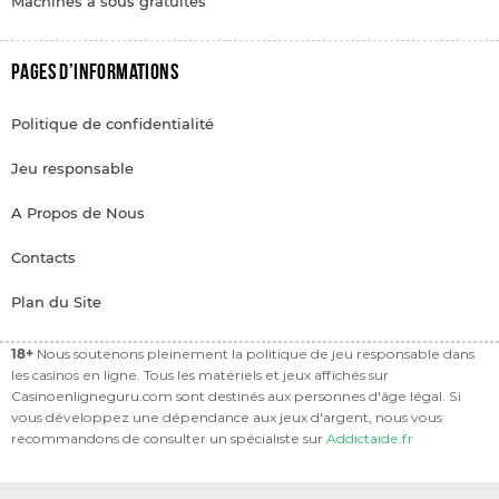
Machines à sous gratuites
Pages d’informations
Politique de confidentialité
Jeu responsable
A Propos de Nous
Contacts
Plan du Site
18+
Nous soutenons pleinement la politique de jeu responsable dans
les casinos en ligne. Tous les matériels et jeux affichés sur
Casinoenligneguru.com sont destinés aux personnes d'âge légal. Si
vous développez une dépendance aux jeux d'argent, nous vous
recommandons de consulter un spécialiste sur
Addictaide.fr