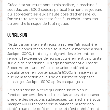
Grâce à sa structure bonus minimaliste, la machine à
sous Jackpot 6000 séduira particulièrement les joueurs
qui apprécient les jeux à haute dose d’adrénaline, où
l’on se retrouve sans cesse face à un choix : encaisser
ou prendre le risque de tout rejouer.
CONCLUSION
NetEnt a parfaitement réussi à recréer l’atmosphère
des anciennes machines à sous avec la machine à sous
Jackpot 6000, tout en y intégrant des éléments qui
rendent l’expérience de jeu particulièrement palpitante
sur le plan émotionnel. Il s’agit notamment du mode
Supermeter – une mécanique unique offrant la
possibilité de remporter jusqu’à 6000x la mise – ainsi
que de la fonction de jeu de doublement proposée
dans le jeu Jackpot 6000 après chaque gain.
Ce slot s’adresse à ceux qui connaissent bien le
fonctionnement des machines classiques et qui savent
prendre des décisions audacieuses. La machine à sous
Jackpot 6000 récompense la patience, la réflexion
stratégique et le goût du risque, et c’est précisément