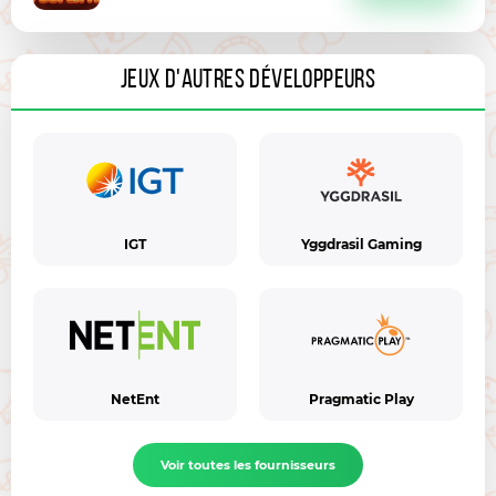
JEUX D'AUTRES DÉVELOPPEURS
IGT
Yggdrasil Gaming
NetEnt
Pragmatic Play
Voir toutes les fournisseurs