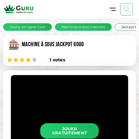
Vous avez déjà voté sur cette page
Casino en ligne Guru
Machines à sous Gratuites
Jackpot 60
MACHINE À SOUS JACKPOT 6000
1
votes
JOUER
GRATUITEMENT