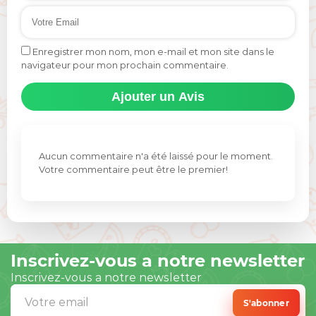
Enregistrer mon nom, mon e-mail et mon site dans le
navigateur pour mon prochain commentaire.
Aucun commentaire n'a été laissé pour le moment.
Votre commentaire peut être le premier!
Inscrivez-vous a notre newsletter
Inscrivez-vous a notre newsletter