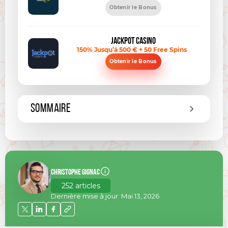
Obtenir le Bonus
Jackpot Casino
150% Jusqu’à 500 € + 50 Free Spins
Obtenir le Bonus
SOMMAIRE
Christophe Gignac
Christophe Gignac
Expert des jeux en ligne
252 articles
Expert en jeux en ligne et produits
Dernière mise à jour:
Mai 13, 2026
iGaming. Je m'intéresse aux
machines à sous depuis l'âge de 18
ans et je suis prêt à partager mon
expérience.