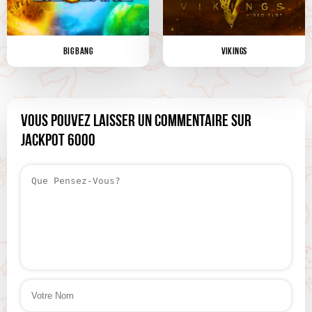
BIG BANG
VIKINGS
VOUS POUVEZ LAISSER UN COMMENTAIRE SUR
JACKPOT 6000