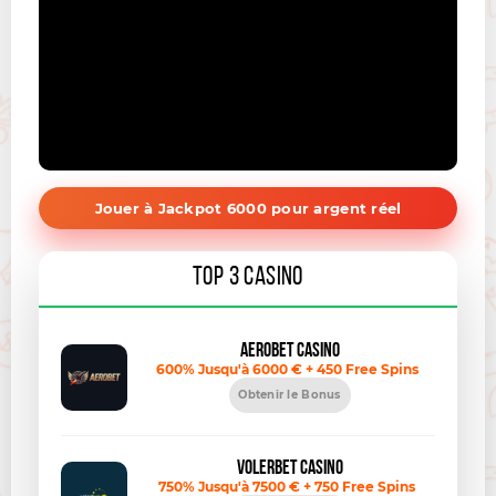
Jouer à Jackpot 6000 pour argent réel
TOP 3 CASINO
Aerobet Casino
600% Jusqu'à 6000 € + 450 Free Spins
Obtenir le Bonus
Volerbet Casino
750% Jusqu'à 7500 € + 750 Free Spins