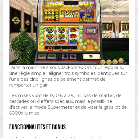
Dans la machine à sous Jackpot 6000, tout repose sur
une règle simple : aligner trois symboles identiques sur
l’une des cinq lignes de paiement permet de
remporter un gain.
Les mises vont de 0,10 € à 2 €. Ici, pas de scatter, de
cascades ou d’effets spéciaux, mais la possibilité
d’activer le mode Supermeter et de viser le gros lot de
6000x la mise.
FONCTIONNALITÉS ET BONUS