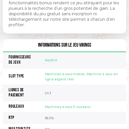
fonctionnalités bonus rendent ce jeu attrayant pour les
joueurs à la recherche d’un gros potentiel de gain. La
disponibilité du jeu gratuit sans inscription ni
téléchargement sur notre site permet à chacun d’en
profiter.
Informations sur le jeu Vikings
Fournisseurs
NetEnt
de jeux
Machines à sous mobile
,
Machine à sous en
Slot Type
ligne argent réel
Lignes de
243
Paiement
Rouleaux
Machines à sous 5 rouleaux
RTP
96.0%