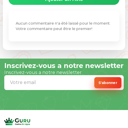
Aucun commentaire n'a été laissé pour le moment.
Votre commentaire peut être le premier!
Inscrivez-vous a notre newsletter
Inscrivez-vous a notre newsletter