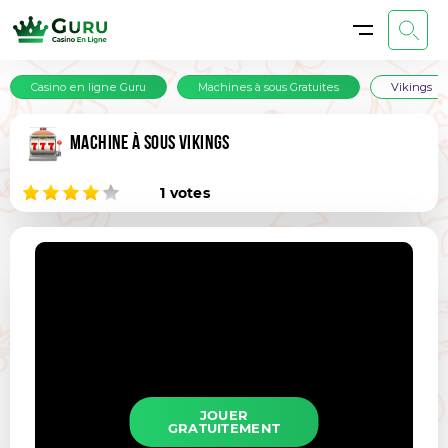
Vous avez déjà voté sur cette page
Casino en ligne Guru
Machines à sous Gratuites
Vikings
MACHINE À SOUS VIKINGS
1
votes
JOUER
GRATUITEMENT