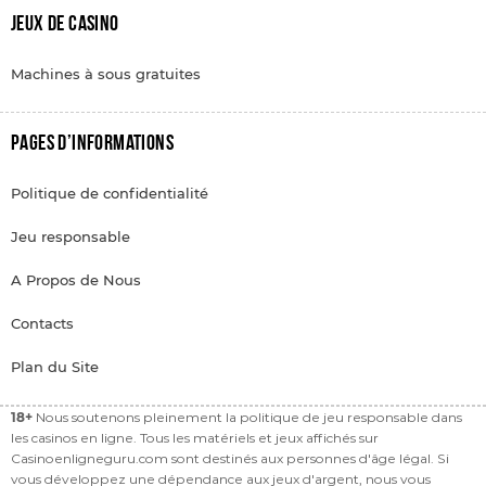
Jeux de Casino
Machines à sous gratuites
Pages d’informations
Politique de confidentialité
Jeu responsable
A Propos de Nous
Contacts
Plan du Site
18+
Nous soutenons pleinement la politique de jeu responsable dans
les casinos en ligne. Tous les matériels et jeux affichés sur
Casinoenligneguru.com sont destinés aux personnes d'âge légal. Si
vous développez une dépendance aux jeux d'argent, nous vous