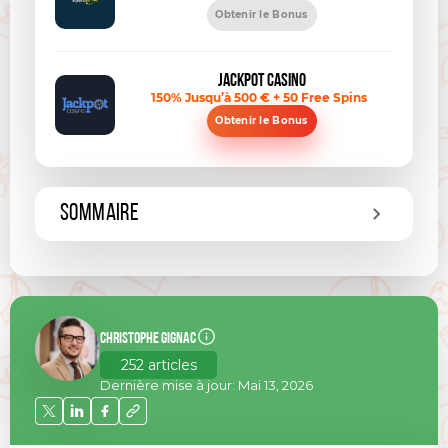
Obtenir le Bonus
Jackpot Casino
150% Jusqu’à 500 € + 50 Free Spins
Obtenir le Bonus
SOMMAIRE
Christophe Gignac
Christophe Gignac
Expert des jeux en ligne
252 articles
Expert en jeux en ligne et produits
Dernière mise à jour:
Mai 13, 2026
iGaming. Je m'intéresse aux
machines à sous depuis l'âge de 18
ans et je suis prêt à partager mon
expérience.