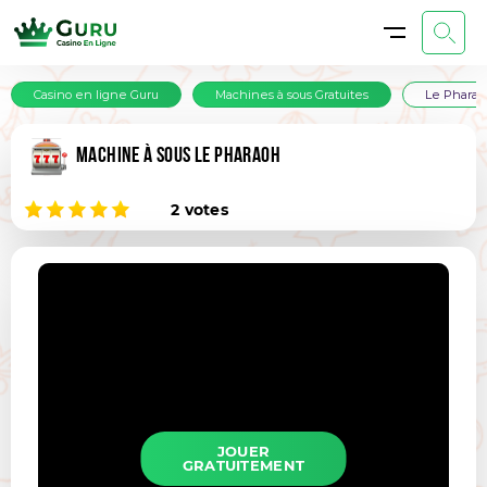
Vous avez déjà voté sur cette page
Casino en ligne Guru
Machines à sous Gratuites
Le Pharao
MACHINE À SOUS LE PHARAOH
2
votes
JOUER
GRATUITEMENT