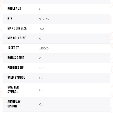
Rouleaux
6
RTP
96.29%
Max Coin Size
100
Min Coin Size
0.1
Jackpot
x15000
Bonus Game
Oui
Progressif
Non
Wild Symbol
Oui
Scatter
Oui
Symbol
Autoplay
Oui
Option