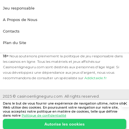
Jeu responsable
A Propos de Nous
Contacts
Plan du Site
18+
Nous soutenons pleinement la politique de jeu responsable dans
les casinos en ligne. Tous les matériels et jeux affichés sur
Casinoenligneguru.com sont destinés aux personnes d'âge légal. Si
vous développez une dépendance aux jeux d'argent, nous vous
recommandons de consulter un spécialiste sur
Addictaide.fr
2025 © casinoenligneguru.com. All rights reserved.
Dans le but de vous fournir une expérience de navigation ultime, notre site
Web utilise des cookies. En poursuivant votre navigation sur notre site,
vous acceptez notre politique en matière de cookies, telle que définie
dans notre
Politique de confidentialité
Autorise les cookies