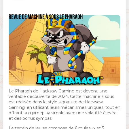
REVUE DE MACHINE À SOUS LE PHARAOH
Le Pharaoh de Hacksaw Gaming est devenu une
véritable découverte de 2024. Cette machine à sous
est réalisée dans le style signature de Hacksaw
Gaming, en utilisant leurs mécanismes uniques, tout en
offrant un gameplay simple avec une volatilité élevée
et des bonus sympas.
Le terrain de jeu se compose de 6 rouleaux et 5