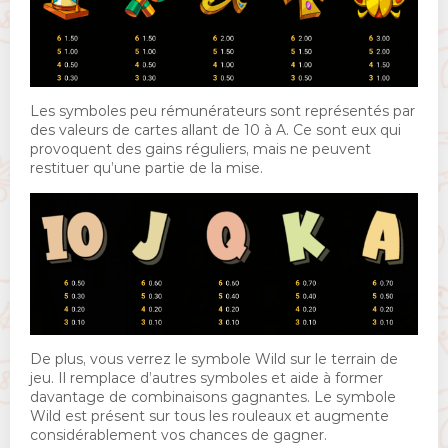
Les symboles peu rémunérateurs sont représentés par
des valeurs de cartes allant de 10 à A. Ce sont eux qui
provoquent des gains réguliers, mais ne peuvent
restituer qu’une partie de la mise.
De plus, vous verrez le symbole Wild sur le terrain de
jeu. Il remplace d’autres symboles et aide à former
davantage de combinaisons gagnantes. Le symbole
Wild est présent sur tous les rouleaux et augmente
considérablement vos chances de gagner.