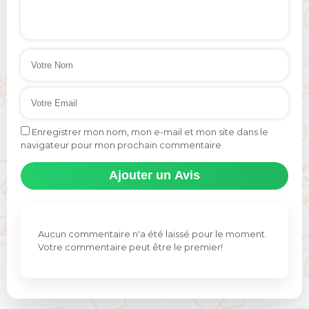
Enregistrer mon nom, mon e-mail et mon site dans le
navigateur pour mon prochain commentaire.
Aucun commentaire n'a été laissé pour le moment.
Votre commentaire peut être le premier!