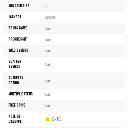
Min Coin Size
0.1
Jackpot
x20000
Bonus Game
Non
Progressif
Non
Wild Symbol
Oui
Scatter
Oui
Symbol
Autoplay
Oui
Option
Multiplicateur
Oui
Free Spins
Oui
Note de
8/10
l’équipe: