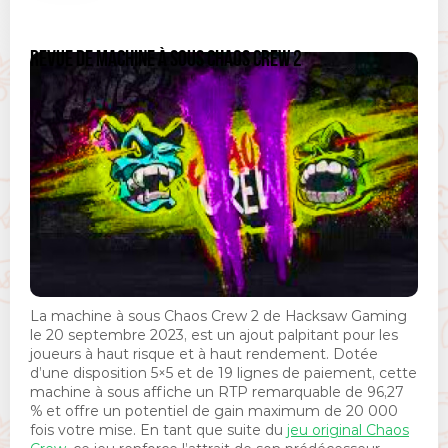
REVUE DE MACHINE À SOUS CHAOS CREW 2
La machine à sous Chaos Crew 2 de Hacksaw Gaming
le 20 septembre 2023, est un ajout palpitant pour les
joueurs à haut risque et à haut rendement. Dotée
d’une disposition 5×5 et de 19 lignes de paiement, cette
machine à sous affiche un RTP remarquable de 96,27
% et offre un potentiel de gain maximum de 20 000
fois votre mise. En tant que suite du
jeu original Chaos