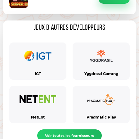
JEUX D'AUTRES DÉVELOPPEURS
IGT
Yggdrasil Gaming
NetEnt
Pragmatic Play
Voir toutes les fournisseurs