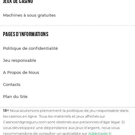
Jeux de Casino
Machines à sous gratuites
Pages d’informations
Politique de confidentialité
Jeu responsable
A Propos de Nous
Contacts
Plan du Site
18+
Nous soutenons pleinement la politique de jeu responsable dans
les casinos en ligne. Tous les matériels et jeux affichés sur
Casinoenligneguru.com sont destinés aux personnes d'âge légal. Si
vous développez une dépendance aux jeux d'argent, nous vous
recommandons de consulter un spécialiste sur
Addictaide.fr