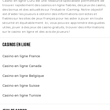
Casino en ligne Guru est une ressource spécialisée permettant de
trouver rapidement des casinos en ligne fiables, des jeux de casino,
des bonus et des actualités sur l'industrie iGaming. Notre objectif
est d'aider les joueurs à obtenir des informations correctes et
fiables sur les sites de jeux français pour les aider à jouer en toute
sécurité et équitablement. Ici, vous pouvez apprendre des guides
utiles, jouer à des jeux de casino gratuits, trouver des informations
sur le casino en ligne et des avis de joueurs !
Casinos en Ligne
Casino en ligne France
Casino en ligne Canada
Casino en ligne Belgique
Casino en ligne Suisse
Casino en ligne Tunisie