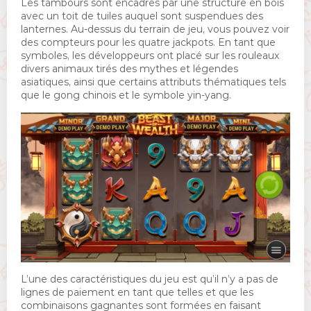
Les tambours sont encadrés par une structure en bois
avec un toit de tuiles auquel sont suspendues des
lanternes. Au-dessus du terrain de jeu, vous pouvez voir
des compteurs pour les quatre jackpots. En tant que
symboles, les développeurs ont placé sur les rouleaux
divers animaux tirés des mythes et légendes
asiatiques, ainsi que certains attributs thématiques tels
que le gong chinois et le symbole yin-yang.
L’une des caractéristiques du jeu est qu’il n’y a pas de
lignes de paiement en tant que telles et que les
combinaisons gagnantes sont formées en faisant