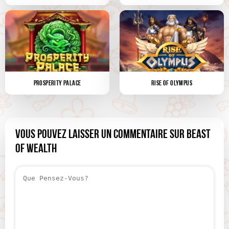
PROSPERITY PALACE
RISE OF OLYMPUS
VOUS POUVEZ LAISSER UN COMMENTAIRE SUR BEAST
OF WEALTH