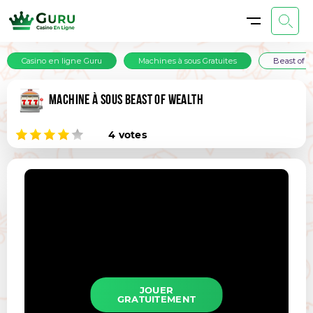
Vous avez déjà voté sur cette page
Casino en ligne Guru
Machines à sous Gratuites
Beast of 
MACHINE À SOUS BEAST OF WEALTH
4
votes
JOUER
GRATUITEMENT