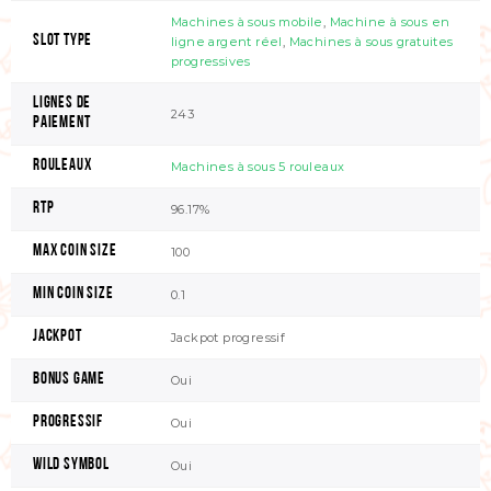
Machines à sous mobile
,
Machine à sous en
Slot Type
ligne argent réel
,
Machines à sous gratuites
progressives
Lignes de
243
Paiement
Rouleaux
Machines à sous 5 rouleaux
RTP
96.17%
Max Coin Size
100
Min Coin Size
0.1
Jackpot
Jackpot progressif
Bonus Game
Oui
Progressif
Oui
Wild Symbol
Oui