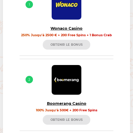
1
Wonaco Casino
250% Jusqu'à 2500 € + 200 Free Spins + 1 Bonus Crab
OBTENIR LE BONUS
2
Boomerang Casino
100% Jusqu'à 500€ + 200 Free Spins
OBTENIR LE BONUS