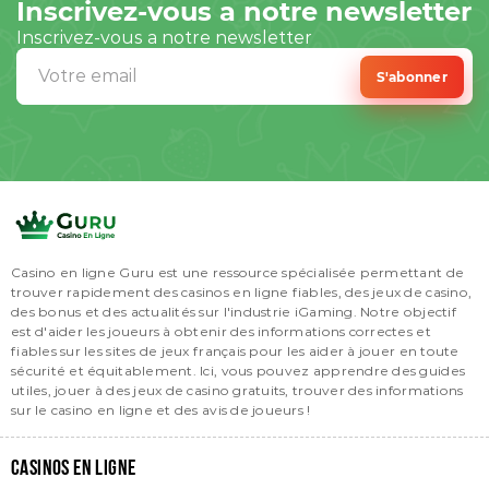
Inscrivez-vous a notre newsletter
Inscrivez-vous a notre newsletter
Casino en ligne Guru est une ressource spécialisée permettant de
trouver rapidement des casinos en ligne fiables, des jeux de casino,
des bonus et des actualités sur l'industrie iGaming. Notre objectif
est d'aider les joueurs à obtenir des informations correctes et
fiables sur les sites de jeux français pour les aider à jouer en toute
sécurité et équitablement. Ici, vous pouvez apprendre des guides
utiles, jouer à des jeux de casino gratuits, trouver des informations
sur le casino en ligne et des avis de joueurs !
Casinos en Ligne