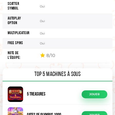
Scatter
Oui
Symbol
Autoplay
Oui
Option
Multiplicateur
Oui
Free Spins
Oui
Note de
8/10
l’équipe:
TOP 5 MACHINES À SOUS
5 Treasures
JOUER
JOUER