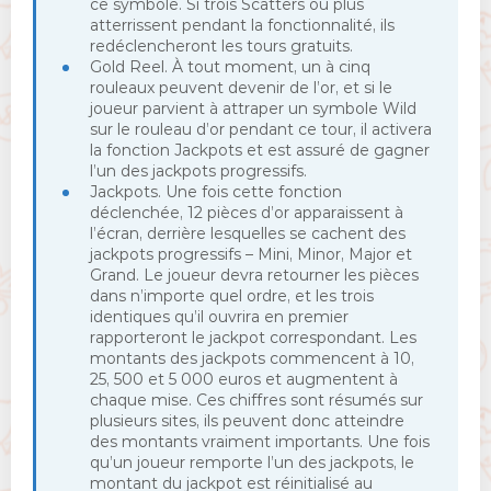
ce symbole. Si trois Scatters ou plus
atterrissent pendant la fonctionnalité, ils
redéclencheront les tours gratuits.
Gold Reel. À tout moment, un à cinq
rouleaux peuvent devenir de l’or, et si le
joueur parvient à attraper un symbole Wild
sur le rouleau d’or pendant ce tour, il activera
la fonction Jackpots et est assuré de gagner
l’un des jackpots progressifs.
Jackpots. Une fois cette fonction
déclenchée, 12 pièces d’or apparaissent à
l’écran, derrière lesquelles se cachent des
jackpots progressifs – Mini, Minor, Major et
Grand. Le joueur devra retourner les pièces
dans n’importe quel ordre, et les trois
identiques qu’il ouvrira en premier
rapporteront le jackpot correspondant. Les
montants des jackpots commencent à 10,
25, 500 et 5 000 euros et augmentent à
chaque mise. Ces chiffres sont résumés sur
plusieurs sites, ils peuvent donc atteindre
des montants vraiment importants. Une fois
qu’un joueur remporte l’un des jackpots, le
montant du jackpot est réinitialisé au