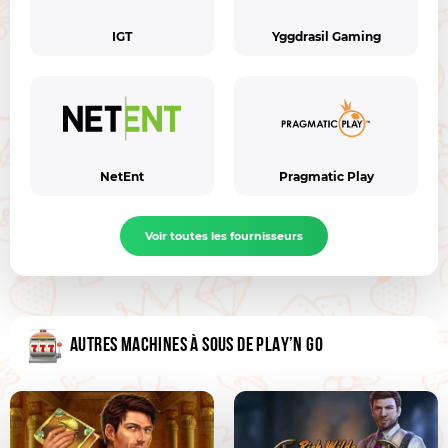
IGT
Yggdrasil Gaming
NetEnt
Pragmatic Play
Voir toutes les fournisseurs
AUTRES MACHINES À SOUS DE PLAY’N GO