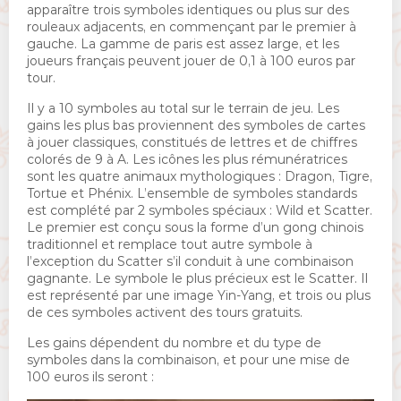
apparaître trois symboles identiques ou plus sur des
rouleaux adjacents, en commençant par le premier à
gauche. La gamme de paris est assez large, et les
joueurs français peuvent jouer de 0,1 à 100 euros par
tour.
Il y a 10 symboles au total sur le terrain de jeu. Les
gains les plus bas proviennent des symboles de cartes
à jouer classiques, constitués de lettres et de chiffres
colorés de 9 à A. Les icônes les plus rémunératrices
sont les quatre animaux mythologiques : Dragon, Tigre,
Tortue et Phénix. L’ensemble de symboles standards
est complété par 2 symboles spéciaux : Wild et Scatter.
Le premier est conçu sous la forme d’un gong chinois
traditionnel et remplace tout autre symbole à
l’exception du Scatter s’il conduit à une combinaison
gagnante. Le symbole le plus précieux est le Scatter. Il
est représenté par une image Yin-Yang, et trois ou plus
de ces symboles activent des tours gratuits.
Les gains dépendent du nombre et du type de
symboles dans la combinaison, et pour une mise de
100 euros ils seront :