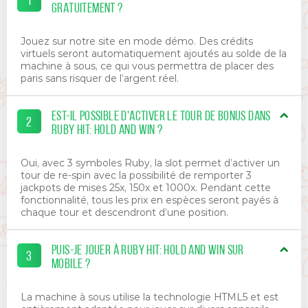
1
GRATUITEMENT ?
Jouez sur notre site en mode démo. Des crédits
virtuels seront automatiquement ajoutés au solde de la
machine à sous, ce qui vous permettra de placer des
paris sans risquer de l’argent réel.
EST-IL POSSIBLE D'ACTIVER LE TOUR DE BONUS DANS
2
RUBY HIT: HOLD AND WIN ?
Oui, avec 3 symboles Ruby, la slot permet d’activer un
tour de re-spin avec la possibilité de remporter 3
jackpots de mises 25x, 150x et 1000x. Pendant cette
fonctionnalité, tous les prix en espèces seront payés à
chaque tour et descendront d’une position.
PUIS-JE JOUER À RUBY HIT: HOLD AND WIN SUR
3
MOBILE ?
La machine à sous utilise la technologie HTML5 et est