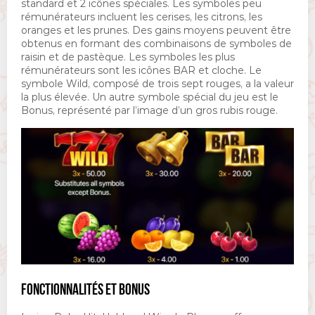
standard et 2 icônes spéciales. Les symboles peu
rémunérateurs incluent les cerises, les citrons, les
oranges et les prunes. Des gains moyens peuvent être
obtenus en formant des combinaisons de symboles de
raisin et de pastèque. Les symboles les plus
rémunérateurs sont les icônes BAR et cloche. Le
symbole Wild, composé de trois sept rouges, a la valeur
la plus élevée. Un autre symbole spécial du jeu est le
Bonus, représenté par l’image d’un gros rubis rouge.
FONCTIONNALITÉS ET BONUS