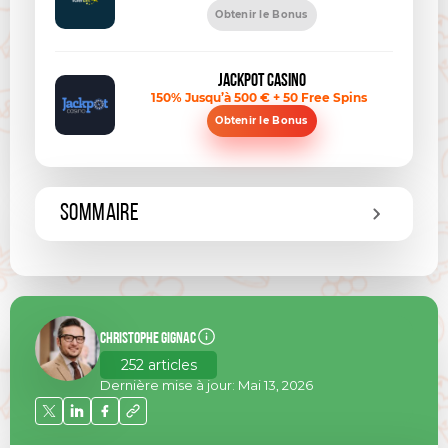
Obtenir le Bonus
Jackpot Casino
150% Jusqu’à 500 € + 50 Free Spins
Obtenir le Bonus
SOMMAIRE
Christophe Gignac
Christophe Gignac
Expert des jeux en ligne
252 articles
Expert en jeux en ligne et produits
Dernière mise à jour:
Mai 13, 2026
iGaming. Je m'intéresse aux
machines à sous depuis l'âge de 18
ans et je suis prêt à partager mon
expérience.