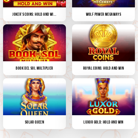
JOKER’S COINS: HOLD AND WI...
WOLF POWER MEGAWAYS
BOOK DEL SOL MULTIPLIER
ROYAL COINS: HOLD AND WIN
SOLAR QUEEN
LUXOR GOLD: HOLD AND WIN