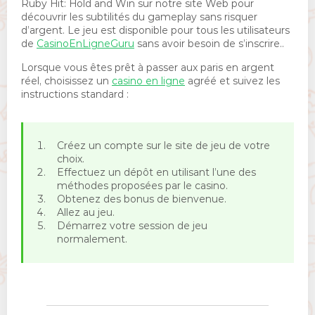
Ruby Hit: Hold and Win sur notre site Web pour
découvrir les subtilités du gameplay sans risquer
d’argent. Le jeu est disponible pour tous les utilisateurs
de
CasinoEnLigneGuru
sans avoir besoin de s’inscrire..
Lorsque vous êtes prêt à passer aux paris en argent
réel, choisissez un
casino en ligne
agréé et suivez les
instructions standard :
Créez un compte sur le site de jeu de votre
choix.
Effectuez un dépôt en utilisant l’une des
méthodes proposées par le casino.
Obtenez des bonus de bienvenue.
Allez au jeu.
Démarrez votre session de jeu
normalement.