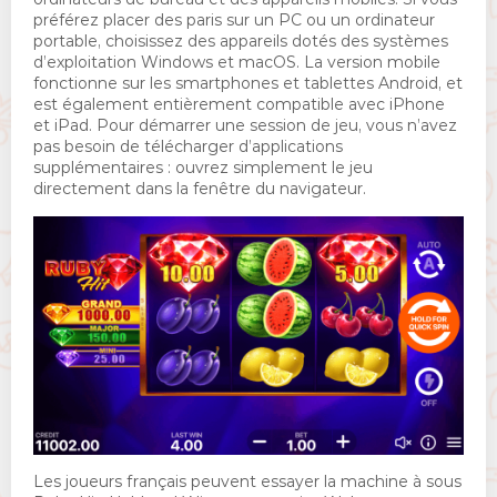
préférez placer des paris sur un PC ou un ordinateur
portable, choisissez des appareils dotés des systèmes
d’exploitation Windows et macOS. La version mobile
fonctionne sur les smartphones et tablettes Android, et
est également entièrement compatible avec iPhone
et iPad. Pour démarrer une session de jeu, vous n’avez
pas besoin de télécharger d’applications
supplémentaires : ouvrez simplement le jeu
directement dans la fenêtre du navigateur.
Les joueurs français peuvent essayer la machine à sous