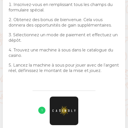
Inscrivez-vous en remplissant tous les champs du
formulaire spécial.
Obtenez des bonus de bienvenue. Cela vous
donnera des opportunités de gain supplémentaires.
Sélectionnez un mode de paiement et effectuez un
dépôt.
Trouvez une machine à sous dans le catalogue du
casino.
Lancez la machine à sous pour jouer avec de l’argent
réel, définissez le montant de la mise et jouez.
1