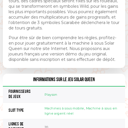
tours, des cadres spéciaux seront fixés sur les rouleaux,
qui se transformeront en symboles Wild, pour les gains
les plus importants possibles. Vous pourrez également
accumuler des multiplicateurs de gains progressifs, et
l’obtention de 3 symboles Scarabée déclenchera le tour
de tours gratuits.
Pour être sûr de bien comprendre les règles, profitez-
en pour jouer gratuitement à la machine à sous Solar
Queen sur notre site Internet. Nous proposons aux
joueurs français une version démo du jeu original,
disponible sans inscription et sans effectuer de dépôt.
Informations sur le jeu Solar Queen
Fournisseurs
Playson
de jeux
Machines à sous mobile
,
Machine à sous en
Slot Type
ligne argent réel
Lignes de
20