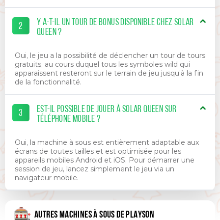
Y A-T-IL UN TOUR DE BONUS DISPONIBLE CHEZ SOLAR
2
QUEEN ?
Oui, le jeu a la possibilité de déclencher un tour de tours
gratuits, au cours duquel tous les symboles wild qui
apparaissent resteront sur le terrain de jeu jusqu’à la fin
de la fonctionnalité.
EST-IL POSSIBLE DE JOUER À SOLAR QUEEN SUR
3
TÉLÉPHONE MOBILE ?
Oui, la machine à sous est entièrement adaptable aux
écrans de toutes tailles et est optimisée pour les
appareils mobiles Android et iOS. Pour démarrer une
session de jeu, lancez simplement le jeu via un
navigateur mobile.
AUTRES MACHINES À SOUS DE PLAYSON