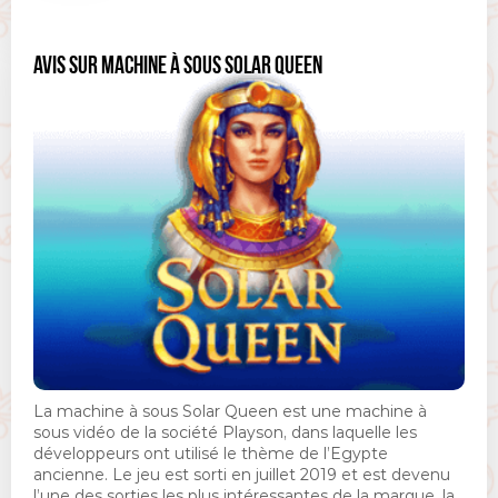
AVIS SUR MACHINE À SOUS SOLAR QUEEN
La machine à sous Solar Queen est une machine à
sous vidéo de la société Playson, dans laquelle les
développeurs ont utilisé le thème de l’Egypte
ancienne. Le jeu est sorti en juillet 2019 et est devenu
l’une des sorties les plus intéressantes de la marque, la