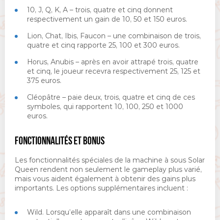
10, J, Q, K, A – trois, quatre et cinq donnent
respectivement un gain de 10, 50 et 150 euros.
Lion, Chat, Ibis, Faucon – une combinaison de trois,
quatre et cinq rapporte 25, 100 et 300 euros.
Horus, Anubis – après en avoir attrapé trois, quatre
et cinq, le joueur recevra respectivement 25, 125 et
375 euros.
Cléopâtre – paie deux, trois, quatre et cinq de ces
symboles, qui rapportent 10, 100, 250 et 1000
euros.
FONCTIONNALITÉS ET BONUS
Les fonctionnalités spéciales de la machine à sous Solar
Queen rendent non seulement le gameplay plus varié,
mais vous aident également à obtenir des gains plus
importants. Les options supplémentaires incluent :
Wild. Lorsqu’elle apparaît dans une combinaison