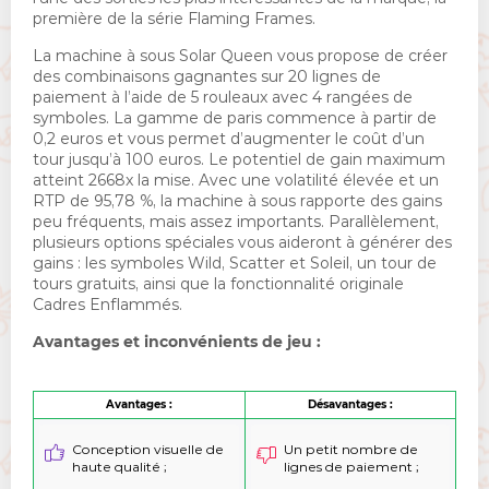
première de la série Flaming Frames.
La machine à sous Solar Queen vous propose de créer
des combinaisons gagnantes sur 20 lignes de
paiement à l’aide de 5 rouleaux avec 4 rangées de
symboles. La gamme de paris commence à partir de
0,2 euros et vous permet d’augmenter le coût d’un
tour jusqu’à 100 euros. Le potentiel de gain maximum
atteint 2668x la mise. Avec une volatilité élevée et un
RTP de 95,78 %, la machine à sous rapporte des gains
peu fréquents, mais assez importants. Parallèlement,
plusieurs options spéciales vous aideront à générer des
gains : les symboles Wild, Scatter et Soleil, un tour de
tours gratuits, ainsi que la fonctionnalité originale
Cadres Enflammés.
Avantages et inconvénients de jeu :
Avantages :
Désavantages :
Conception visuelle de
Un petit nombre de
haute qualité ;
lignes de paiement ;