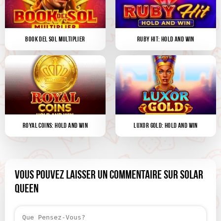
BOOK DEL SOL MULTIPLIER
RUBY HIT: HOLD AND WIN
ROYAL COINS: HOLD AND WIN
LUXOR GOLD: HOLD AND WIN
VOUS POUVEZ LAISSER UN COMMENTAIRE SUR SOLAR
QUEEN