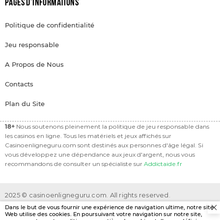
Pages d’informations
Politique de confidentialité
Jeu responsable
A Propos de Nous
Contacts
Plan du Site
18+
Nous soutenons pleinement la politique de jeu responsable dans
les casinos en ligne. Tous les matériels et jeux affichés sur
Casinoenligneguru.com sont destinés aux personnes d'âge légal. Si
vous développez une dépendance aux jeux d'argent, nous vous
recommandons de consulter un spécialiste sur
Addictaide.fr
2025 © casinoenligneguru.com. All rights reserved.
Dans le but de vous fournir une expérience de navigation ultime, notre site
Web utilise des cookies. En poursuivant votre navigation sur notre site,