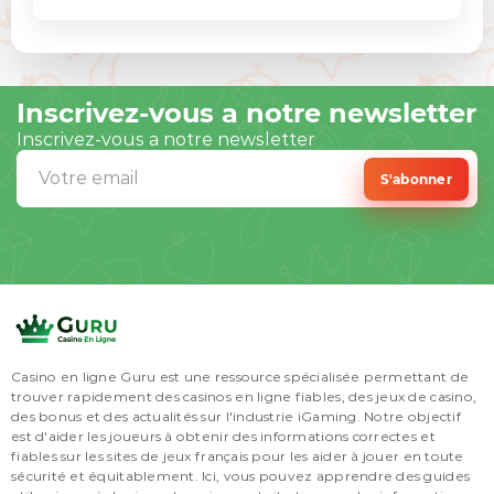
Inscrivez-vous a notre newsletter
Inscrivez-vous a notre newsletter
Casino en ligne Guru est une ressource spécialisée permettant de
trouver rapidement des casinos en ligne fiables, des jeux de casino,
des bonus et des actualités sur l'industrie iGaming. Notre objectif
est d'aider les joueurs à obtenir des informations correctes et
fiables sur les sites de jeux français pour les aider à jouer en toute
sécurité et équitablement. Ici, vous pouvez apprendre des guides