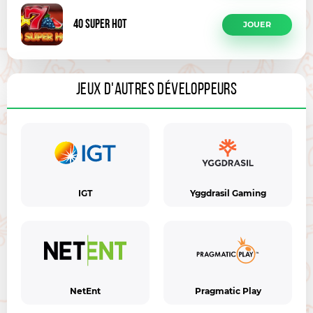
40 Super Hot
JOUER
JEUX D'AUTRES DÉVELOPPEURS
IGT
Yggdrasil Gaming
NetEnt
Pragmatic Play