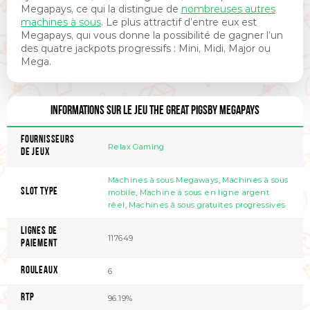
Megapays, ce qui la distingue de
nombreuses autres
machines à sous
. Le plus attractif d’entre eux est
Megapays, qui vous donne la possibilité de gagner l’un
des quatre jackpots progressifs : Mini, Midi, Major ou
Mega.
Informations sur le jeu The Great Pigsby Megapays
Fournisseurs
Relax Gaming
de jeux
Machines à sous Megaways
,
Machines à sous
Slot Type
mobile
,
Machine à sous en ligne argent
réel
,
Machines à sous gratuites progressives
Lignes de
117649
Paiement
Rouleaux
6
RTP
96.19%