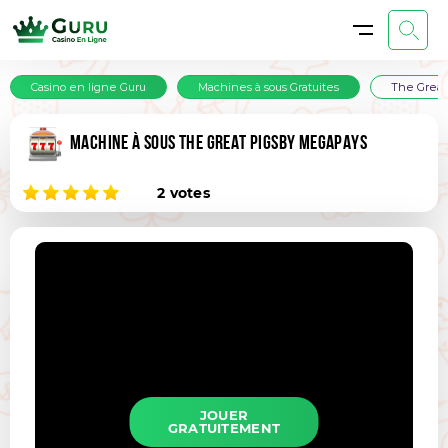
Vous avez déjà voté sur cette page
Casino en ligne Guru
Machines à sous Gratuites
The Great
MACHINE À SOUS THE GREAT PIGSBY MEGAPAYS
2
votes
JOUER
GRATUITEMENT