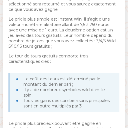
sélectionné sera retourné et vous saurez exactement
ce que vous avez gagné.
Le prix le plus simple est Instant Win. Il s’agit d’une
valeur monétaire aléatoire allant de 7,5 à 250 euros
avec une mise de 1 euro. La deuxième option est un
jeu avec des tours gratuits. Leur nombre dépend du
nombre de jetons que vous avez collectés : 3/4/5 Wild –
5/10/15 tours gratuits ;
Le tour de tours gratuits comporte trois
caractéristiques clés :
Le coût des tours est déterminé par le
montant du dernier pari ;
Il y a de nombreux symboles wild dans le
spin ;
Tous les gains des combinaisons principales
sont en outre multipliés par 3.
Le prix le plus précieux pouvant être gagné en