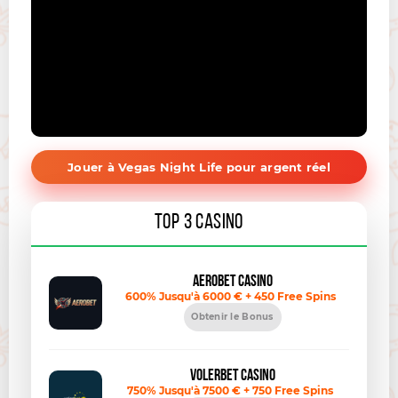
Jouer à Vegas Night Life pour argent réel
TOP 3 CASINO
Aerobet Casino
600% Jusqu'à 6000 € + 450 Free Spins
Obtenir le Bonus
Volerbet Casino
750% Jusqu'à 7500 € + 750 Free Spins