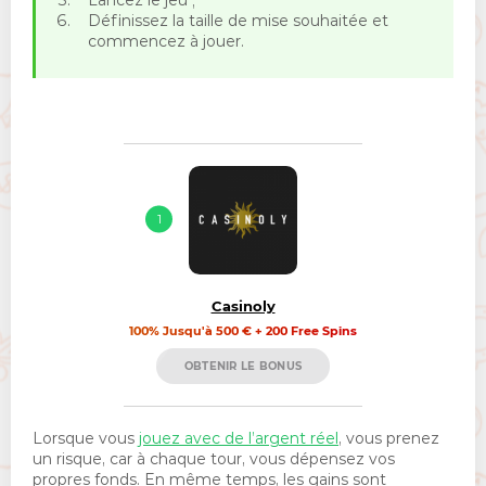
Lancez le jeu ;
Définissez la taille de mise souhaitée et
commencez à jouer.
1
Casinoly
100% Jusqu'à 500 € + 200 Free Spins
OBTENIR LE BONUS
Lorsque vous
jouez avec de l’argent réel
, vous prenez
un risque, car à chaque tour, vous dépensez vos
propres fonds. En même temps, les gains sont