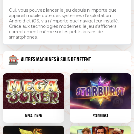
Oui, vous pouvez lancer le jeu depuis n’importe quel
appareil mobile doté des systèmes d’exploitation
Android et iOS, via n’importe quel navigateur installé.
Grâce aux technologies modernes, le jeu s’affichera
correctement même sur les petits écrans de
smartphones.
AUTRES MACHINES À SOUS DE NETENT
MEGA JOKER
STARBURST