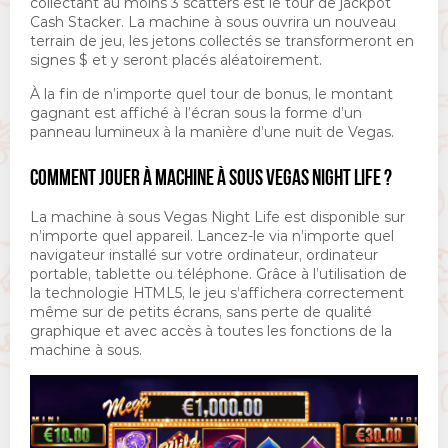
collectant au moins 3 scatters est le tour de jackpot
Cash Stacker. La machine à sous ouvrira un nouveau
terrain de jeu, les jetons collectés se transformeront en
signes $ et y seront placés aléatoirement.
À la fin de n’importe quel tour de bonus, le montant
gagnant est affiché à l’écran sous la forme d’un
panneau lumineux à la manière d’une nuit de Vegas.
COMMENT JOUER À MACHINE À SOUS VEGAS NIGHT LIFE ?
La machine à sous Vegas Night Life est disponible sur
n’importe quel appareil. Lancez-le via n’importe quel
navigateur installé sur votre ordinateur, ordinateur
portable, tablette ou téléphone. Grâce à l’utilisation de
la technologie HTML5, le jeu s’affichera correctement
même sur de petits écrans, sans perte de qualité
graphique et avec accès à toutes les fonctions de la
machine à sous.