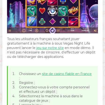
Tous les utilisateurs français souhaitant jouer
gratuitement à la machine à sous Vegas Night Life
peuvent lancer le
jeu sur notre site
en mode démo. Il
n’est pas nécessaire de s’inscrire, d’effectuer un dépôt
ou de télécharger des applications.
Choisissez un
site de casino fiable en France
;
Registre ;
Connectez-vous à votre compte personnel
et effectuez un dépôt ;
Sélectionnez la machine à sous dans le
catalogue de jeux ;