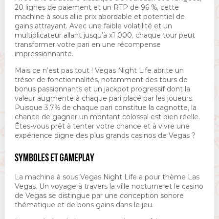
20 lignes de paiement et un RTP de 96 %, cette
machine à sous allie prix abordable et potentiel de
gains attrayant. Avec une faible volatilité et un
multiplicateur allant jusqu’à x1 000, chaque tour peut
transformer votre pari en une récompense
impressionnante.
Mais ce n’est pas tout ! Vegas Night Life abrite un
trésor de fonctionnalités, notamment des tours de
bonus passionnants et un jackpot progressif dont la
valeur augmente à chaque pari placé par les joueurs.
Puisque 3,7% de chaque pari constitue la cagnotte, la
chance de gagner un montant colossal est bien réelle.
Êtes-vous prêt à tenter votre chance et à vivre une
expérience digne des plus grands casinos de Vegas ?
SYMBOLES ET GAMEPLAY
La machine à sous Vegas Night Life a pour thème Las
Vegas. Un voyage à travers la ville nocturne et le casino
de Vegas se distingue par une conception sonore
thématique et de bons gains dans le jeu.