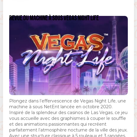
REVUE DU MACHINE À SOUS VEGAS NIGHT LIFE
Plongez dans l’effervescence de Vegas Night Life, une
machine à sous NetEnt lancée en octobre 2020.
Inspiré de la splendeur des casinos de Las Vegas, ce jeu
vous accueille avec des graphismes à couper le souffle
et des animations passionnantes qui recréent
parfaitement l’atmosphère nocturne de la ville des jeux.
Avec une structure classique à 5 rouleaux et 3 rangées,