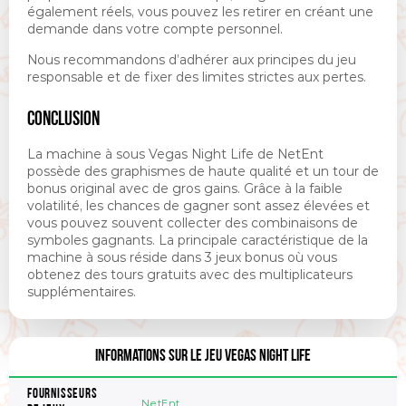
également réels, vous pouvez les retirer en créant une
demande dans votre compte personnel.
Nous recommandons d’adhérer aux principes du jeu
responsable et de fixer des limites strictes aux pertes.
CONCLUSION
La machine à sous Vegas Night Life de NetEnt
possède des graphismes de haute qualité et un tour de
bonus original avec de gros gains. Grâce à la faible
volatilité, les chances de gagner sont assez élevées et
vous pouvez souvent collecter des combinaisons de
symboles gagnants. La principale caractéristique de la
machine à sous réside dans 3 jeux bonus où vous
obtenez des tours gratuits avec des multiplicateurs
supplémentaires.
Informations sur le jeu Vegas Night Life
Fournisseurs
NetEnt