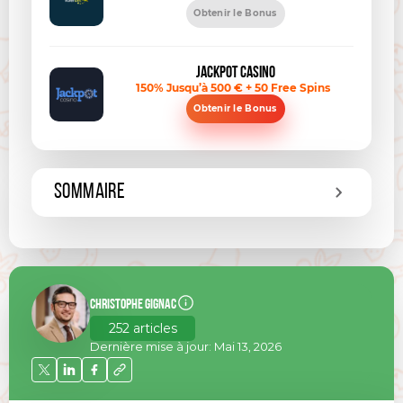
Obtenir le Bonus
Jackpot Casino
150% Jusqu’à 500 € + 50 Free Spins
Obtenir le Bonus
SOMMAIRE
Christophe Gignac
Christophe Gignac
Expert des jeux en ligne
252 articles
Expert en jeux en ligne et produits
Dernière mise à jour:
Mai 13, 2026
iGaming. Je m'intéresse aux
machines à sous depuis l'âge de 18
ans et je suis prêt à partager mon
expérience.