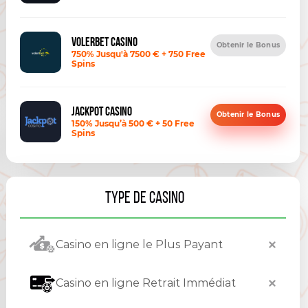
Volerbet Casino
Obtenir le Bonus
750% Jusqu'à 7500 € + 750 Free
Spins
Jackpot Casino
Obtenir le Bonus
150% Jusqu’à 500 € + 50 Free
Spins
Type de Casino
Casino en ligne le Plus Payant
Casino en ligne Retrait Immédiat