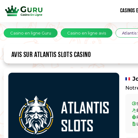
Atlantis Slots Casin
Atlantis Slots Casin
Atlantis Slots Casin
CASINOS 
Vous a
Jusqu’à 40% Match Bon
Jusqu’à 50% Match B
Jusqu’à 30% Match 
de Atla
de Atla
S
Casino en ligne Guru
Casino en ligne avis
Atlantis
18+. Rechargez votre com
18+. Recevez un bonus d
18+. Commencez la semaine
bonus de 50%.
entre 17h et 19h.
bonus de 40%.
AVIS SUR ATLANTIS SLOTS CASINO
J
Notre
S
É