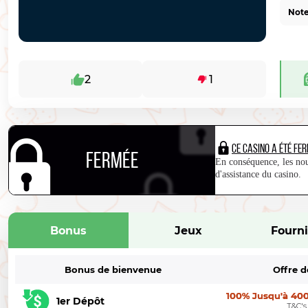
Note
2
1
Ce casino a été fe
FERMÉE
En conséquence, les nouv
d'assistance du casino.
Bonus
Jeux
Fourn
Bonus de bienvenue
Offre 
100% Jusqu'à 400
1er Dépôt
T&C's