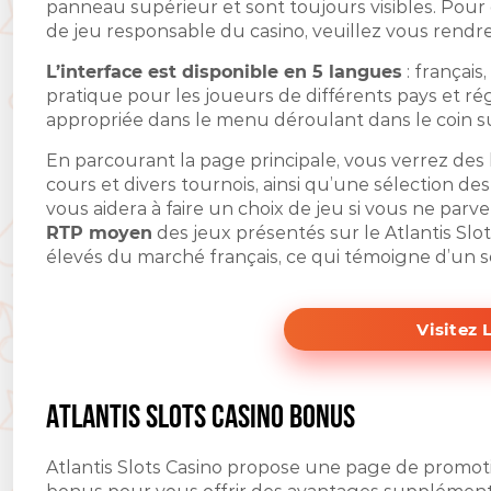
panneau supérieur et sont toujours visibles. Pour 
de jeu responsable du casino, veuillez vous rendr
L’interface est disponible en 5 langues
: français
pratique pour les joueurs de différents pays et ré
appropriée dans le menu déroulant dans le coin su
En parcourant la page principale, vous verrez des
cours et divers tournois, ainsi qu’une sélection de
vous aidera à faire un choix de jeu si vous ne parve
RTP moyen
des jeux présentés sur le Atlantis Slo
élevés du marché français, ce qui témoigne d’un so
Visitez 
ATLANTIS SLOTS CASINO BONUS
Atlantis Slots Casino propose une page de promo