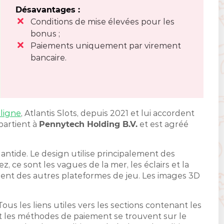
Désavantages :
Conditions de mise élevées pour les
bonus ;
Paiements uniquement par virement
bancaire.
 ligne
, Atlantis Slots, depuis 2021 et lui accordent
partient à
Pennytech Holding B.V.
et est agréé
antide. Le design utilise principalement des
 ce sont les vagues de la mer, les éclairs et la
férent des autres plateformes de jeu. Les images 3D
Tous les liens utiles vers les sections contenant les
 les méthodes de paiement se trouvent sur le