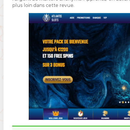
plus loin dans cette revue.