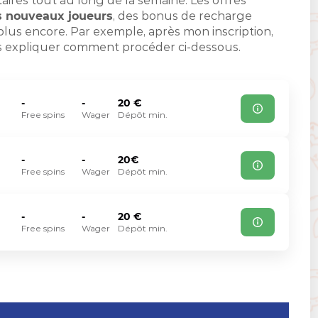
res tout au long de la semaine. Les offres
s nouveaux joueurs
, des bonus de recharge
 plus encore. Par exemple, après mon inscription,
ous expliquer comment procéder ci-dessous.
-
-
20 €
Free spins
Wager
Dépôt min.
-
-
20€
Free spins
Wager
Dépôt min.
-
-
20 €
Free spins
Wager
Dépôt min.