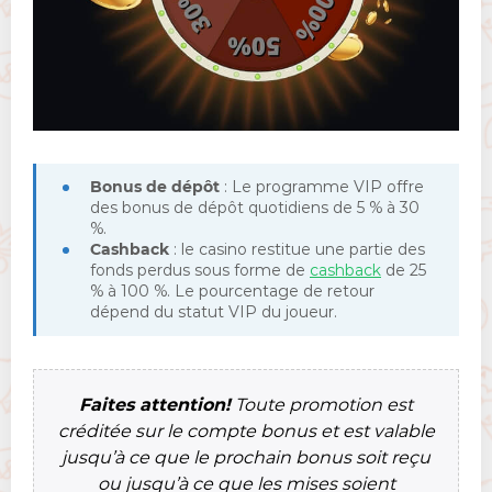
Bonus de dépôt
: Le programme VIP offre
des bonus de dépôt quotidiens de 5 % à 30
%.
Cashback
: le casino restitue une partie des
fonds perdus sous forme de
cashback
de 25
% à 100 %. Le pourcentage de retour
dépend du statut VIP du joueur.
Faites attention!
Toute promotion est
créditée sur le compte bonus et est valable
jusqu’à ce que le prochain bonus soit reçu
ou jusqu’à ce que les mises soient