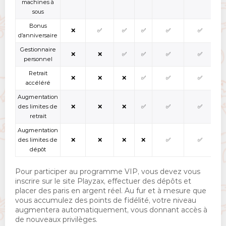
machines à
sous
Bonus
❌
✅
✅
✅
✅
✅
d’anniversaire
Gestionnaire
❌
❌
✅
✅
✅
✅
personnel
Retrait
❌
❌
❌
✅
✅
✅
accéléré
Augmentation
des limites de
❌
❌
❌
✅
✅
✅
retrait
Augmentation
des limites de
❌
❌
❌
❌
✅
✅
dépôt
Pour participer au programme VIP, vous devez vous
inscrire sur le site Playzax, effectuer des dépôts et
placer des paris en argent réel. Au fur et à mesure que
vous accumulez des points de fidélité, votre niveau
augmentera automatiquement, vous donnant accès à
de nouveaux privilèges.