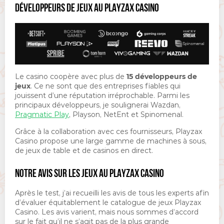
DÉVELOPPEURS DE JEUX AU PLAYZAX CASINO
Le casino coopère avec plus de
15 développeurs de
jeux
. Ce ne sont que des entreprises fiables qui
jouissent d’une réputation irréprochable. Parmi les
principaux développeurs, je soulignerai Wazdan,
Pragmatic Play
, Playson, NetEnt et Spinomenal.
Grâce à la collaboration avec ces fournisseurs, Playzax
Casino propose une large gamme de machines à sous,
de jeux de table et de casinos en direct.
NOTRE AVIS SUR LES JEUX AU PLAYZAX CASINO
Après le test, j’ai recueilli les avis de tous les experts afin
d’évaluer équitablement le catalogue de jeux Playzax
Casino. Les avis varient, mais nous sommes d’accord
sur le fait qu’il ne s’agit pas de la plus grande