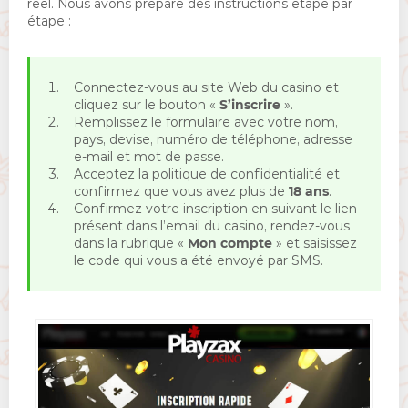
réel. Nous avons préparé des instructions étape par
étape :
Connectez-vous au site Web du casino et
cliquez sur le bouton «
S’inscrire
».
Remplissez le formulaire avec votre nom,
pays, devise, numéro de téléphone, adresse
e-mail et mot de passe.
Acceptez la politique de confidentialité et
confirmez que vous avez plus de
18 ans
.
Confirmez votre inscription en suivant le lien
présent dans l’email du casino, rendez-vous
dans la rubrique «
Mon compte
» et saisissez
le code qui vous a été envoyé par SMS.