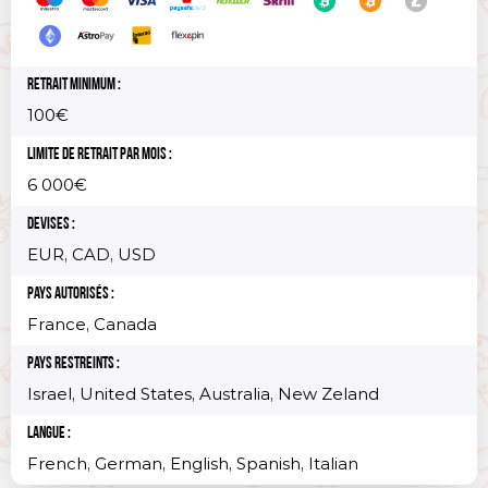
Retrait minimum :
100€
Limite de retrait par mois :
6 000€
Devises :
EUR, CAD, USD
Pays autorisés :
France, Canada
Pays restreints :
Israel, United States, Australia, New Zeland
Langue :
French, German, English, Spanish, Italian