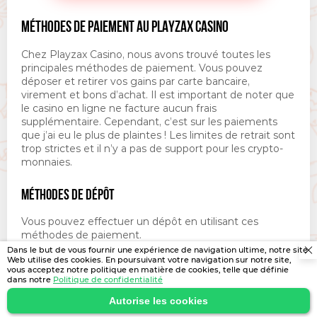
MÉTHODES DE PAIEMENT AU PLAYZAX CASINO
Chez Playzax Casino, nous avons trouvé toutes les
principales méthodes de paiement. Vous pouvez
déposer et retirer vos gains par carte bancaire,
virement et bons d’achat. Il est important de noter que
le casino en ligne ne facture aucun frais
supplémentaire. Cependant, c’est sur les paiements
que j’ai eu le plus de plaintes ! Les limites de retrait sont
trop strictes et il n’y a pas de support pour les crypto-
monnaies.
MÉTHODES DE DÉPÔT
Vous pouvez effectuer un dépôt en utilisant ces
méthodes de paiement.
Dans le but de vous fournir une expérience de navigation ultime, notre site
Web utilise des cookies. En poursuivant votre navigation sur notre site,
vous acceptez notre politique en matière de cookies, telle que définie
Mode de
Vitesse des
dans notre
Politique de confidentialité
Limites
Commission
paiement
transactions
Autorise les cookies
20-1000
Visa, Mastercard
❌
Instantané