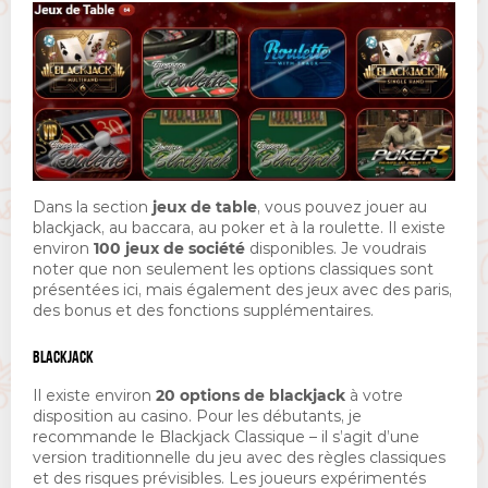
Dans la section
jeux de table
, vous pouvez jouer au
blackjack, au baccara, au poker et à la roulette. Il existe
environ
100 jeux de société
disponibles. Je voudrais
noter que non seulement les options classiques sont
présentées ici, mais également des jeux avec des paris,
des bonus et des fonctions supplémentaires.
BLACKJACK
Il existe environ
20 options de blackjack
à votre
disposition au casino. Pour les débutants, je
recommande le Blackjack Classique – il s’agit d’une
version traditionnelle du jeu avec des règles classiques
et des risques prévisibles. Les joueurs expérimentés