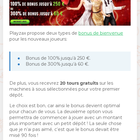
Playzax propose deux types de
bonus de bienvenue
pour les nouveaux joueurs:
Bonus de 100% jusqu’à 250 €.
Bonus de 300% jusqu’à 60 €.
De plus, vous recevrez
20 tours gratuits
sur les
machines à sous sélectionnées pour votre premier
dépôt.
Le choix est bon, car ainsi le bonus devient optimal
pour chacun de vous. La deuxième option vous
permettra de commencer à jouer avec un montant
plus important avec un petit dépôt ! La seule chose
que je n’ai pas aimé, c’est que le bonus devait être
misé 90 fois !