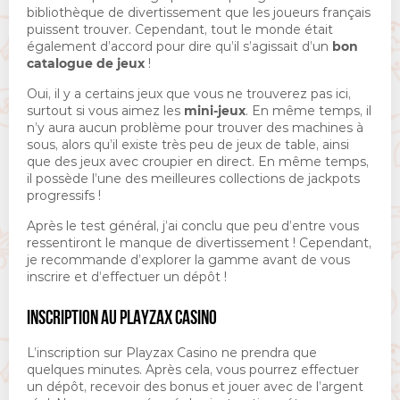
bibliothèque de divertissement que les joueurs français
puissent trouver. Cependant, tout le monde était
également d’accord pour dire qu’il s’agissait d’un
bon
catalogue de jeux
!
Oui, il y a certains jeux que vous ne trouverez pas ici,
surtout si vous aimez les
mini-jeux
. En même temps, il
n’y aura aucun problème pour trouver des machines à
sous, alors qu’il existe très peu de jeux de table, ainsi
que des jeux avec croupier en direct. En même temps,
il possède l’une des meilleures collections de jackpots
progressifs !
Après le test général, j’ai conclu que peu d’entre vous
ressentiront le manque de divertissement ! Cependant,
je recommande d’explorer la gamme avant de vous
inscrire et d’effectuer un dépôt !
INSCRIPTION AU PLAYZAX CASINO
L’inscription sur Playzax Casino ne prendra que
quelques minutes. Après cela, vous pourrez effectuer
un dépôt, recevoir des bonus et jouer avec de l’argent