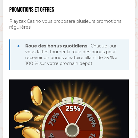
PROMOTIONS ET OFFRES
Playzax Casino vous proposera plusieurs promotions
régulières :
Roue des bonus quotidiens
: Chaque jour,
vous faites tourner la roue des bonus pour
recevoir un bonus aléatoire allant de 25 % à
100 % sur votre prochain dépôt.