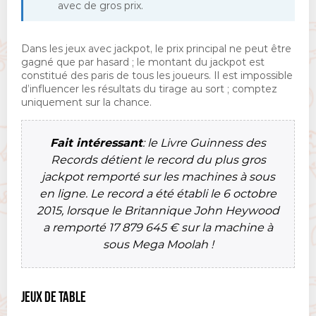
avec de gros prix.
Dans les jeux avec jackpot, le prix principal ne peut être
gagné que par hasard ; le montant du jackpot est
constitué des paris de tous les joueurs. Il est impossible
d’influencer les résultats du tirage au sort ; comptez
uniquement sur la chance.
Fait intéressant
: le Livre Guinness des
Records détient le record du plus gros
jackpot remporté sur les machines à sous
en ligne. Le record a été établi le 6 octobre
2015, lorsque le Britannique John Heywood
a remporté 17 879 645 € sur la machine à
sous Mega Moolah !
JEUX DE TABLE