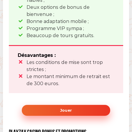
fiables ;
Deux options de bonus de
bienvenue ;
Bonne adaptation mobile ;
Programme VIP sympa ;
Beaucoup de tours gratuits.
Désavantages :
Les conditions de mise sont trop
strictes ;
Le montant minimum de retrait est
de 300 euros.
Jouer