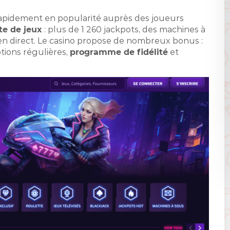
pidement en popularité auprès des joueurs
te de jeux
: plus de 1 260 jackpots, des machines à
 en direct. Le casino propose de nombreux bonus :
tions régulières,
programme de fidélité
et