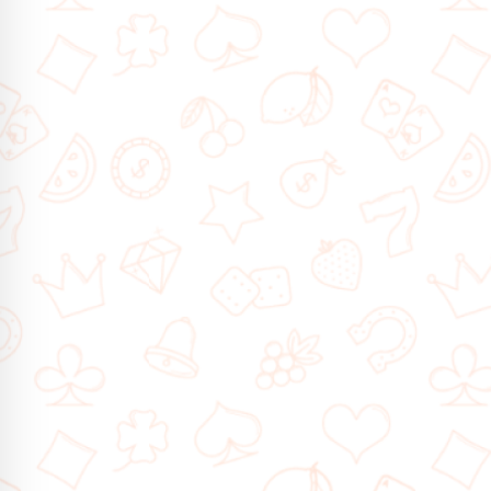
Cyprus,
a,
ain,