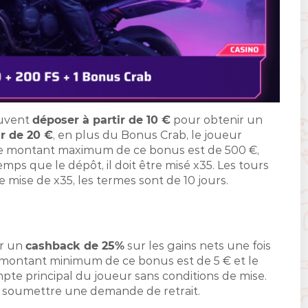
euvent
déposer à partir de 10 €
pour obtenir un
ir de 20 €
, en plus du Bonus Crab, le joueur
Le montant maximum de ce bonus est de 500 €,
ps que le dépôt, il doit être misé x35. Les tours
e mise de x35, les termes sont de 10 jours.
er un
cashback de 25%
sur les gains nets une fois
e montant minimum de ce bonus est de 5 € et le
pte principal du joueur sans conditions de mise.
de soumettre une demande de retrait.