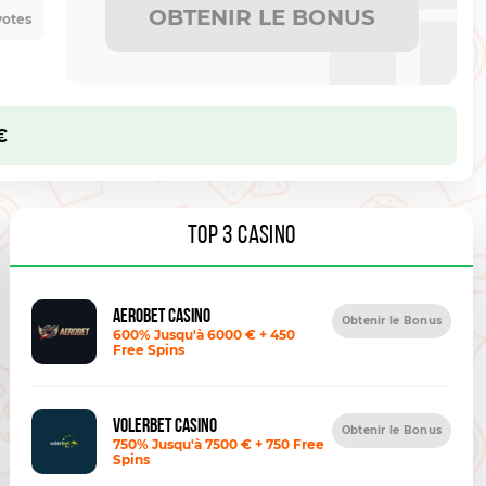
OBTENIR LE BONUS
votes
€
TOP 3 CASINO
Aerobet Casino
Obtenir le Bonus
600% Jusqu'à 6000 € + 450
Free Spins
Volerbet Casino
Obtenir le Bonus
750% Jusqu'à 7500 € + 750 Free
Spins