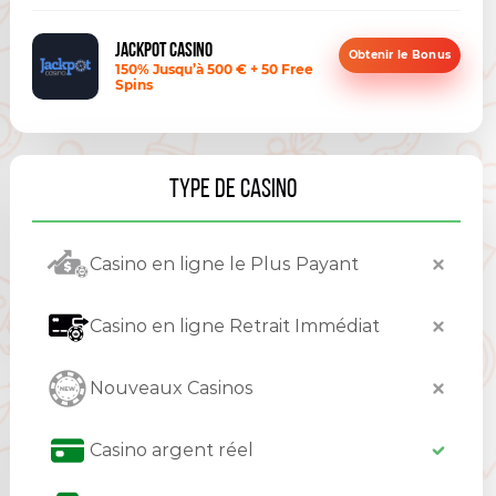
Jackpot Casino
Obtenir le Bonus
150% Jusqu’à 500 € + 50 Free
Spins
Type de Casino
Casino en ligne le Plus Payant
Casino en ligne Retrait Immédiat
Nouveaux Casinos
Casino argent réel