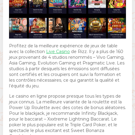
Profitez de la meilleure expérience de jeux de table
avec la collection
Live Casino
de Rizz. Il y a plus de 160
jeux provenant de 4 studios renommés – Vivo Gaming,
Asia Gaming, Evolution Gaming et Pragmatic Live. Les
studios à partir desquels les émissions sont diffusées
sont certifiés et les croupiers ont suivi la formation et
les contrôles nécessaires, ce qui garantit la qualité et
l’équité du jeu.
Le casino en ligne propose presque tous les types de
jeux connus. La meilleure variante de la roulette est la
Power Up Roulette avec des cotes de bonus aléatoires.
Pour le blackjack, je recommande Infinity Blackjack,
pour le baccarat – Xxxtreme Lightning Baccarat. Le
poker le plus populaire est le Triple Card Poker, et le
spectacle le plus excitant est Sweet Bonanza