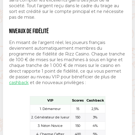
société. Tout l’argent reçu dans le cadre du tirage au
sort est crédité sur le compte principal et ne nécessite
pas de mise.
NIVEAUX DE FIDÉLITÉ
En misant de l’argent réel, les joueurs français
deviennent automatiquement membres du
programme de fidélité de Rizz Casino. Chaque tranche
de 100 € de mises sur les machines à sous en ligne et
chaque tranche de 1 000 € de mises sur le casino en
direct rapporte 1 point de fidélité, ce qui vous permet
de passer au niveau VIP pour bénéficier de plus de
cashback
et de nouveaux privilèges :
VIP
Scores
Cashback
1. Démarreur
15
2,5%
2. Générateur de lueur
150
3%
3. Néon Novice
150
4%
4. Charme Cafter
400
5%