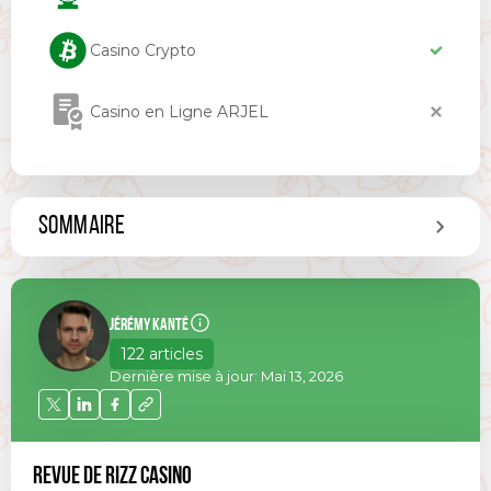
Casino Crypto
Casino en Ligne ARJEL
SOMMAIRE
Jérémy Kanté
Jérémy Kanté
Expert des casinos
122 articles
Dernière mise à jour:
Mai 13, 2026
Jérémy Kanté est un rédacteur en
chef et expert des casinos qui a
passé les 3 dernières années à tester
les casinos en ligne en France.
REVUE DE RIZZ CASINO