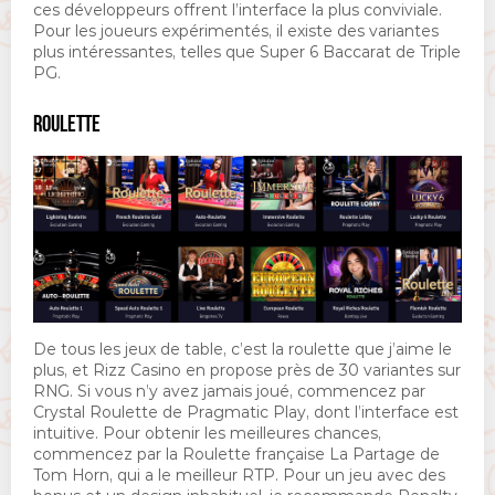
ces développeurs offrent l’interface la plus conviviale.
Pour les joueurs expérimentés, il existe des variantes
plus intéressantes, telles que Super 6 Baccarat de Triple
PG.
ROULETTE
De tous les jeux de table, c’est la roulette que j’aime le
plus, et Rizz Casino en propose près de 30 variantes sur
RNG. Si vous n’y avez jamais joué, commencez par
Crystal Roulette de Pragmatic Play, dont l’interface est
intuitive. Pour obtenir les meilleures chances,
commencez par la Roulette française La Partage de
Tom Horn, qui a le meilleur RTP. Pour un jeu avec des