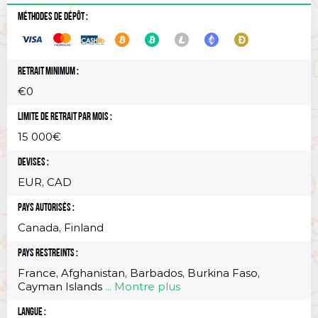
Méthodes de dépôt :
Retrait minimum :
€0
Limite de retrait par mois :
15 000€
Devises :
EUR, CAD
Pays autorisés :
Canada, Finland
Pays restreints :
France, Afghanistan, Barbados, Burkina Faso,
Cayman Islands
... Montre plus
Langue :