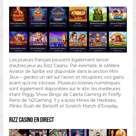
Les joueurs français peuvent également lancer
d’autres jeux au Rizz Casino. Par exemple, le célèbre
Aviator de Spribe est disponible dans la section Mini
Jeux – gardez un œil sur l’avion et récupérez vos gains
avant qu’il ne s’écrase. Plusieurs loteries numériques
sont également disponibles sur le site, les meilleures
étant Piggy Show Bingo de Caleta Gaming et Firefly
Keno de 1x2Gaming. Il y a aussi Mines de Hacksaw,
Plinko Rush de Betsoft et Scratch Match d’Evoplay.
RIZZ CASINO EN DIRECT