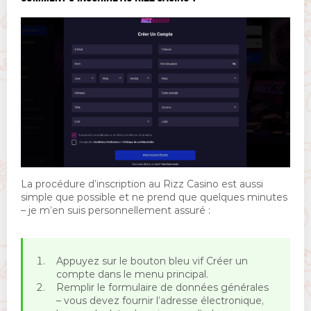
La procédure d’inscription au Rizz Casino est aussi
simple que possible et ne prend que quelques minutes
– je m’en suis personnellement assuré :
Appuyez sur le bouton bleu vif Créer un
compte dans le menu principal.
Remplir le formulaire de données générales
– vous devez fournir l’adresse électronique,