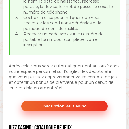
le nom, la date de naissance, l’adresse
postale, la devise, le mot de passe, le sexe, le
numéro de téléphone.
Cochez la case pour indiquer que vous
acceptez les conditions générales et la
politique de confidentialité.
Recevez un code sms sur le numéro de
portable fourni pour compléter votre
inscription.
Après cela, vous serez automatiquement autorisé dans
votre espace personnel sur l’onglet des dépôts, afin
que vous puissiez approvisionner votre compte de jeu
et obtenir un bonus de bienvenue pour un début de
jeu rentable en argent réel.
Inscription Au Casino
RIZZ CASINO : CATALOGUE DE JEUX