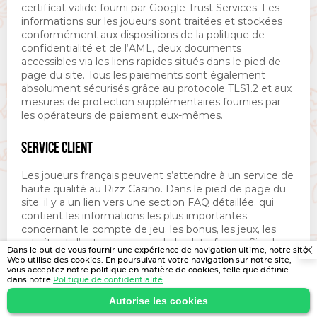
certificat valide fourni par Google Trust Services. Les
informations sur les joueurs sont traitées et stockées
conformément aux dispositions de la politique de
confidentialité et de l’AML, deux documents
accessibles via les liens rapides situés dans le pied de
page du site. Tous les paiements sont également
absolument sécurisés grâce au protocole TLS1.2 et aux
mesures de protection supplémentaires fournies par
les opérateurs de paiement eux-mêmes.
SERVICE CLIENT
Les joueurs français peuvent s’attendre à un service de
haute qualité au Rizz Casino. Dans le pied de page du
site, il y a un lien vers une section FAQ détaillée, qui
contient les informations les plus importantes
concernant le compte de jeu, les bonus, les jeux, les
retraits et d’autres nuances de la plate-forme. Si cela ne
Dans le but de vous fournir une expérience de navigation ultime, notre site
suffit pas – les joueurs peuvent compter sur une
Web utilise des cookies. En poursuivant votre navigation sur notre site,
réponse détaillée du service d’assistance, vous pouvez
vous acceptez notre politique en matière de cookies, telle que définie
dans notre
Politique de confidentialité
contacter les responsables à ces contacts :
Autorise les cookies