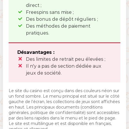
direct ;
Freespins sans mise ;
Des bonus de dépôt réguliers ;
Des méthodes de paiement
pratiques.
Désavantages :
Des limites de retrait peu élevées ;
Il n'y a pas de section dédiée aux
jeux de société.
Le site du casino est conçu dans des couleurs néon sur
un fond sombre. Le menu principal est situé sur le côté
gauche de l’écran, les collections de jeux sont affichées
en haut. Les principaux documents (conditions
générales, politique de confidentialité) sont accessibles
par des liens rapides dans le menu et le pied de page.
Le site est multilingue et est disponible en français,