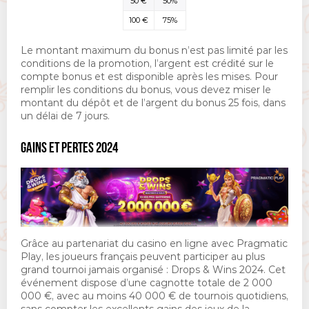
50 €
50%
100 €
75%
Le montant maximum du bonus n’est pas limité par les
conditions de la promotion, l’argent est crédité sur le
compte bonus et est disponible après les mises. Pour
remplir les conditions du bonus, vous devez miser le
montant du dépôt et de l’argent du bonus 25 fois, dans
un délai de 7 jours.
GAINS ET PERTES 2024
Grâce au partenariat du casino en ligne avec Pragmatic
Play, les joueurs français peuvent participer au plus
grand tournoi jamais organisé : Drops & Wins 2024. Cet
événement dispose d’une cagnotte totale de 2 000
000 €, avec au moins 40 000 € de tournois quotidiens,
sans compter les excellents gains des jeux de la