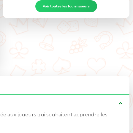
Voir toutes les fournisseurs
née aux joueurs qui souhaitent apprendre les