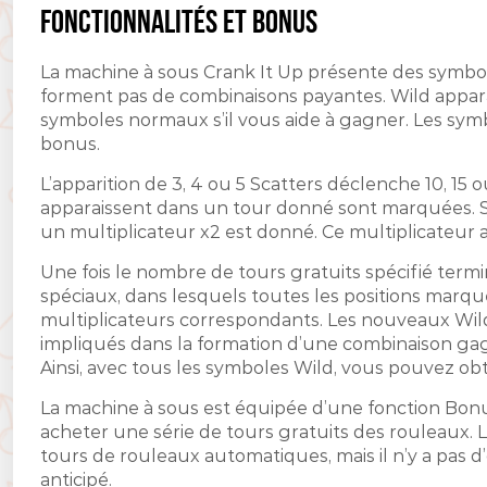
FONCTIONNALITÉS ET BONUS
La machine à sous Crank It Up présente des symbol
forment pas de combinaisons payantes. Wild apparaî
symboles normaux s’il vous aide à gagner. Les symb
bonus.
L’apparition de 3, 4 ou 5 Scatters déclenche 10, 15 o
apparaissent dans un tour donné sont marquées. S
un multiplicateur x2 est donné. Ce multiplicateur 
Une fois le nombre de tours gratuits spécifié termi
spéciaux, dans lesquels toutes les positions marqu
multiplicateurs correspondants. Les nouveaux Wilds
impliqués dans la formation d’une combinaison gag
Ainsi, avec tous les symboles Wild, vous pouvez obt
La machine à sous est équipée d’une fonction Bon
acheter une série de tours gratuits des rouleaux.
tours de rouleaux automatiques, mais il n’y a pas d’
anticipé.