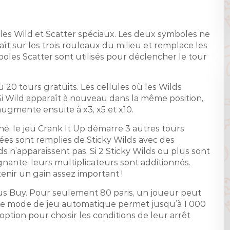
es Wild et Scatter spéciaux. Les deux symboles ne
t sur les trois rouleaux du milieu et remplace les
oles Scatter sont utilisés pour déclencher le tour
u 20 tours gratuits. Les cellules où les Wilds
i Wild apparaît à nouveau dans la même position,
augmente ensuite à x3, x5 et x10.
né, le jeu Crank It Up démarre 3 autres tours
ées sont remplies de Sticky Wilds avec des
 n’apparaissent pas. Si 2 Sticky Wilds ou plus sont
nante, leurs multiplicateurs sont additionnés.
enir un gain assez important !
us Buy. Pour seulement 80 paris, un joueur peut
 Le mode de jeu automatique permet jusqu’à 1 000
option pour choisir les conditions de leur arrêt