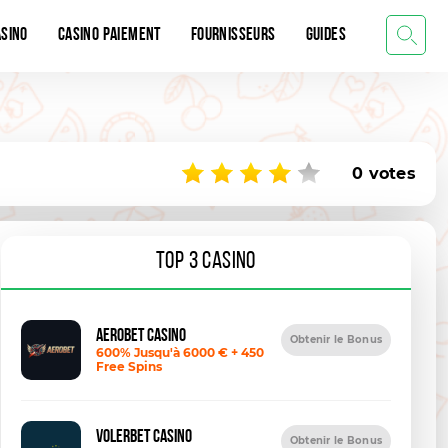
ASINO
CASINO PAIEMENT
FOURNISSEURS
GUIDES
0
votes
TOP 3 CASINO
Aerobet Casino
Obtenir le Bonus
600% Jusqu'à 6000 € + 450
Free Spins
Volerbet Casino
Obtenir le Bonus