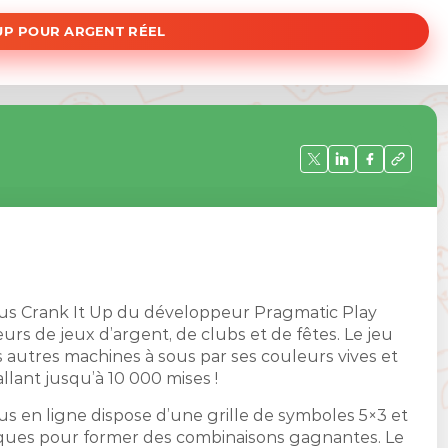
 UP POUR ARGENT RÉEL
s à
prêt à
us Crank It Up du développeur Pragmatic Play
urs de jeux d’argent, de clubs et de fêtes. Le jeu
s autres machines à sous par ses couleurs vives et
allant jusqu’à 10 000 mises !
us en ligne dispose d’une grille de symboles 5×3 et
iques pour former des combinaisons gagnantes. Le