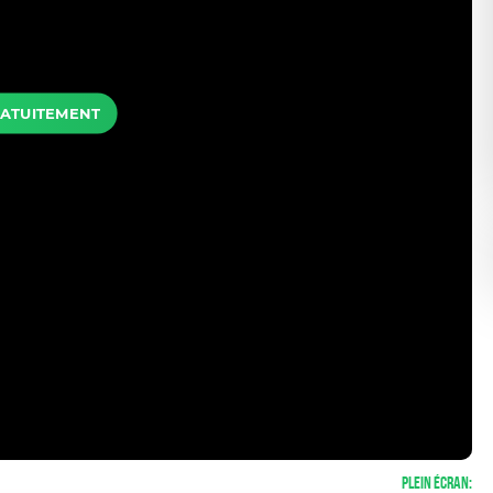
ATUITEMENT
Plein Écran: