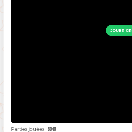
JOUER GR
Parties jouées :
6040