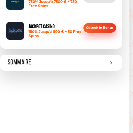
750% Jusqu'à 7500 € + 750
Free Spins
Jackpot Casino
Obtenir le Bonus
150% Jusqu’à 500 € + 50 Free
Spins
SOMMAIRE