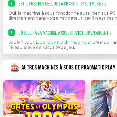
EST-IL POSSIBLE DE JOUER À CRANK IT UP SUR MOBILE ?
2
Oui, la machine à sous fonctionne aussi bien sur PC
directement dans votre navigateur, car il n’est pas n
OÙ JOUER À LA MACHINE À SOUS CRANK IT UP EN ARGENT ?
3
Voulez-vous
jouer aux machines à sous
pour de l’ar
niveau élevé de sécurité de jeu.
AUTRES MACHINES À SOUS DE PRAGMATIC PLAY