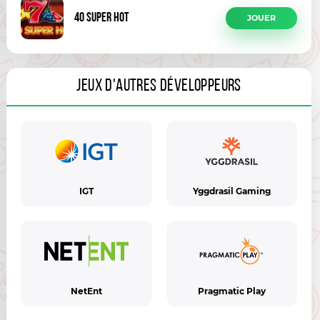
40 Super Hot
JOUER
JEUX D'AUTRES DÉVELOPPEURS
IGT
Yggdrasil Gaming
NetEnt
Pragmatic Play