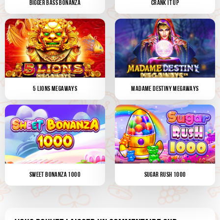
BIGGER BASS BONANZA
CRANK IT UP
5 LIONS MEGAWAYS
MADAME DESTINY MEGAWAYS
SWEET BONANZA 1000
SUGAR RUSH 1000