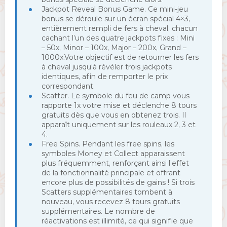
Jackpot Reveal Bonus Game. Ce mini-jeu
bonus se déroule sur un écran spécial 4×3,
entièrement rempli de fers à cheval, chacun
cachant l’un des quatre jackpots fixes : Mini
– 50x, Minor – 100x, Major – 200x, Grand –
1000x.Votre objectif est de retourner les fers
à cheval jusqu’à révéler trois jackpots
identiques, afin de remporter le prix
correspondant.
Scatter. Le symbole du feu de camp vous
rapporte 1x votre mise et déclenche 8 tours
gratuits dès que vous en obtenez trois. Il
apparaît uniquement sur les rouleaux 2, 3 et
4.
Free Spins. Pendant les free spins, les
symboles Money et Collect apparaissent
plus fréquemment, renforçant ainsi l’effet
de la fonctionnalité principale et offrant
encore plus de possibilités de gains ! Si trois
Scatters supplémentaires tombent à
nouveau, vous recevez 8 tours gratuits
supplémentaires. Le nombre de
réactivations est illimité, ce qui signifie que