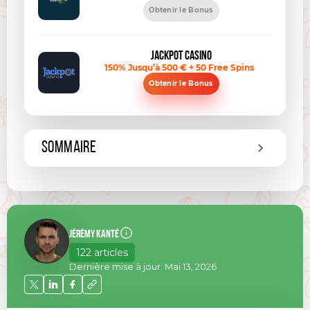
Obtenir le Bonus
Jackpot Casino
150% Jusqu’à 500 € + 50 Free Spins
Obtenir le Bonus
SOMMAIRE
Jérémy Kanté
Jérémy Kanté
Expert des casinos
122 articles
Dernière mise à jour:
Mai 13, 2026
Jérémy Kanté est un rédacteur en
chef et expert des casinos qui a
passé les 3 dernières années à tester
les casinos en ligne en France.