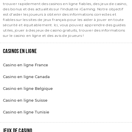
trouver rapidement des casinos en ligne fiables, des jeux de casino,
des bonus et des actualités sur l'industrie iGaming. Notre objectif
est d'aider les joueurs à obtenir des informations correctes et
fiables sur les sites de jeux français pour les aider à jouer en toute
sécurité et équitablement. Ici, vous pouvez apprendre des guides
utiles, jouer à des jeux de casino gratuits, trouver des informations
sur le casino en ligne et des avis de joueurs !
Casinos en Ligne
Casino en ligne France
Casino en ligne Canada
Casino en ligne Belgique
Casino en ligne Suisse
Casino en ligne Tunisie
Jeux de Casino