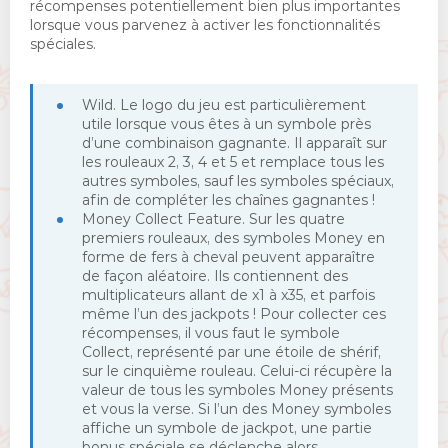
récompenses potentiellement bien plus importantes
lorsque vous parvenez à activer les fonctionnalités
spéciales.
Wild. Le logo du jeu est particulièrement
utile lorsque vous êtes à un symbole près
d’une combinaison gagnante. Il apparaît sur
les rouleaux 2, 3, 4 et 5 et remplace tous les
autres symboles, sauf les symboles spéciaux,
afin de compléter les chaînes gagnantes !
Money Collect Feature. Sur les quatre
premiers rouleaux, des symboles Money en
forme de fers à cheval peuvent apparaître
de façon aléatoire. Ils contiennent des
multiplicateurs allant de x1 à x35, et parfois
même l’un des jackpots ! Pour collecter ces
récompenses, il vous faut le symbole
Collect, représenté par une étoile de shérif,
sur le cinquième rouleau. Celui-ci récupère la
valeur de tous les symboles Money présents
et vous la verse. Si l’un des Money symboles
affiche un symbole de jackpot, une partie
bonus spéciale se déclenche alors.