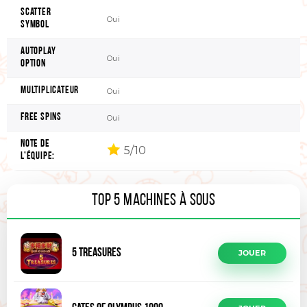
Scatter
Oui
Symbol
Autoplay
Oui
Option
Multiplicateur
Oui
Free Spins
Oui
Note de
5/10
l’équipe:
TOP 5 MACHINES À SOUS
5 Treasures
JOUER