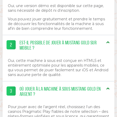
Oui, une version démo est disponible sur cette page,
sans nécessité de dépôt ni d’inscription.
Vous pouvez jouer gratuitement et prendre le temps
de découvrir les fonctionnalités de la machine à sous
afin de bien comprendre leur fonctionnement.
EST-IL POSSIBLE DE JOUER À MUSTANG GOLD SUR
2
MOBILE ?
Oui, cette machine à sous est conçue en HTML5 et
entièrement optimisée pour les appareils mobiles, ce
qui vous permet de jouer facilement sur iOS et Android
sans aucune perte de qualité.
OÙ JOUER À LA MACHINE À SOUS MUSTANG GOLD EN
3
ARGENT ?
Pour jouer avec de l’argent réel, choisissez l’un des
casinos Pragmatic Play fiables de notre sélection – des
plates-formes vérifiées et sous licence, qui garantissent