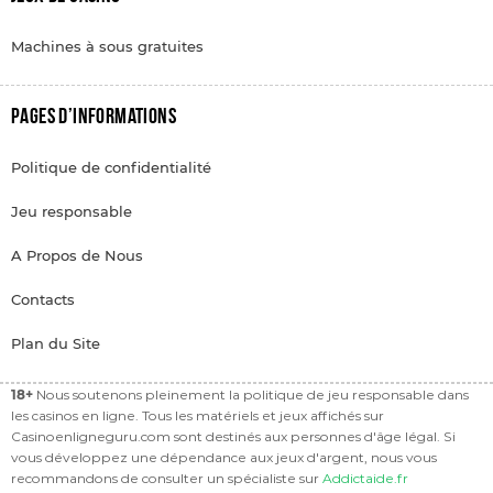
Machines à sous gratuites
Pages d’informations
Politique de confidentialité
Jeu responsable
A Propos de Nous
Contacts
Plan du Site
18+
Nous soutenons pleinement la politique de jeu responsable dans
les casinos en ligne. Tous les matériels et jeux affichés sur
Casinoenligneguru.com sont destinés aux personnes d'âge légal. Si
vous développez une dépendance aux jeux d'argent, nous vous
recommandons de consulter un spécialiste sur
Addictaide.fr