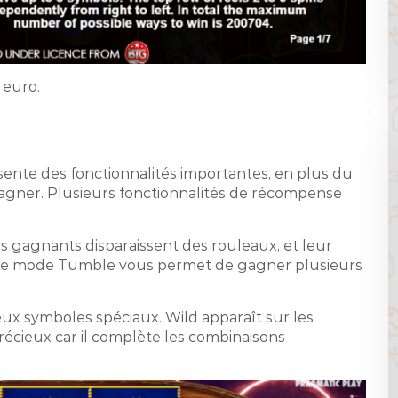
 euro.
nte des fonctionnalités importantes, en plus du
gner. Plusieurs fonctionnalités de récompense
s gagnants disparaissent des rouleaux, et leur
s. Le mode Tumble vous permet de gagner plusieurs
x symboles spéciaux. Wild apparaît sur les
précieux car il complète les combinaisons
.