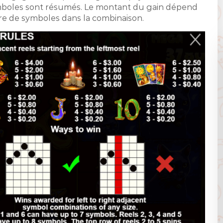
ymboles sont résumés. Le montant du gain dépend
re de symboles dans la combinaison.