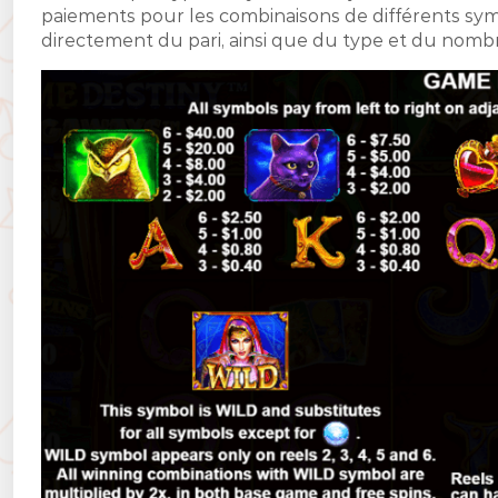
paiements pour les combinaisons de différents s
directement du pari, ainsi que du type et du nomb