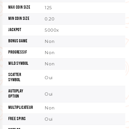
125
Max Coin Size
0.20
Min Coin Size
5000x
Jackpot
Non
Bonus Game
Non
Progressif
Non
Wild Symbol
Scatter
Oui
Symbol
Autoplay
Oui
Option
Non
Multiplicateur
Oui
Free Spins