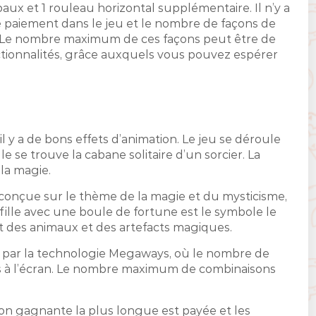
aux et 1 rouleau horizontal supplémentaire. Il n’y a
e paiement dans le jeu et le nombre de façons de
 Le nombre maximum de ces façons peut être de
ctionnalités, grâce auxquels vous pouvez espérer
l y a de bons effets d’animation. Le jeu se déroule
 se trouve la cabane solitaire d’un sorcier. La
la magie.
onçue sur le thème de la magie et du mysticisme,
fille avec une boule de fortune est le symbole le
nt des animaux et des artefacts magiques.
 par la technologie Megaways, où le nombre de
à l’écran. Le nombre maximum de combinaisons
on gagnante la plus longue est payée et les