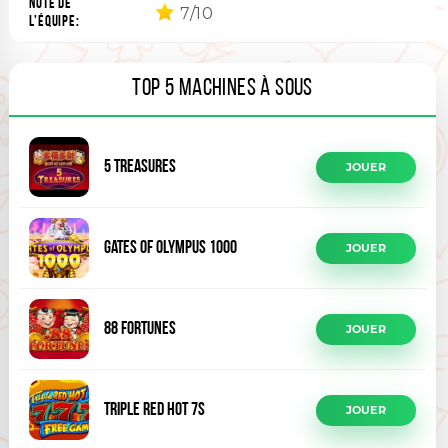
Note de
7/10
l’équipe:
TOP 5 MACHINES À SOUS
5 Treasures
JOUER
Gates of Olympus 1000
JOUER
88 Fortunes
JOUER
Triple Red Hot 7s
JOUER