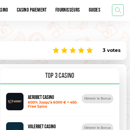
ASINO
CASINO PAIEMENT
FOURNISSEURS
GUIDES
3
votes
TOP 3 CASINO
Aerobet Casino
Obtenir le Bonus
600% Jusqu'à 6000 € + 450
Free Spins
Volerbet Casino
Obtenir le Bonus