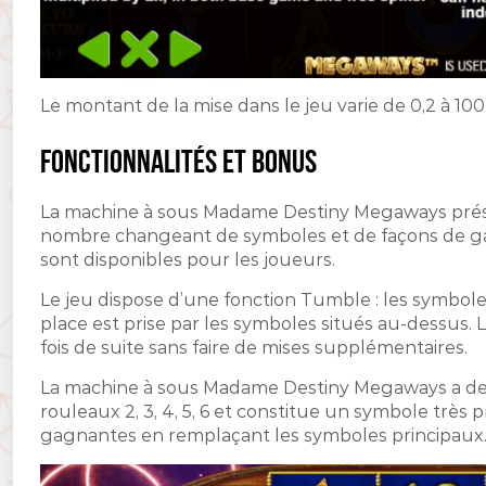
Le montant de la mise dans le jeu varie de 0,2 à 100
FONCTIONNALITÉS ET BONUS
La machine à sous Madame Destiny Megaways prése
nombre changeant de symboles et de façons de ga
sont disponibles pour les joueurs.
Le jeu dispose d’une fonction Tumble : les symbole
place est prise par les symboles situés au-dessu
fois de suite sans faire de mises supplémentaires.
La machine à sous Madame Destiny Megaways a deu
rouleaux 2, 3, 4, 5, 6 et constitue un symbole très 
gagnantes en remplaçant les symboles principaux