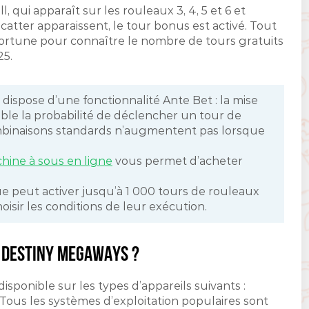
 qui apparaît sur les rouleaux 3, 4, 5 et 6 et
Scatter apparaissent, le tour bonus est activé. Tout
 Fortune pour connaître le nombre de tours gratuits
25.
ispose d’une fonctionnalité Ante Bet : la mise
le la probabilité de déclencher un tour de
binaisons standards n’augmentent pas lorsque
hine à sous en ligne
vous permet d’acheter
ue peut activer jusqu’à 1 000 tours de rouleaux
oisir les conditions de leur exécution.
 DESTINY MEGAWAYS ?
ponible sur les types d’appareils suivants :
 Tous les systèmes d’exploitation populaires sont