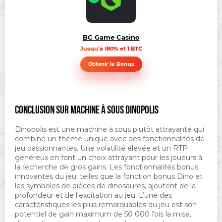
BC Game Casino
Jusqu'à 180% et 1 BTC
Obtenir le Bonus
CONCLUSION SUR MACHINE À SOUS DINOPOLIS
Dinopolis est une machine à sous plutôt attrayante qui
combine un thème unique avec des fonctionnalités de
jeu passionnantes. Une volatilité élevée et un RTP
généreux en font un choix attrayant pour les joueurs à
la recherche de gros gains. Les fonctionnalités bonus
innovantes du jeu, telles que la fonction bonus Dino et
les symboles de pièces de dinosaures, ajoutent de la
profondeur et de l’excitation au jeu. L’une des
caractéristiques les plus remarquables du jeu est son
potentiel de gain maximum de 50 000 fois la mise,