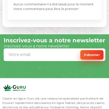
Aucun commentaire n'a été laissé pour le moment.
Votre commentaire peut être le premier!
Inscrivez-vous a notre newsletter
Inscrivez-vous a notre newsletter
Casino en ligne Guru est une ressource spécialisée permettant de
trouver rapidement des casinos en ligne fiables, des jeux de casino,
des bonus et des actualités sur l'industrie iGaming. Notre objectif