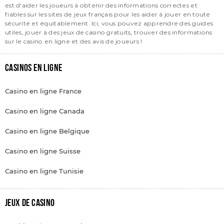
est d'aider les joueurs à obtenir des informations correctes et
fiables sur les sites de jeux français pour les aider à jouer en toute
sécurité et équitablement. Ici, vous pouvez apprendre des guides
utiles, jouer à des jeux de casino gratuits, trouver des informations
sur le casino en ligne et des avis de joueurs !
Casinos en Ligne
Casino en ligne France
Casino en ligne Canada
Casino en ligne Belgique
Casino en ligne Suisse
Casino en ligne Tunisie
Jeux de Casino