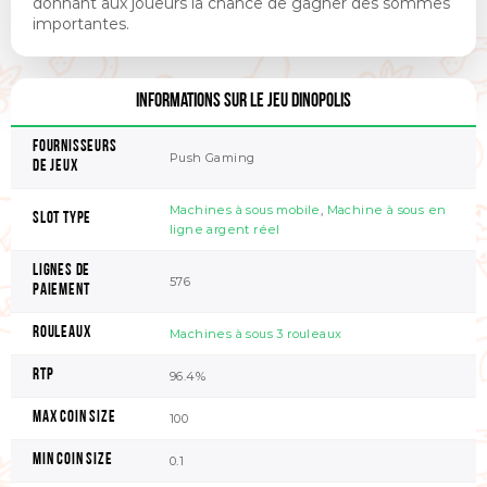
donnant aux joueurs la chance de gagner des sommes
importantes.
Informations sur le jeu Dinopolis
Fournisseurs
Push Gaming
de jeux
Machines à sous mobile
,
Machine à sous en
Slot Type
ligne argent réel
Lignes de
576
Paiement
Rouleaux
Machines à sous 3 rouleaux
RTP
96.4%
Max Coin Size
100
Min Coin Size
0.1