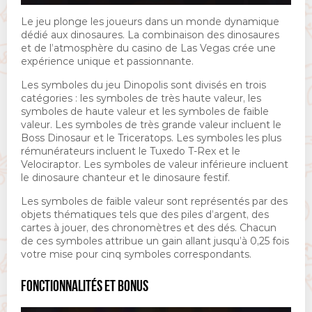
Le jeu plonge les joueurs dans un monde dynamique
dédié aux dinosaures. La combinaison des dinosaures
et de l’atmosphère du casino de Las Vegas crée une
expérience unique et passionnante.
Les symboles du jeu Dinopolis sont divisés en trois
catégories : les symboles de très haute valeur, les
symboles de haute valeur et les symboles de faible
valeur. Les symboles de très grande valeur incluent le
Boss Dinosaur et le Triceratops. Les symboles les plus
rémunérateurs incluent le Tuxedo T-Rex et le
Velociraptor. Les symboles de valeur inférieure incluent
le dinosaure chanteur et le dinosaure festif.
Les symboles de faible valeur sont représentés par des
objets thématiques tels que des piles d’argent, des
cartes à jouer, des chronomètres et des dés. Chacun
de ces symboles attribue un gain allant jusqu’à 0,25 fois
votre mise pour cinq symboles correspondants.
FONCTIONNALITÉS ET BONUS