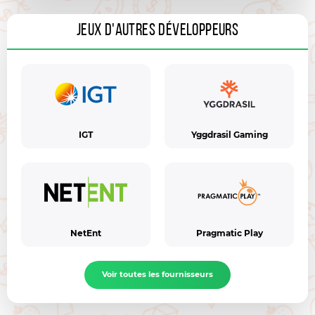
JEUX D'AUTRES DÉVELOPPEURS
IGT
Yggdrasil Gaming
NetEnt
Pragmatic Play
Voir toutes les fournisseurs