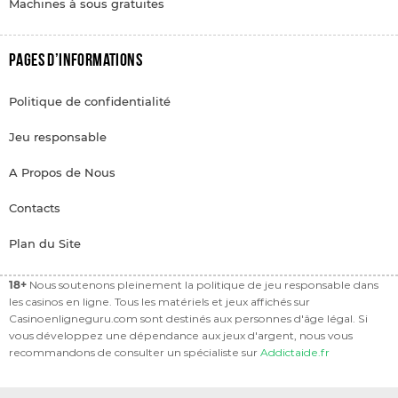
Machines à sous gratuites
Pages d’informations
Politique de confidentialité
Jeu responsable
A Propos de Nous
Contacts
Plan du Site
18+
Nous soutenons pleinement la politique de jeu responsable dans
les casinos en ligne. Tous les matériels et jeux affichés sur
Casinoenligneguru.com sont destinés aux personnes d'âge légal. Si
vous développez une dépendance aux jeux d'argent, nous vous
recommandons de consulter un spécialiste sur
Addictaide.fr