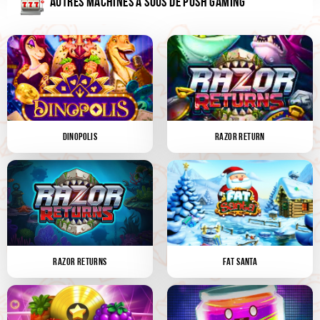
AUTRES MACHINES À SOUS DE PUSH GAMING
DINOPOLIS
RAZOR RETURN
RAZOR RETURNS
FAT SANTA