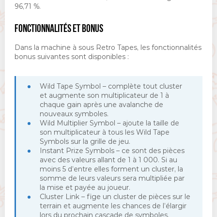
96,71 %.
FONCTIONNALITÉS ET BONUS
Dans la machine à sous Retro Tapes, les fonctionnalités
bonus suivantes sont disponibles :
Wild Tape Symbol – complète tout cluster
et augmente son multiplicateur de 1 à
chaque gain après une avalanche de
nouveaux symboles.
Wild Multiplier Symbol – ajoute la taille de
son multiplicateur à tous les Wild Tape
Symbols sur la grille de jeu.
Instant Prize Symbols – ce sont des pièces
avec des valeurs allant de 1 à 1 000. Si au
moins 5 d’entre elles forment un cluster, la
somme de leurs valeurs sera multipliée par
la mise et payée au joueur.
Cluster Link – fige un cluster de pièces sur le
terrain et augmente les chances de l’élargir
lors du prochain cascade de symboles.