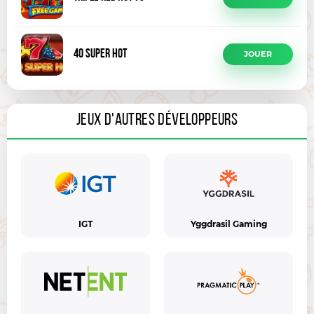
40 Super Hot
JOUER
JEUX D'AUTRES DÉVELOPPEURS
IGT
Yggdrasil Gaming