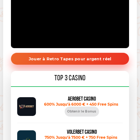
Jouer à Retro Tapes pour argent réel
TOP 3 CASINO
Aerobet Casino
600% Jusqu'à 6000 € + 450 Free Spins
Obtenir le Bonus
Volerbet Casino
750% Jusqu'à 7500 € + 750 Free Spins