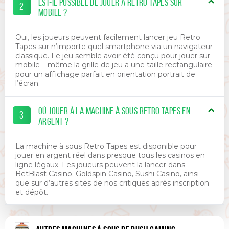
EST-IL POSSIBLE DE JOUER À RETRO TAPES SUR
2
MOBILE ?
Oui, les joueurs peuvent facilement lancer jeu Retro
Tapes sur n’importe quel smartphone via un navigateur
classique. Le jeu semble avoir été conçu pour jouer sur
mobile – même la grille de jeu a une taille rectangulaire
pour un affichage parfait en orientation portrait de
l’écran.
OÙ JOUER À LA MACHINE À SOUS RETRO TAPES EN
3
ARGENT ?
La machine à sous Retro Tapes est disponible pour
jouer en argent réel dans presque tous les casinos en
ligne légaux. Les joueurs peuvent la lancer dans
BetBlast Casino, Goldspin Casino, Sushi Casino, ainsi
que sur d’autres sites de nos critiques après inscription
et dépôt.