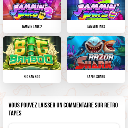
JAMMIN JARS 2
JAMMIN JARS
BIG BAMBOO
RAZOR SHARK
VOUS POUVEZ LAISSER UN COMMENTAIRE SUR RETRO
TAPES