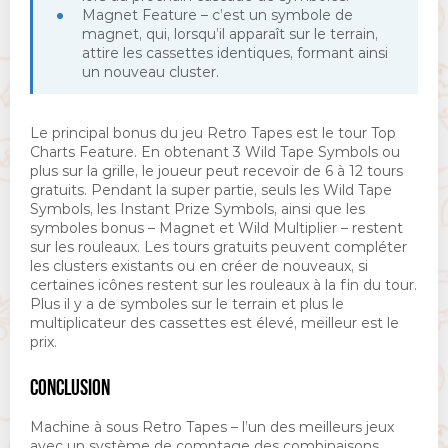
Magnet Feature – c’est un symbole de
magnet, qui, lorsqu’il apparaît sur le terrain,
attire les cassettes identiques, formant ainsi
un nouveau cluster.
Le principal bonus du jeu Retro Tapes est le tour Top
Charts Feature. En obtenant 3 Wild Tape Symbols ou
plus sur la grille, le joueur peut recevoir de 6 à 12 tours
gratuits. Pendant la super partie, seuls les Wild Tape
Symbols, les Instant Prize Symbols, ainsi que les
symboles bonus – Magnet et Wild Multiplier – restent
sur les rouleaux. Les tours gratuits peuvent compléter
les clusters existants ou en créer de nouveaux, si
certaines icônes restent sur les rouleaux à la fin du tour.
Plus il y a de symboles sur le terrain et plus le
multiplicateur des cassettes est élevé, meilleur est le
prix.
CONCLUSION
Machine à sous Retro Tapes – l’un des meilleurs jeux
avec un système de comptage des combinaisons