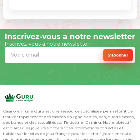
Inscrivez-vous a notre newsletter
Inscrivez-vous a notre newsletter
Casino en ligne Guru est une ressource spécialisée permettant de
trouver rapidement des casinos en ligne fiables, des jeux de casino,
des bonus et des actualités sur l'industrie iGaming. Notre objectif
est d'aider les joueurs à obtenir des informations correctes et
fiables sur les sites de jeux français pour les aider à jouer en toute
sécurité et équitablement. Ici, vous pouvez apprendre des guides