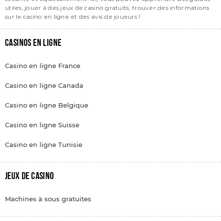
utiles, jouer à des jeux de casino gratuits, trouver des informations
sur le casino en ligne et des avis de joueurs !
Casinos en Ligne
Casino en ligne France
Casino en ligne Canada
Casino en ligne Belgique
Casino en ligne Suisse
Casino en ligne Tunisie
Jeux de Casino
Machines à sous gratuites