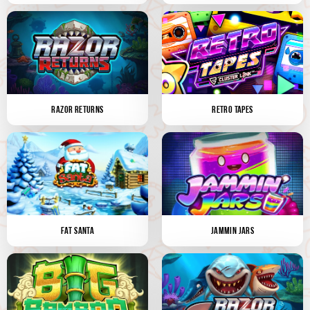
RAZOR RETURNS
RETRO TAPES
FAT SANTA
JAMMIN JARS