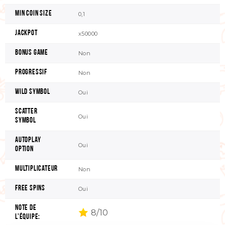
Min Coin Size
0,1
Jackpot
x50000
Bonus Game
Non
Progressif
Non
Wild Symbol
Oui
Scatter
Oui
Symbol
Autoplay
Oui
Option
Multiplicateur
Non
Free Spins
Oui
Note de
8/10
l’équipe: