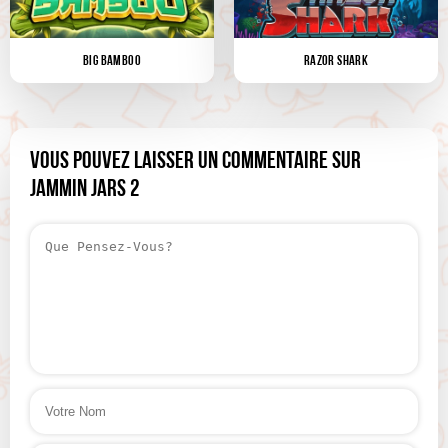
BIG BAMBOO
RAZOR SHARK
VOUS POUVEZ LAISSER UN COMMENTAIRE SUR
JAMMIN JARS 2