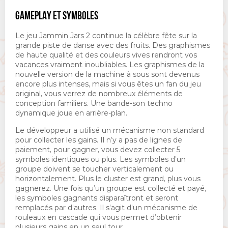
GAMEPLAY ET SYMBOLES
Le jeu Jammin Jars 2 continue la célèbre fête sur la
grande piste de danse avec des fruits. Des graphismes
de haute qualité et des couleurs vives rendront vos
vacances vraiment inoubliables. Les graphismes de la
nouvelle version de la machine à sous sont devenus
encore plus intenses, mais si vous êtes un fan du jeu
original, vous verrez de nombreux éléments de
conception familiers. Une bande-son techno
dynamique joue en arrière-plan.
Le développeur a utilisé un mécanisme non standard
pour collecter les gains. Il n’y a pas de lignes de
paiement, pour gagner, vous devez collecter 5
symboles identiques ou plus. Les symboles d’un
groupe doivent se toucher verticalement ou
horizontalement. Plus le cluster est grand, plus vous
gagnerez. Une fois qu’un groupe est collecté et payé,
les symboles gagnants disparaîtront et seront
remplacés par d’autres. Il s’agit d’un mécanisme de
rouleaux en cascade qui vous permet d’obtenir
plusieurs gains en un seul tour.