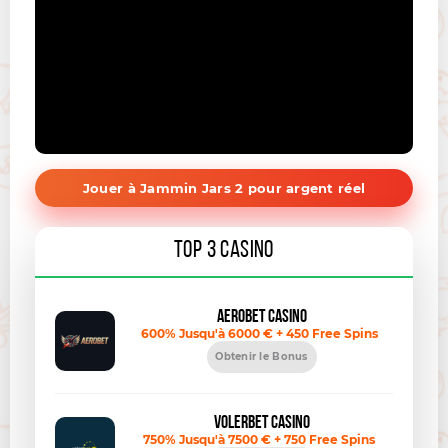
Jouer à Jammin Jars 2 pour argent réel
TOP 3 CASINO
Aerobet Casino
600% Jusqu'à 6000 € + 450 Free Spins
Obtenir le Bonus
Volerbet Casino
750% Jusqu'à 7500 € + 750 Free Spins