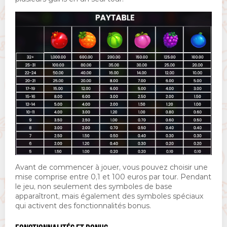
Avant de commencer à jouer, vous pouvez choisir une
mise comprise entre 0,1 et 100 euros par tour. Pendant
le jeu, non seulement des symboles de base
apparaîtront, mais également des symboles spéciaux
qui activent des fonctionnalités bonus.