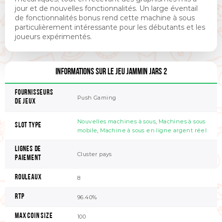
jour et de nouvelles fonctionnalités. Un large éventail
de fonctionnalités bonus rend cette machine à sous
particulièrement intéressante pour les débutants et les
joueurs expérimentés.
Informations sur le jeu Jammin Jars 2
Fournisseurs
Push Gaming
de jeux
Nouvelles machines à sous
,
Machines à sous
Slot Type
mobile
,
Machine à sous en ligne argent réel
Lignes de
Cluster pays
Paiement
Rouleaux
8
RTP
96.40%
Max Coin Size
100