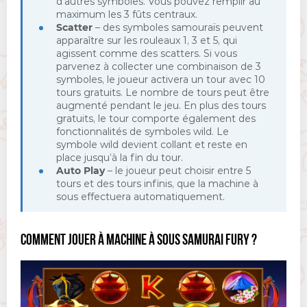
d’autres symboles. Vous pouvez remplir au
maximum les 3 fûts centraux.
Scatter
– des symboles samouraïs peuvent
apparaître sur les rouleaux 1, 3 et 5, qui
agissent comme des scatters. Si vous
parvenez à collecter une combinaison de 3
symboles, le joueur activera un tour avec 10
tours gratuits. Le nombre de tours peut être
augmenté pendant le jeu. En plus des tours
gratuits, le tour comporte également des
fonctionnalités de symboles wild. Le
symbole wild devient collant et reste en
place jusqu’à la fin du tour.
Auto Play
– le joueur peut choisir entre 5
tours et des tours infinis, que la machine à
sous effectuera automatiquement.
COMMENT JOUER À MACHINE À SOUS SAMURAI FURY ?