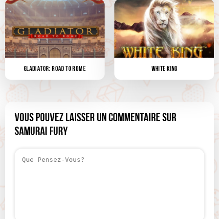
GLADIATOR: ROAD TO ROME
WHITE KING
VOUS POUVEZ LAISSER UN COMMENTAIRE SUR
SAMURAI FURY