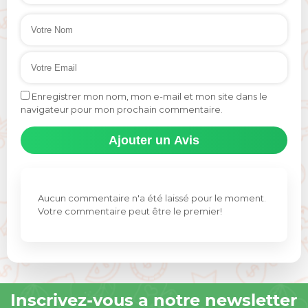
Enregistrer mon nom, mon e-mail et mon site dans le
navigateur pour mon prochain commentaire.
Aucun commentaire n'a été laissé pour le moment.
Votre commentaire peut être le premier!
Inscrivez-vous a notre newsletter