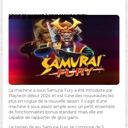
REVUE DE MACHINE À SOUS SAMURAI FURY
La machine à sous Samurai Fury a été introduite par
Playtech début 2024 et est l’une des nouveautés les
plus en vogue de la nouvelle saison. Il s’agit d’une
machine à sous assez simple avec un petit ensemble
de fonctionnalités bonus standard, mais elle est
capable de rapporter de gros gains.
Le terrain de jeu Samurai Fury se compose de 5