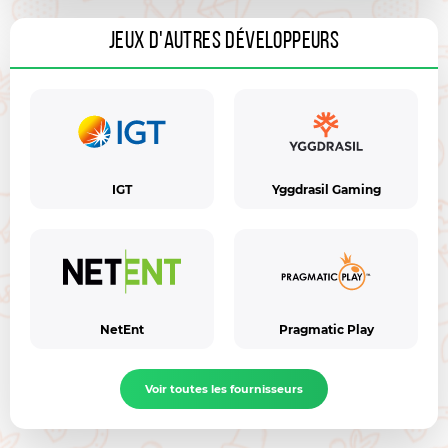
JEUX D'AUTRES DÉVELOPPEURS
IGT
Yggdrasil Gaming
NetEnt
Pragmatic Play
Voir toutes les fournisseurs