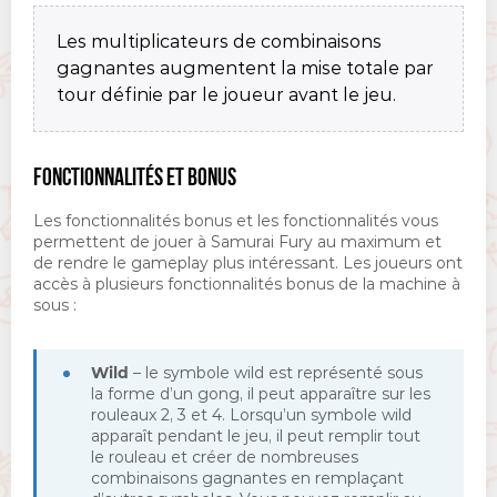
Les multiplicateurs de combinaisons
gagnantes augmentent la mise totale par
tour définie par le joueur avant le jeu.
FONCTIONNALITÉS ET BONUS
Les fonctionnalités bonus et les fonctionnalités vous
permettent de jouer à Samurai Fury au maximum et
de rendre le gameplay plus intéressant. Les joueurs ont
accès à plusieurs fonctionnalités bonus de la machine à
sous :
Wild
– le symbole wild est représenté sous
la forme d’un gong, il peut apparaître sur les
rouleaux 2, 3 et 4. Lorsqu’un symbole wild
apparaît pendant le jeu, il peut remplir tout
le rouleau et créer de nombreuses
combinaisons gagnantes en remplaçant