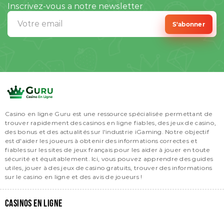
Inscrivez-vous a notre newsletter
Casino en ligne Guru est une ressource spécialisée permettant de
trouver rapidement des casinos en ligne fiables, des jeux de casino,
des bonus et des actualités sur l'industrie iGaming. Notre objectif
est d'aider les joueurs à obtenir des informations correctes et
fiables sur les sites de jeux français pour les aider à jouer en toute
sécurité et équitablement. Ici, vous pouvez apprendre des guides
utiles, jouer à des jeux de casino gratuits, trouver des informations
sur le casino en ligne et des avis de joueurs !
Casinos en Ligne