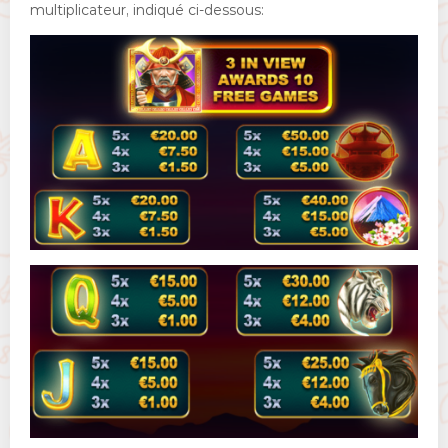
multiplicateur, indiqué ci-dessous: