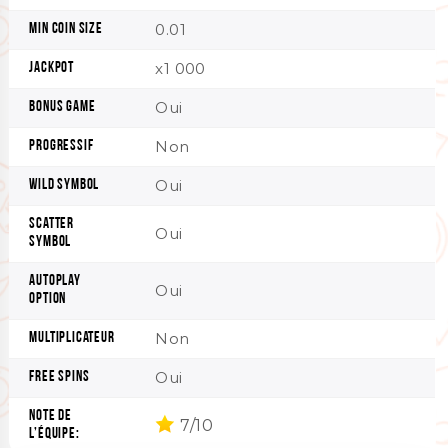
0.01
Min Coin Size
x1 000
Jackpot
Oui
Bonus Game
Non
Progressif
Oui
Wild Symbol
Scatter
Oui
Symbol
Autoplay
Oui
Option
Non
Multiplicateur
Oui
Free Spins
Note de
7/10
l’équipe: