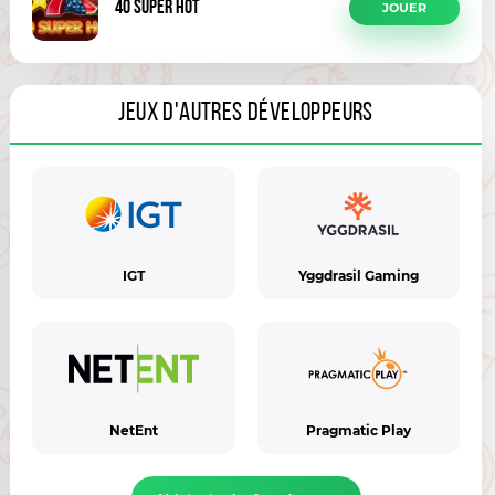
40 Super Hot
JOUER
JEUX D'AUTRES DÉVELOPPEURS
IGT
Yggdrasil Gaming
NetEnt
Pragmatic Play