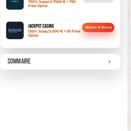
750% Jusqu'à 7500 € + 750
Free Spins
Jackpot Casino
Obtenir le Bonus
150% Jusqu’à 500 € + 50 Free
Spins
SOMMAIRE