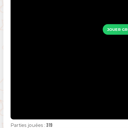
JOUER GR
Parties jouées :
319