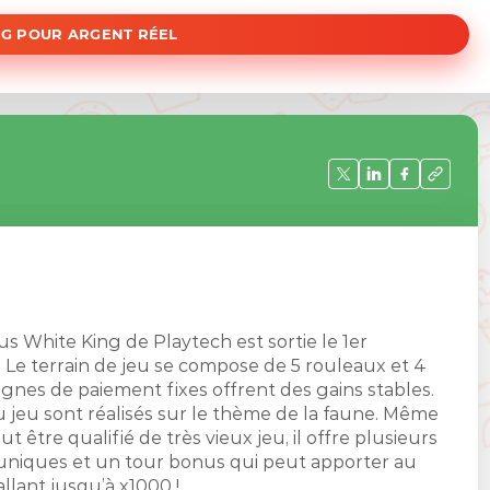
NG POUR ARGENT RÉEL
s à
prêt à
s White King de Playtech est sortie le 1er
Le terrain de jeu se compose de 5 rouleaux et 4
ignes de paiement fixes offrent des gains stables.
 jeu sont réalisés sur le thème de la faune. Même
t être qualifié de très vieux jeu, il offre plusieurs
 uniques et un tour bonus qui peut apporter au
llant jusqu’à x1000 !