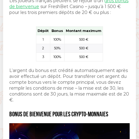
Les joueurs français peuvent se réjouir d’un
gros bonus
de bienvenue
sur FreshBet Casino – jusqu’à 1 500 €
pour les trois premiers dépôts de 20 € ou plus :
Dépôt
Bonus
Montant maximum
1
100%
500 €
2
50%
500 €
3
100%
500 €
L’argent du bonus est crédité automatiquement après
avoir effectué un dépôt. Pour transférer cet argent du
compte bonus vers le compte principal, vous devez
remplir les conditions de mise – la mise est de 30, les
conditions sont de 30 jours, la mise maximale est de 20
€.
BONUS DE BIENVENUE POUR LES CRYPTO-MONNAIES