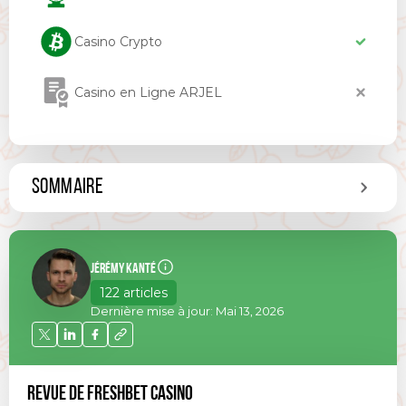
Casino Crypto
Casino en Ligne ARJEL
SOMMAIRE
Jérémy Kanté
Jérémy Kanté
Expert des casinos
122 articles
Dernière mise à jour:
Mai 13, 2026
Jérémy Kanté est un rédacteur en
chef et expert des casinos qui a
passé les 3 dernières années à tester
les casinos en ligne en France.
REVUE DE FRESHBET CASINO