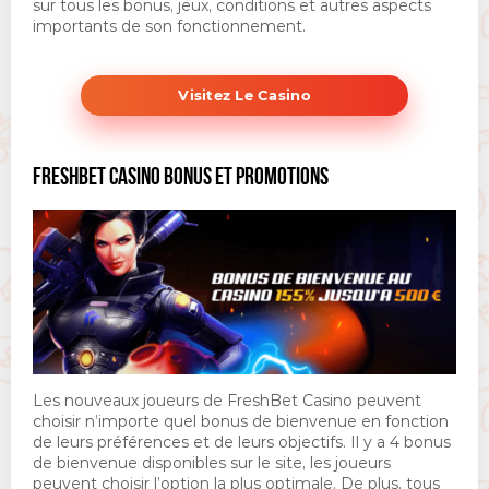
sur tous les bonus, jeux, conditions et autres aspects
importants de son fonctionnement.
Visitez Le Casino
FRESHBET CASINO BONUS ET PROMOTIONS
Les nouveaux joueurs de FreshBet Casino peuvent
choisir n’importe quel bonus de bienvenue en fonction
de leurs préférences et de leurs objectifs. Il y a 4 bonus
de bienvenue disponibles sur le site, les joueurs
peuvent choisir l’option la plus optimale. De plus, tous