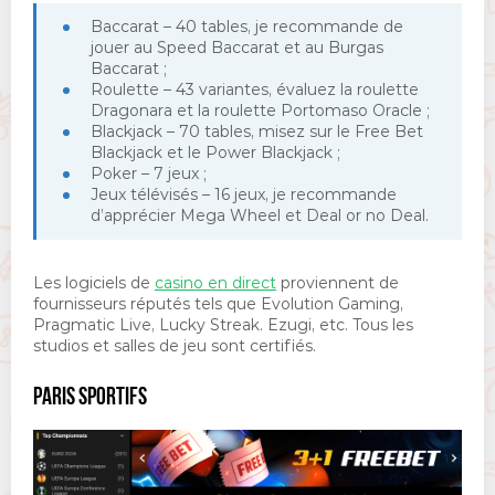
Baccarat – 40 tables, je recommande de
jouer au Speed Baccarat et au Burgas
Baccarat ;
Roulette – 43 variantes, évaluez la roulette
Dragonara et la roulette Portomaso Oracle ;
Blackjack – 70 tables, misez sur le Free Bet
Blackjack et le Power Blackjack ;
Poker – 7 jeux ;
Jeux télévisés – 16 jeux, je recommande
d’apprécier Mega Wheel et Deal or no Deal.
Les logiciels de
casino en direct
proviennent de
fournisseurs réputés tels que Evolution Gaming,
Pragmatic Live, Lucky Streak. Ezugi, etc. Tous les
studios et salles de jeu sont certifiés.
PARIS SPORTIFS