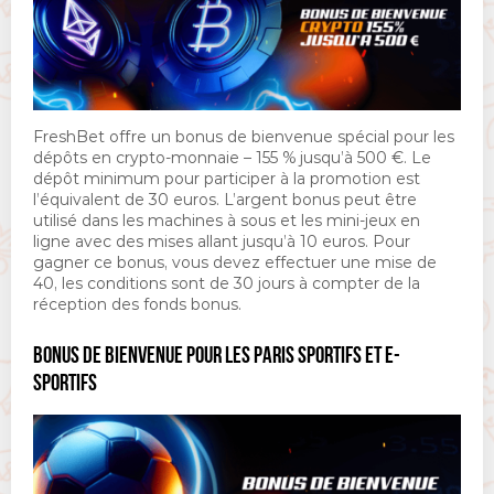
FreshBet offre un bonus de bienvenue spécial pour les
dépôts en crypto-monnaie – 155 % jusqu’à 500 €. Le
dépôt minimum pour participer à la promotion est
l’équivalent de 30 euros. L’argent bonus peut être
utilisé dans les machines à sous et les mini-jeux en
ligne avec des mises allant jusqu’à 10 euros. Pour
gagner ce bonus, vous devez effectuer une mise de
40, les conditions sont de 30 jours à compter de la
réception des fonds bonus.
BONUS DE BIENVENUE POUR LES PARIS SPORTIFS ET E-
SPORTIFS