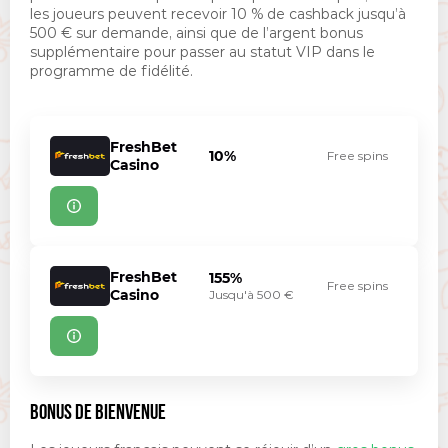
les joueurs peuvent recevoir 10 % de cashback jusqu’à
500 € sur demande, ainsi que de l’argent bonus
supplémentaire pour passer au statut VIP dans le
programme de fidélité.
FreshBet
10%
Free spins
Casino
FreshBet
155%
Free spins
Casino
Jusqu'à 500 €
BONUS DE BIENVENUE