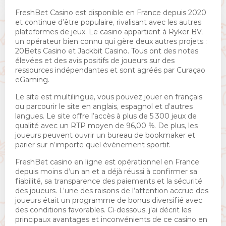
FreshBet Casino est disponible en France depuis 2020
et continue d’être populaire, rivalisant avec les autres
plateformes de jeux. Le casino appartient à Ryker BV,
un opérateur bien connu qui gère deux autres projets :
20Bets Casino et Jackbit Casino. Tous ont des notes
élevées et des avis positifs de joueurs sur des
ressources indépendantes et sont agréés par Curaçao
eGaming.
Le site est multilingue, vous pouvez jouer en français
ou parcourir le site en anglais, espagnol et d’autres
langues. Le site offre l’accès à plus de 5 300 jeux de
qualité avec un RTP moyen de 96,00 %. De plus, les
joueurs peuvent ouvrir un bureau de bookmaker et
parier sur n’importe quel événement sportif.
FreshBet casino en ligne est opérationnel en France
depuis moins d’un an et a déjà réussi à confirmer sa
fiabilité, sa transparence des paiements et la sécurité
des joueurs. L’une des raisons de l’attention accrue des
joueurs était un programme de bonus diversifié avec
des conditions favorables. Ci-dessous, j’ai décrit les
principaux avantages et inconvénients de ce casino en