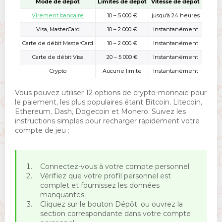
Mode de dépôt
Limites de dépôt
Vitesse de dépôt
Virement bancaire
10 – 5 000 €
jusqu’à 24 heures
Visa, MasterCard
10 – 2 000 €
Instantanément
Carte de débit MasterCard
10 – 2 000 €
Instantanément
Carte de débit Visa
20 – 5 000 €
Instantanément
Crypto
Aucune limite
Instantanément
Vous pouvez utiliser 12 options de crypto-monnaie pour
le paiement, les plus populaires étant Bitcoin, Litecoin,
Ethereum, Dash, Dogecoin et Monero. Suivez les
instructions simples pour recharger rapidement votre
compte de jeu :
Connectez-vous à votre compte personnel ;
Vérifiez que votre profil personnel est
complet et fournissez les données
manquantes ;
Cliquez sur le bouton Dépôt, ou ouvrez la
section correspondante dans votre compte