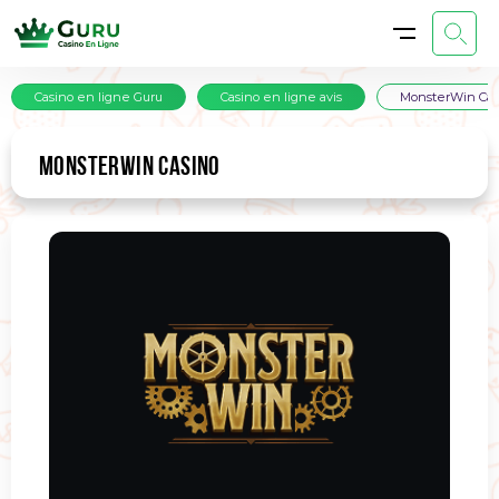
50% Jusqu’à 700 € + 50 FS Reload
Jusqu’à 25% Cashback de MonsterWin
Jusqu’à 50 Free Spins de MonsterWin
Jusqu’à 15% Cashback de MonsterWin
Bonus de MonsterWin Casino
Afghanistan, Armenia, Belarus, Bulgaria, China,
Casino
Casino
Casino
Cyprus, Denmark, Estonia, Georgia, Iran, Iraq,
Vous avez déjà voté sur cette page
Israel, Lithuania, Malta, Moldova, Romania,
Casino en ligne Guru
Casino en ligne avis
MonsterWin Cas
18+. Valable pour le premier dépôt du week-end, 50
18+. Le cashback est de 25 % du montant de la
18+. Les 50 tours bonus selon cette promotion est
Russia, North Korea, Sweden, Ukraine, United
18+. Disponible pour niveaux seulement VIP.
tours gratuits sont offerts après le dépôt. Les miser
perte et peut atteindre 200 € attribué à tous les
de minimum 20 EU tours gratuits uniquement sur
States, Cote d'ivoire, Curaçao
(quarante) fois. Pour remplir les exigences de
niveaux VIP.
certains jeux.
MONSTERWIN CASINO
roulement et obtenir les gains des Free Spins libérés
dans le solde réel.
Des conditions s'appliquent
Des conditions s'appliquent
Des conditions s'appliquent
Wager:
1x
Des conditions s'appliquent
Type de Bonus:
Cashback Bonus
Wager:
Wager:
40x
-
Dépôt minimum:
-
Type de Bonus:
Type de Bonus:
Cashback Bonus
Tours Gratuits
Code Promo:
Aucun code requis
Wager:
40x
Dépôt minimum:
Dépôt minimum:
20 €
-
Jeux:
-
Type de Bonus:
Tours Gratuits
Code Promo:
Code Promo:
Aucun code requis
Aucun code requis
Dépôt minimum:
50 €
Jeux:
Jeux:
-
-
Code Promo:
Aucun code requis
OBTENIR LE BONUS
Jeux:
-
OBTENIR LE BONUS
OBTENIR LE BONUS
OBTENIR LE BONUS