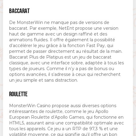
BACCARAT
De MonsterWin ne manque pas de versions de
baccarat. Par exemple, NetEnt propose une version
haut de gamme avec un design raffiné et des
animations fluides. Il offre également la possibilité
d’accélérer le jeu grâce à la fonction Fast Pay, qui
permet de passer directement au résultat de la main.
Baccarat Plus de Platipus est un jeu de baccarat
classique, avec une interface sobre, adaptée à tous les
types de joueurs. Comme il n’y a pas de bonus ou
options avancées, il s’adresse à ceux qui recherchent
un jeu simple et sans distraction.
ROULETTE
MonsterWin Casino propose aussi diverses options
intéressantes de roulette, comme le jeu Apollo
European Roulette d’Apollo Games, qui fonctionne en
HTML5, assurant ainsi une compatibilité optimale avec
tous les appareils. Ce jeu a un RTP de 97,3 % et une
volatilité moyenne, ce qui signifie qu’il offre un bon