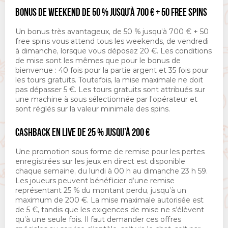
BONUS DE WEEKEND DE 50 % JUSQU’À 700 € + 50 FREE SPINS
Un bonus très avantageux, de 50 % jusqu’à 700 € + 50
free spins vous attend tous les weekends, de vendredi
à dimanche, lorsque vous déposez 20 €. Les conditions
de mise sont les mêmes que pour le bonus de
bienvenue : 40 fois pour la partie argent et 35 fois pour
les tours gratuits. Toutefois, la mise maximale ne doit
pas dépasser 5 €. Les tours gratuits sont attribués sur
une machine à sous sélectionnée par l’opérateur et
sont réglés sur la valeur minimale des spins.
CASHBACK EN LIVE DE 25 % JUSQU’À 200 €
Une promotion sous forme de remise pour les pertes
enregistrées sur les jeux en direct est disponible
chaque semaine, du lundi à 00 h au dimanche 23 h 59.
Les joueurs peuvent bénéficier d’une remise
représentant 25 % du montant perdu, jusqu’à un
maximum de 200 €. La mise maximale autorisée est
de 5 €, tandis que les exigences de mise ne s’élèvent
qu’à une seule fois. Il faut demander ces offres