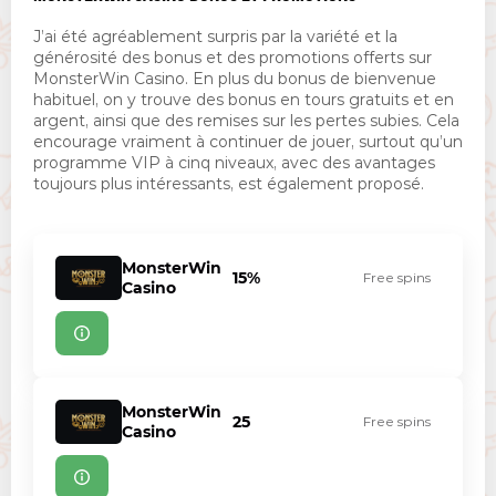
J’ai été agréablement surpris par la variété et la
générosité des bonus et des promotions offerts sur
MonsterWin Casino. En plus du bonus de bienvenue
habituel, on y trouve des bonus en tours gratuits et en
argent, ainsi que des remises sur les pertes subies. Cela
encourage vraiment à continuer de jouer, surtout qu’un
programme VIP à cinq niveaux, avec des avantages
toujours plus intéressants, est également proposé.
MonsterWin
15%
Free spins
Casino
MonsterWin
25
Free spins
Casino