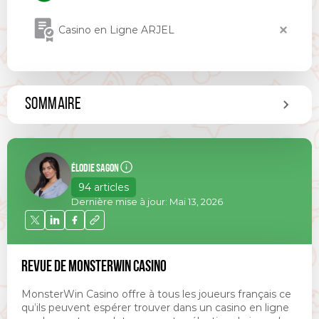
Casino en Ligne ARJEL
SOMMAIRE
Élodie Sagon
Élodie Sagon
Éditeur et auteur
94 articles
Dernière mise à jour:
Mai 13, 2026
Éditeur et auteur avec 6 ans
d'expérience dans le jeu en ligne.
REVUE DE MONSTERWIN CASINO
MonsterWin Casino offre à tous les joueurs français ce
qu’ils peuvent espérer trouver dans un casino en ligne