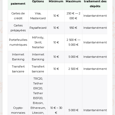
Options
Minimum
Maximum
traitement des
paiement
dépôts
Cartes de
Visa,
250 € — 2
10 €
Instantanément
crédit
Mastercard
000 €
Cartes
Paysafecard
10 €
950 €
Instantanément
prépayées
MiFinity,
Portefeuilles
2 500 € —
Skrill,
10 €
Instantanément
numériques
5 000 €
Neteller
Internet
Internet
10 €
5 000 €
Instantanément
Banking
Banking
Transfert
Transfert
10 €
2 500 €
Instantanément
bancaire
bancaire
TRC20,
Tether
ERC20,
Tether
BEP20,
Bitcoin,
Crypto-
Ethereum,
10 € – 30
5 000 €
Instantanément
monnaies
Litecoin,
€