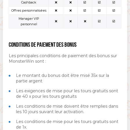
Cashback
❌
❌
☑️
☑️
☑️
Offres personnalisées
❌
❌
☑️
☑️
☑️
Manager VIP
❌
❌
❌
☑️
☑️
personnel
CONDITIONS DE PAIEMENT DES BONUS
Les principales conditions de paiement des bonus sur
MonsterWin sont :
Le montant du bonus doit être misé 35x sur la
partie argent
Les exigences de mise pour les tours gratuits sont
de 40 x pour les tours gratuits
Les conditions de mise doivent être remplies dans
les 10 jours suivant leur activation.
Les conditions de mise pour les tours gratuits sont
de 1x.