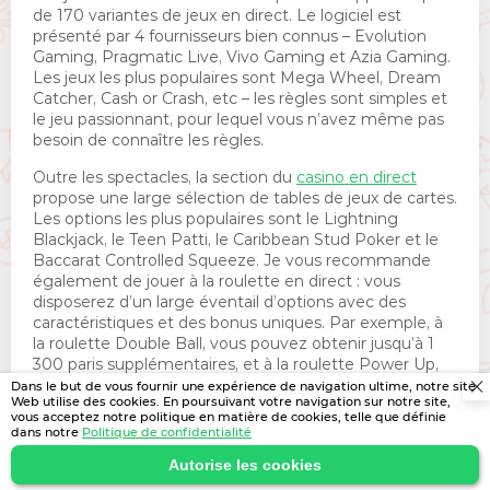
de 170 variantes de jeux en direct. Le logiciel est
présenté par 4 fournisseurs bien connus – Evolution
Gaming, Pragmatic Live, Vivo Gaming et Azia Gaming.
Les jeux les plus populaires sont Mega Wheel, Dream
Catcher, Cash or Crash, etc – les règles sont simples et
le jeu passionnant, pour lequel vous n’avez même pas
besoin de connaître les règles.
Outre les spectacles, la section du
casino en direct
propose une large sélection de tables de jeux de cartes.
Les options les plus populaires sont le Lightning
Blackjack, le Teen Patti, le Caribbean Stud Poker et le
Baccarat Controlled Squeeze. Je vous recommande
également de jouer à la roulette en direct : vous
disposerez d’un large éventail d’options avec des
caractéristiques et des bonus uniques. Par exemple, à
la roulette Double Ball, vous pouvez obtenir jusqu’à 1
300 paris supplémentaires, et à la roulette Power Up,
un multiplicateur peut augmenter tous les gains.
Dans le but de vous fournir une expérience de navigation ultime, notre site
Web utilise des cookies. En poursuivant votre navigation sur notre site,
vous acceptez notre politique en matière de cookies, telle que définie
dans notre
Politique de confidentialité
CASINO SUR MOBILE
Autorise les cookies
Les joueurs peuvent jouer au Simsinos Casino depuis