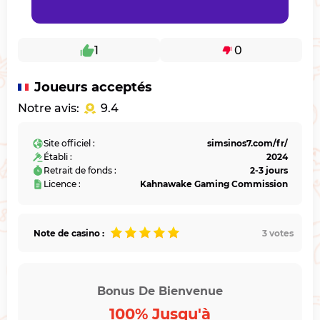
1
0
Joueurs acceptés
Notre avis:
9.4
Site officiel :
simsinos7.com/fr/
Établi :
2024
Retrait de fonds :
2-3 jours
Licence :
Kahnawake Gaming Commission
Note de casino :
3
votes
Bonus De Bienvenue
100% Jusqu'à