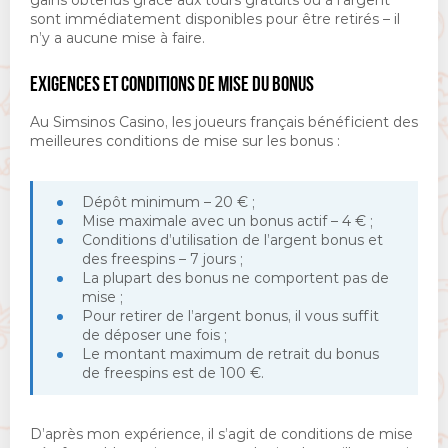
sont immédiatement disponibles pour être retirés – il
n’y a aucune mise à faire.
EXIGENCES ET CONDITIONS DE MISE DU BONUS
Au Simsinos Casino, les joueurs français bénéficient des
meilleures conditions de mise sur les bonus :
Dépôt minimum – 20 € ;
Mise maximale avec un bonus actif – 4 € ;
Conditions d’utilisation de l’argent bonus et
des freespins – 7 jours ;
La plupart des bonus ne comportent pas de
mise ;
Pour retirer de l’argent bonus, il vous suffit
de déposer une fois ;
Le montant maximum de retrait du bonus
de freespins est de 100 €.
D’après mon expérience, il s’agit de conditions de mise