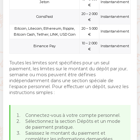
Jeton
Instantanément
€
20 – 2 000
CoinsPaid
Instantanément
€
Bitcoin, Litecoin, Ethereum, Ripple,
20 – 5 000
Instantanément
Bitcoin Cash, Tether, LINK, USD Coin
€
10 – 2 000
Binance Pay
Instantanément
€
Toutes les limites sont spécifiées pour un seul
paiement, les limites sur le montant du dépôt par jour,
semaine ou mois peuvent être définies
indépendamment dans une section spéciale de
l’espace personnel. Pour effectuer un dépôt, suivez les
instructions simples :
Connectez-vous à votre compte personnel.
Sélectionnez la section Dépôts et un mode
de paiement pratique.
Saisissez le montant du paiement et
complétez les informations demandées.