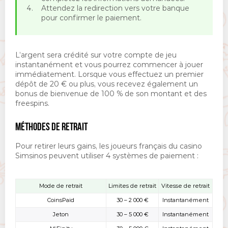
Attendez la redirection vers votre banque
pour confirmer le paiement.
L’argent sera crédité sur votre compte de jeu
instantanément et vous pourrez commencer à jouer
immédiatement. Lorsque vous effectuez un premier
dépôt de 20 € ou plus, vous recevez également un
bonus de bienvenue de 100 % de son montant et des
freespins.
MÉTHODES DE RETRAIT
Pour retirer leurs gains, les joueurs français du casino
Simsinos peuvent utiliser 4 systèmes de paiement :
Mode de retrait
Limites de retrait
Vitesse de retrait
CoinsPaid
30 – 2 000 €
Instantanément
Jeton
30 – 5 000 €
Instantanément