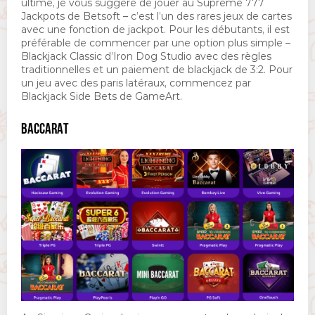
ultime, je vous suggère de jouer au Supreme 777
Jackpots de Betsoft – c’est l’un des rares jeux de cartes
avec une fonction de jackpot. Pour les débutants, il est
préférable de commencer par une option plus simple –
Blackjack Classic d’Iron Dog Studio avec des règles
traditionnelles et un paiement de blackjack de 3:2. Pour
un jeu avec des paris latéraux, commencez par
Blackjack Side Bets de GameArt.
BACCARAT