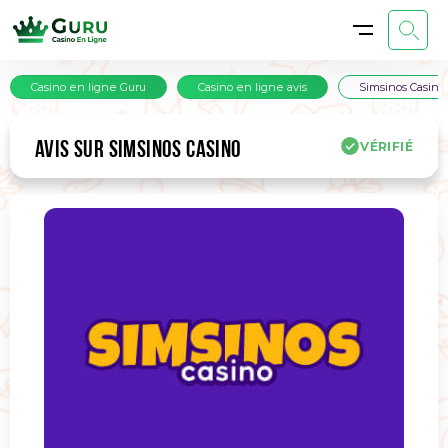
Jusqu’à 25% Cashback Bonus de
Vous avez déjà voté sur cette page
Simsinos Casino
Casino en ligne Guru
Casino en ligne avis
Simsinos Casino
18+. Profitez de jusqu’à 25 % de cashback
hebdomadaire en argent réel rien que pour vous.
VÉRIFIÉ
AVIS SUR SIMSINOS CASINO
Des conditions s'appliquent
Wager:
Type de Bonus:
Cashback Bonus
Dépôt minimum:
Code Promo:
Jeux:
OBTENIR LE BONUS