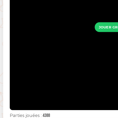
JOUER GR
Parties jouées :
4388