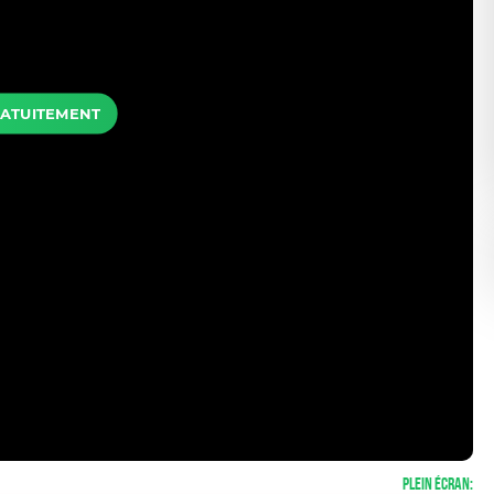
ATUITEMENT
Plein Écran: