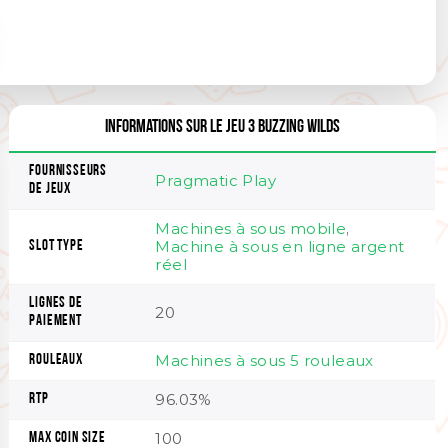
Informations sur le jeu 3 Buzzing Wilds
Fournisseurs
Pragmatic Play
de jeux
Machines à sous mobile
,
Machine à sous en ligne argent
Slot Type
réel
Lignes de
20
Paiement
Machines à sous 5 rouleaux
Rouleaux
96.03%
RTP
100
Max Coin Size