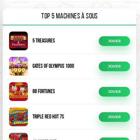
TOP 5 MACHINES À SOUS
5 Treasures
JOUER
Gates of Olympus 1000
JOUER
88 Fortunes
JOUER
Triple Red Hot 7s
JOUER