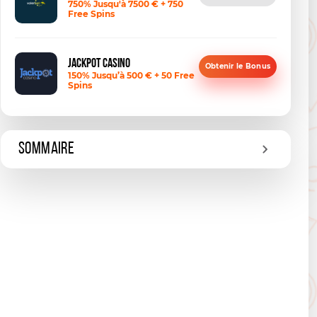
750% Jusqu'à 7500 € + 750
Free Spins
Jackpot Casino
Obtenir le Bonus
150% Jusqu’à 500 € + 50 Free
Spins
SOMMAIRE