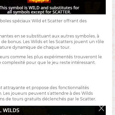
boles spéciaux Wild et Scatter offrant des
nantes en se substituant aux autres symboles, à
 de bonus. Les Wilds et les Scatters jouent un rôle
a nature dynamique de chaque tour.
ueurs comme les plus expérimentés trouveront le
 complexité pour que le jeu reste intéressant.
t attrayante et propose des fonctionnalités
. Les joueurs peuvent s’attendre à des Wilds
ons de tours gratuits déclenchés par le Scatter.