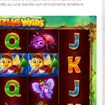
ndis qu’une bande-son entraînante améliore