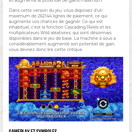
et augmenté le potentiel de gains maximum.
Dans cette version du jeu, vous disposez d’un
maximum de 262144 lignes de paiement, ce qui
augmente vos chances de gagner. Ce qui est
inhabituel, c’est la fonction Cascading Reels et les
multiplicateurs Wild aléatoires, qui sont désormais
disponibles dans le jeu de base. La machine à sous a
considérablement augmenté son potentiel de gain,
vous devriez donc lire cette critique.