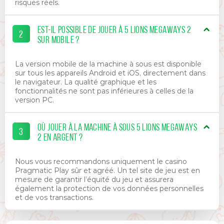
risques réels.
EST-IL POSSIBLE DE JOUER À 5 LIONS MEGAWAYS 2
2
SUR MOBILE ?
La version mobile de la machine à sous est disponible
sur tous les appareils Android et iOS, directement dans
le navigateur. La qualité graphique et les
fonctionnalités ne sont pas inférieures à celles de la
version PC.
OÙ JOUER À LA MACHINE À SOUS 5 LIONS MEGAWAYS
3
2 EN ARGENT ?
Nous vous recommandons uniquement le casino
Pragmatic Play sûr et agréé. Un tel site de jeu est en
mesure de garantir l’équité du jeu et assurera
également la protection de vos données personnelles
et de vos transactions.