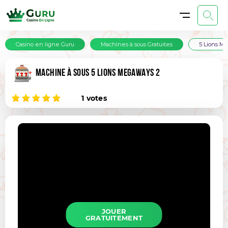
Vous avez déjà voté sur cette page
Casino en ligne Guru
Machines à sous Gratuites
5 Lions M
MACHINE À SOUS 5 LIONS MEGAWAYS 2
1
votes
JOUER
GRATUITEMENT