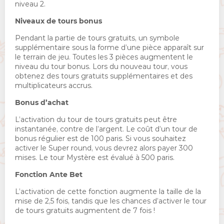
niveau 2.
Niveaux de tours bonus
Pendant la partie de tours gratuits, un symbole
supplémentaire sous la forme d’une pièce apparaît sur
le terrain de jeu. Toutes les 3 pièces augmentent le
niveau du tour bonus. Lors du nouveau tour, vous
obtenez des tours gratuits supplémentaires et des
multiplicateurs accrus.
Bonus d’achat
L’activation du tour de tours gratuits peut être
instantanée, contre de l’argent. Le coût d’un tour de
bonus régulier est de 100 paris. Si vous souhaitez
activer le Super round, vous devrez alors payer 300
mises. Le tour Mystère est évalué à 500 paris.
Fonction Ante Bet
L’activation de cette fonction augmente la taille de la
mise de 2,5 fois, tandis que les chances d’activer le tour
de tours gratuits augmentent de 7 fois !