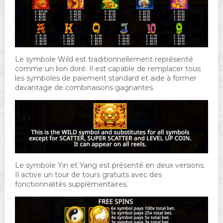
Le symbole Wild est traditionnellement représenté
comme un lion doré. Il est capable de remplacer tous
les symboles de paiement standard et aide à former
davantage de combinaisons gagnantes.
Le symbole Yin et Yang est présenté en deux versions.
Il active un tour de tours gratuits avec des
fonctionnalités supplémentaires.