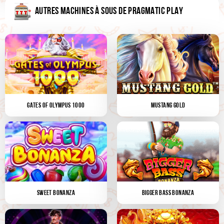
AUTRES MACHINES À SOUS DE PRAGMATIC PLAY
GATES OF OLYMPUS 1000
MUSTANG GOLD
SWEET BONANZA
BIGGER BASS BONANZA