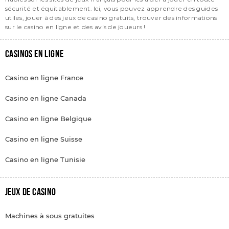
sécurité et équitablement. Ici, vous pouvez apprendre des guides
utiles, jouer à des jeux de casino gratuits, trouver des informations
sur le casino en ligne et des avis de joueurs !
Casinos en Ligne
Casino en ligne France
Casino en ligne Canada
Casino en ligne Belgique
Casino en ligne Suisse
Casino en ligne Tunisie
Jeux de Casino
Machines à sous gratuites