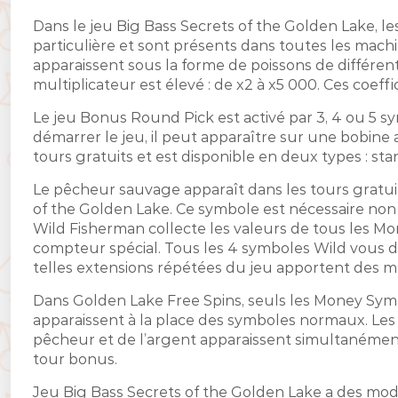
Dans le jeu Big Bass Secrets of the Golden Lake,
particulière et sont présents dans toutes les machi
apparaissent sous la forme de poissons de différentes
multiplicateur est élevé : de x2 à x5 000. Ces coeff
Le jeu Bonus Round Pick est activé par 3, 4 ou 5 sy
démarrer le jeu, il peut apparaître sur une bobine a
tours gratuits et est disponible en deux types : st
Le pêcheur sauvage apparaît dans les tours gratui
of the Golden Lake. Ce symbole est nécessaire no
Wild Fisherman collecte les valeurs de tous les M
compteur spécial. Tous les 4 symboles Wild vous 
telles extensions répétées du jeu apportent des mul
Dans Golden Lake Free Spins, seuls les Money Symbo
apparaissent à la place des symboles normaux. Les
pêcheur et de l’argent apparaissent simultanémen
tour bonus.
Jeu Big Bass Secrets of the Golden Lake a des modif