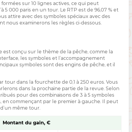
formées sur 10 lignes actives, ce qui peut
à 5 000 paris en un tour. Le RTP est de 96,07 % et
 sous attire avec des symboles spéciaux avec des
ont nous examinerons les règles ci-dessous.
e est conçu sur le thème de la pêche, comme la
l’interface, les symboles et l’accompagnement
ncipaux symboles sont des engins de pêche, et il
 tour dans la fourchette de 0,1 à 250 euros. Vous
lerons dans la prochaine partie de la revue. Selon
attribués pour des combinaisons de 3 à 5 symboles
s, en commençant par le premier à gauche. Il peut
s d’un même tour.
Montant du gain, €