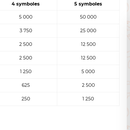
4 symboles
5 symboles
5 000
50 000
3 750
25 000
2 500
12 500
2 500
12 500
1 250
5 000
625
2 500
250
1 250