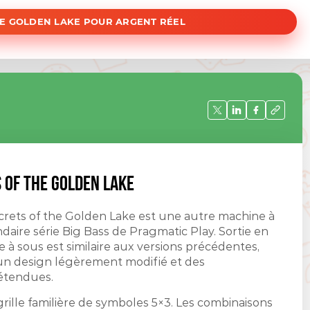
THE GOLDEN LAKE POUR ARGENT RÉEL
 OF THE GOLDEN LAKE
crets of the Golden Lake est une autre machine à
daire série Big Bass de Pragmatic Play. Sortie en
 à sous est similaire aux versions précédentes,
t un design légèrement modifié et des
 étendues.
a grille familière de symboles 5×3. Les combinaisons