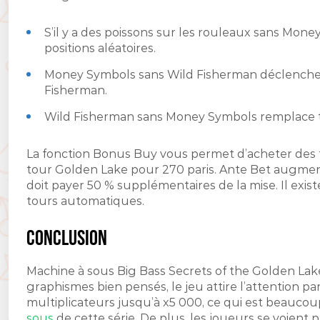
S’il y a des poissons sur les rouleaux sans Mon
positions aléatoires.
Money Symbols sans Wild Fisherman déclenche u
Fisherman.
Wild Fisherman sans Money Symbols remplace to
La fonction Bonus Buy vous permet d’acheter des t
tour Golden Lake pour 270 paris. Ante Bet augmente
doit payer 50 % supplémentaires de la mise. Il exi
tours automatiques.
CONCLUSION
Machine à sous Big Bass Secrets of the Golden Lake
graphismes bien pensés, le jeu attire l’attention 
multiplicateurs jusqu’à x5 000, ce qui est beaucou
sous
de cette série. De plus, les joueurs se voient