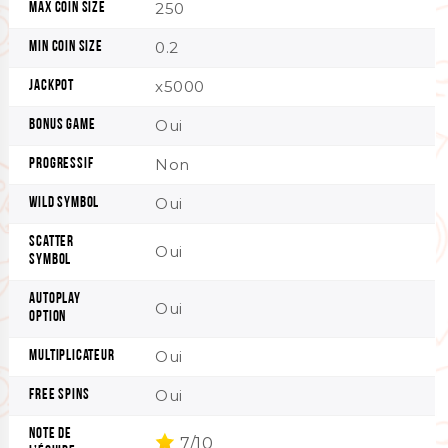
250
Max Coin Size
0.2
Min Coin Size
x5000
Jackpot
Oui
Bonus Game
Non
Progressif
Oui
Wild Symbol
Scatter
Oui
Symbol
Autoplay
Oui
Option
Oui
Multiplicateur
Oui
Free Spins
Note de
7/10