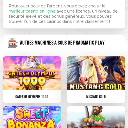
Pour jouer pour de l’argent, vous devez choisir le
meilleur casino en ligne
avec une licence, un niveau de
sécurité élevé et des bonus généreux. Vous pouvez
trouver l’un de ces casinos dans notre classement !
AUTRES MACHINES À SOUS DE PRAGMATIC PLAY
GATES OF OLYMPUS 1000
MUSTANG GOLD