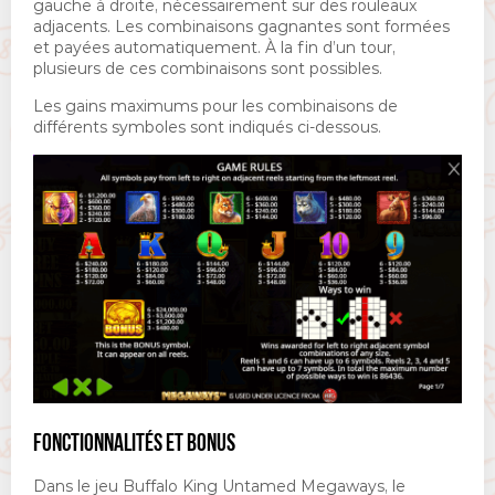
gauche à droite, nécessairement sur des rouleaux
adjacents. Les combinaisons gagnantes sont formées
et payées automatiquement. À la fin d’un tour,
plusieurs de ces combinaisons sont possibles.
Les gains maximums pour les combinaisons de
différents symboles sont indiqués ci-dessous.
FONCTIONNALITÉS ET BONUS
Dans le jeu Buffalo King Untamed Megaways, le