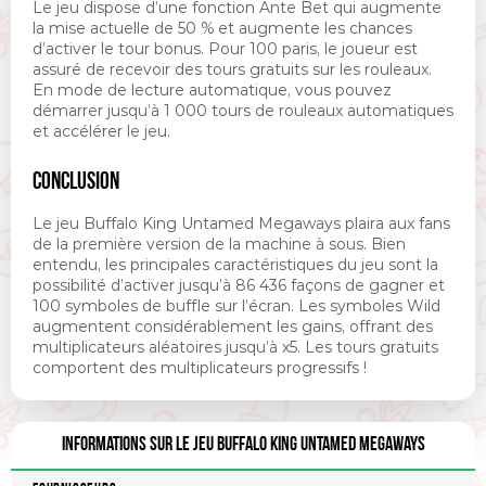
Le jeu dispose d’une fonction Ante Bet qui augmente
la mise actuelle de 50 % et augmente les chances
d’activer le tour bonus. Pour 100 paris, le joueur est
assuré de recevoir des tours gratuits sur les rouleaux.
En mode de lecture automatique, vous pouvez
démarrer jusqu’à 1 000 tours de rouleaux automatiques
et accélérer le jeu.
CONCLUSION
Le jeu Buffalo King Untamed Megaways plaira aux fans
de la première version de la machine à sous. Bien
entendu, les principales caractéristiques du jeu sont la
possibilité d’activer jusqu’à 86 436 façons de gagner et
100 symboles de buffle sur l’écran. Les symboles Wild
augmentent considérablement les gains, offrant des
multiplicateurs aléatoires jusqu’à x5. Les tours gratuits
comportent des multiplicateurs progressifs !
Informations sur le jeu Buffalo King Untamed Megaways