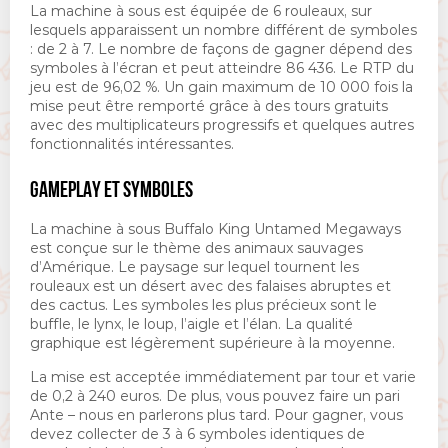
La machine à sous est équipée de 6 rouleaux, sur
lesquels apparaissent un nombre différent de symboles
: de 2 à 7. Le nombre de façons de gagner dépend des
symboles à l’écran et peut atteindre 86 436. Le RTP du
jeu est de 96,02 %. Un gain maximum de 10 000 fois la
mise peut être remporté grâce à des tours gratuits
avec des multiplicateurs progressifs et quelques autres
fonctionnalités intéressantes.
GAMEPLAY ET SYMBOLES
La machine à sous Buffalo King Untamed Megaways
est conçue sur le thème des animaux sauvages
d’Amérique. Le paysage sur lequel tournent les
rouleaux est un désert avec des falaises abruptes et
des cactus. Les symboles les plus précieux sont le
buffle, le lynx, le loup, l’aigle et l’élan. La qualité
graphique est légèrement supérieure à la moyenne.
La mise est acceptée immédiatement par tour et varie
de 0,2 à 240 euros. De plus, vous pouvez faire un pari
Ante – nous en parlerons plus tard. Pour gagner, vous
devez collecter de 3 à 6 symboles identiques de