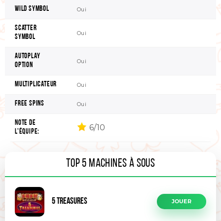
Wild Symbol
Oui
Scatter
Oui
Symbol
Autoplay
Oui
Option
Multiplicateur
Oui
Free Spins
Oui
Note de
6/10
l’équipe:
TOP 5 MACHINES À SOUS
5 Treasures
JOUER