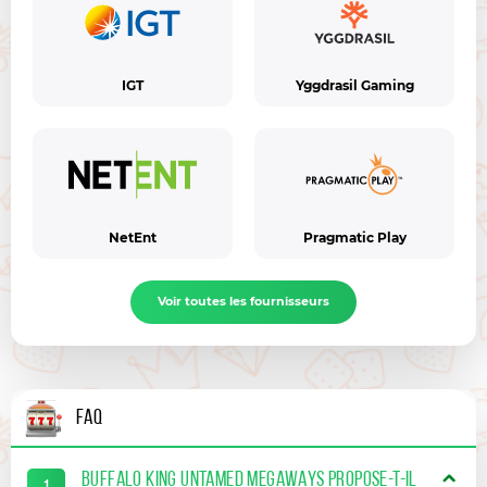
IGT
Yggdrasil Gaming
NetEnt
Pragmatic Play
Voir toutes les fournisseurs
FAQ
BUFFALO KING UNTAMED MEGAWAYS PROPOSE-T-IL