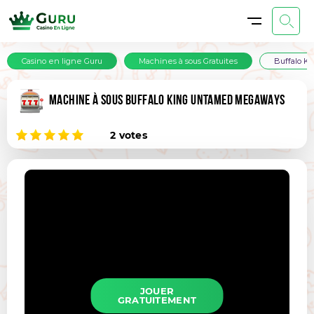
Vous avez déjà voté sur cette page
Casino en ligne Guru
Machines à sous Gratuites
Buffalo 
MACHINE À SOUS BUFFALO KING UNTAMED MEGAWAYS
2
votes
JOUER
GRATUITEMENT