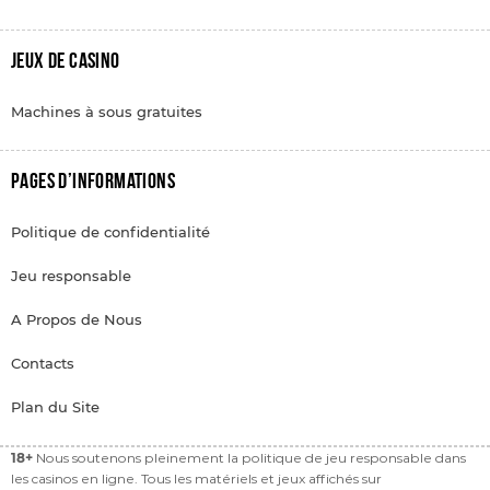
Jeux de Casino
Machines à sous gratuites
Pages d’informations
Politique de confidentialité
Jeu responsable
A Propos de Nous
Contacts
Plan du Site
18+
Nous soutenons pleinement la politique de jeu responsable dans
les casinos en ligne. Tous les matériels et jeux affichés sur