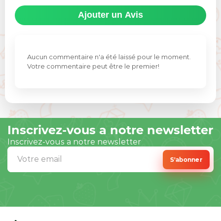
Aucun commentaire n'a été laissé pour le moment.
Votre commentaire peut être le premier!
Inscrivez-vous a notre newsletter
Inscrivez-vous a notre newsletter