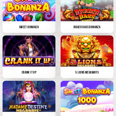
SWEET BONANZA
BIGGER BASS BONANZA
CRANK IT UP
5 LIONS MEGAWAYS