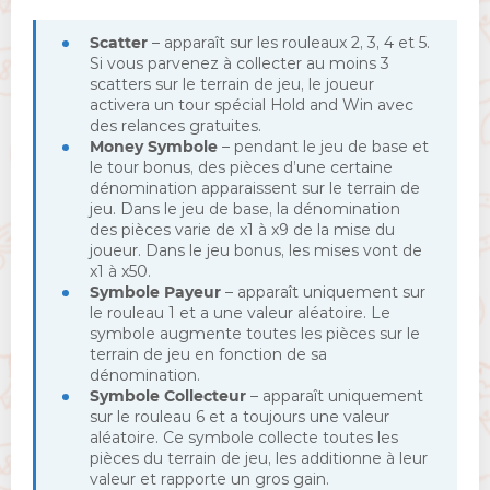
Scatter
– apparaît sur les rouleaux 2, 3, 4 et 5.
Si vous parvenez à collecter au moins 3
scatters sur le terrain de jeu, le joueur
activera un tour spécial Hold and Win avec
des relances gratuites.
Money Symbole
– pendant le jeu de base et
le tour bonus, des pièces d’une certaine
dénomination apparaissent sur le terrain de
jeu. Dans le jeu de base, la dénomination
des pièces varie de x1 à x9 de la mise du
joueur. Dans le jeu bonus, les mises vont de
x1 à x50.
Symbole Payeur
– apparaît uniquement sur
le rouleau 1 et a une valeur aléatoire. Le
symbole augmente toutes les pièces sur le
terrain de jeu en fonction de sa
dénomination.
Symbole Collecteur
– apparaît uniquement
sur le rouleau 6 et a toujours une valeur
aléatoire. Ce symbole collecte toutes les
pièces du terrain de jeu, les additionne à leur
valeur et rapporte un gros gain.