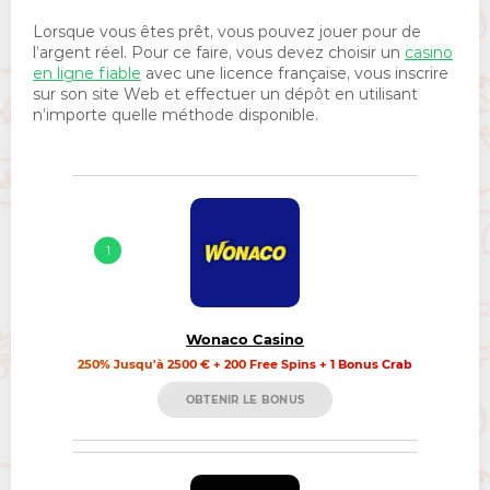
Lorsque vous êtes prêt, vous pouvez jouer pour de
l’argent réel. Pour ce faire, vous devez choisir un
casino
en ligne fiable
avec une licence française, vous inscrire
sur son site Web et effectuer un dépôt en utilisant
n’importe quelle méthode disponible.
1
Wonaco Casino
250% Jusqu'à 2500 € + 200 Free Spins + 1 Bonus Crab
OBTENIR LE BONUS