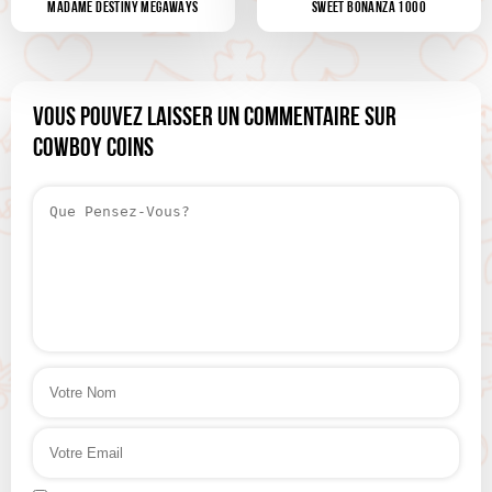
MADAME DESTINY MEGAWAYS
SWEET BONANZA 1000
VOUS POUVEZ LAISSER UN COMMENTAIRE SUR
COWBOY COINS