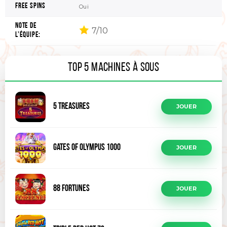
Free Spins
Oui
Note de
7/10
l’équipe:
TOP 5 MACHINES À SOUS
5 Treasures
JOUER
Gates of Olympus 1000
JOUER
88 Fortunes
JOUER