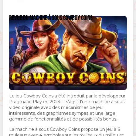
REVUE DU MACHINE À SOUS COWBOY COINS
Le jeu Cowboy Coins a été introduit par le développeur
Pragmatic Play en 2023. Il s’agit d’une machine à sous
vidéo originale avec des mécanismes de jeu
intéressants, des graphismes sympas et une large
gamme de fonctionnalités et de possibilités bonus.
La machine à sous Cowboy Coins propose un jeu à 6
rouleaux avec 4 symboles sur les rouleaux du milieu et