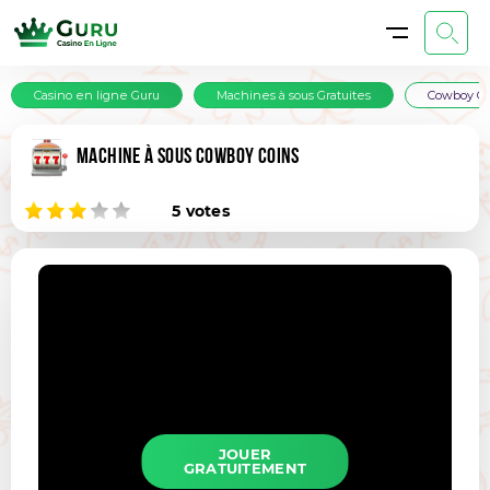
Vous avez déjà voté sur cette page
Casino en ligne Guru
Machines à sous Gratuites
Cowboy Co
MACHINE À SOUS COWBOY COINS
5
votes
JOUER
GRATUITEMENT