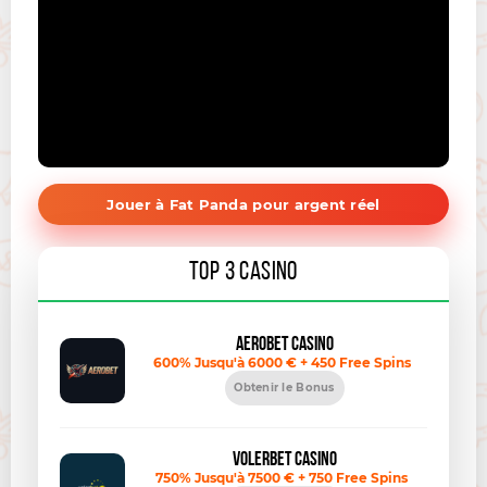
Jouer à Fat Panda pour argent réel
TOP 3 CASINO
Aerobet Casino
600% Jusqu'à 6000 € + 450 Free Spins
Obtenir le Bonus
Volerbet Casino
750% Jusqu'à 7500 € + 750 Free Spins