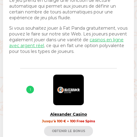
Le jeu prend en charge une fonction de lecture
automatique qui permet aux joueurs de définir un
certain nombre de tours automatiques pour une
expérience de jeu plus fluide.
Si vous souhaitez jouer à Fat Panda gratuitement, vous
pouvez le faire sur notre site Web. Les joueurs peuvent
également jouer dans une variété de
casinos en ligne
avec argent réel
, ce qui en fait une option polyvalente
pour tous les types de joueurs.
1
Alexander Casino
Jusqu'à 100 € + 100 Free Spins
OBTENIR LE BONUS