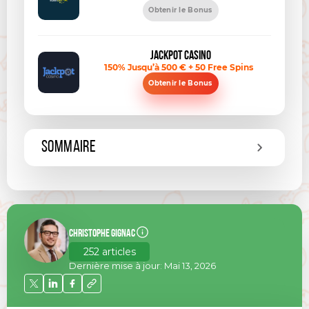
Obtenir le Bonus
Jackpot Casino
150% Jusqu’à 500 € + 50 Free Spins
Obtenir le Bonus
SOMMAIRE
Christophe Gignac
Christophe Gignac
Expert des jeux en ligne
252 articles
Expert en jeux en ligne et produits
Dernière mise à jour:
Mai 13, 2026
iGaming. Je m'intéresse aux
machines à sous depuis l'âge de 18
ans et je suis prêt à partager mon
expérience.