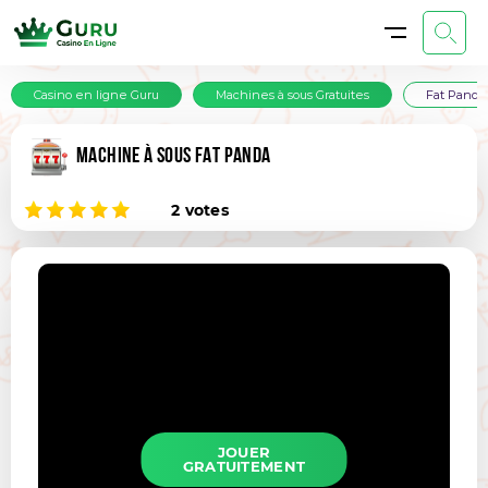
Vous avez déjà voté sur cette page
Casino en ligne Guru
Machines à sous Gratuites
Fat Panda
MACHINE À SOUS FAT PANDA
2
votes
JOUER
GRATUITEMENT