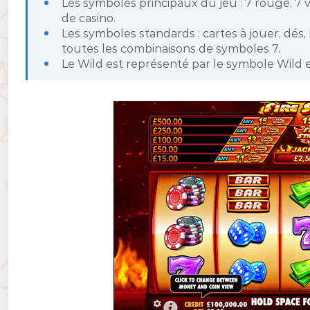
Les symboles principaux du jeu : 7 rouge, 7 vio
de casino.
Les symboles standards : cartes à jouer, dés,
toutes les combinaisons de symboles 7.
Le Wild est représenté par le symbole Wild et 