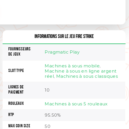
Informations sur le jeu Fire Strike
Fournisseurs
Pragmatic Play
de jeux
Machines à sous mobile
,
Machine à sous en ligne argent
Slot Type
réel
,
Machines à sous classiques
Lignes de
10
Paiement
Machines à sous 5 rouleaux
Rouleaux
95.50%
RTP
50
Max Coin Size