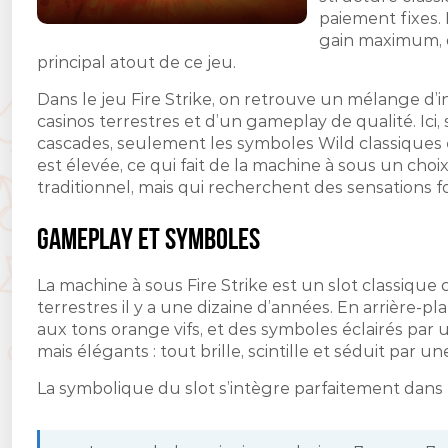
paiement fixes. 
gain maximum, q
principal atout de ce jeu.
Dans le jeu Fire Strike, on retrouve un mélange d’i
casinos terrestres et d’un gameplay de qualité. Ici, s
cascades, seulement les symboles Wild classiques et 
est élevée, ce qui fait de la machine à sous un choi
traditionnel, mais qui recherchent des sensations 
GAMEPLAY ET SYMBOLES
La machine à sous Fire Strike est un slot classique
terrestres il y a une dizaine d’années. En arrière-p
aux tons orange vifs, et des symboles éclairés par
mais élégants : tout brille, scintille et séduit par
La symbolique du slot s’intègre parfaitement dans 