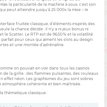
Mais la particularité de la machine à sous, c’est son
ui peut atteindre jusqu’à 25 000x la mise – le
nterface fruitée classique, d’éléments inspirés des
eule la chance décide : il n’y a ni jeux bonus ni
le Scatter. Le RTP est de 96,50 % et la volatilité
x parfait pour ceux qui aiment les slots au design
fortes et une montée d’adrénaline.
 comme on pouvait en voir dans tous les casinos
lan de la grille : des flammes pulsantes, des rouleaux
 un effet néon. Les graphismes du jeu sont sobres
 une atmosphère cohérente et bien maîtrisée.
la thématique classique :