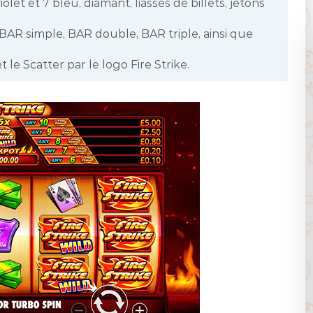
let et 7 bleu, diamant, liasses de billets, jetons
 BAR simple, BAR double, BAR triple, ainsi que
le Scatter par le logo Fire Strike.