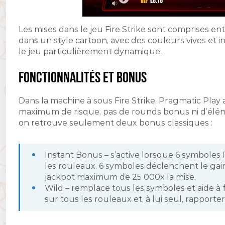
Les mises dans le jeu Fire Strike sont comprises en
dans un style cartoon, avec des couleurs vives et i
le jeu particulièrement dynamique.
FONCTIONNALITÉS ET BONUS
Dans la machine à sous Fire Strike, Pragmatic Play a
maximum de risque, pas de rounds bonus ni d’élément
on retrouve seulement deux bonus classiques :
Instant Bonus – s’active lorsque 6 symboles 
les rouleaux. 6 symboles déclenchent le gai
jackpot maximum de 25 000x la mise.
Wild – remplace tous les symboles et aide à 
sur tous les rouleaux et, à lui seul, rapporte