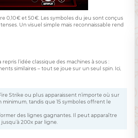
tre 0,10 € et 50 €. Les symboles du jeu sont conçus
ntenses. Un visuel simple mais reconnaissable rend
 repris l’idée classique des machines à sous :
s similaires – tout se joue sur un seul spin. Ici,
Fire Strike ou plus apparaissent n’importe où sur
n minimum, tandis que 15 symboles offrent le
former des lignes gagnantes. Il peut apparaître
r jusqu’à 200x par ligne.