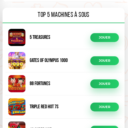
TOP 5 MACHINES À SOUS
5 Treasures
JOUER
Gates of Olympus 1000
JOUER
88 Fortunes
JOUER
Triple Red Hot 7s
JOUER