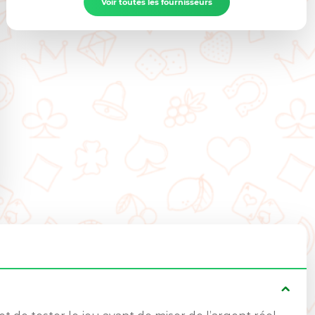
Voir toutes les fournisseurs