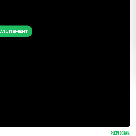
ATUITEMENT
Plein Écran: