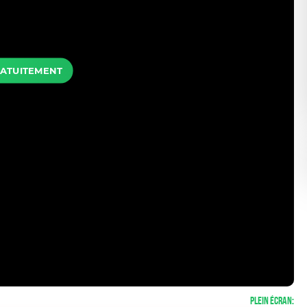
ATUITEMENT
Plein Écran: