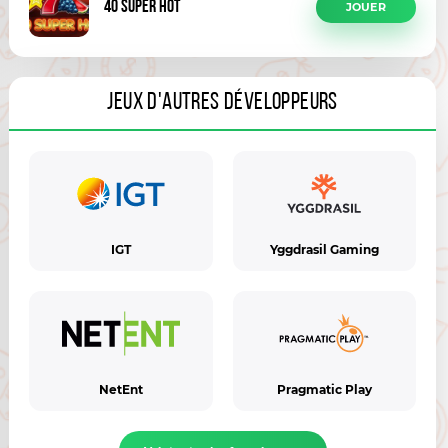
40 Super Hot
JOUER
JEUX D'AUTRES DÉVELOPPEURS
IGT
Yggdrasil Gaming
NetEnt
Pragmatic Play