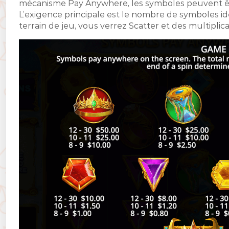
mécanisme Pay Anywhere, les symboles peuvent êtr
L’exigence principale est le nombre de symboles id
terrain de jeu, vous verrez Scatter et des multiplic