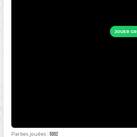
JOUER GR
Parties jouées :
5002