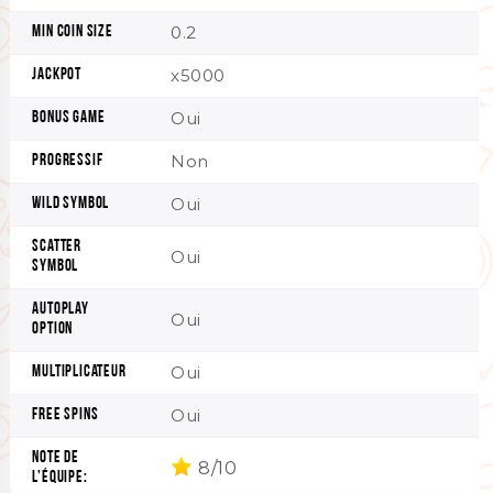
0.2
Min Coin Size
x5000
Jackpot
Oui
Bonus Game
Non
Progressif
Oui
Wild Symbol
Scatter
Oui
Symbol
Autoplay
Oui
Option
Oui
Multiplicateur
Oui
Free Spins
Note de
8/10
l’équipe: