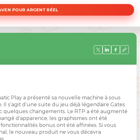
EAVEN POUR ARGENT RÉEL
tic Play a présenté sa nouvelle machine à sous
 Il s’agit d’une suite du jeu déjà légendaire Gates
c quelques changements. Le RTP a été augmenté
hangé d’apparence, les graphismes ont été
 fonctionnalités bonus ont été affinées. Si vous
ginal, le nouveau produit ne vous décevra
s.