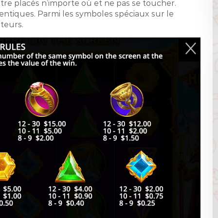
e placés n’importe où et ne pas se toucher.
entiques. Parmi les symboles spéciaux sur le
ateurs.