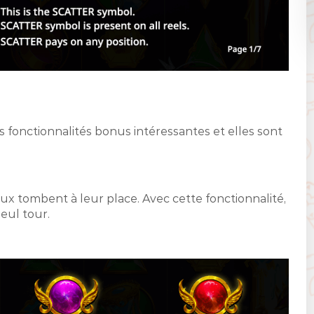
 fonctionnalités bonus intéressantes et elles sont
x tombent à leur place. Avec cette fonctionnalité,
eul tour.