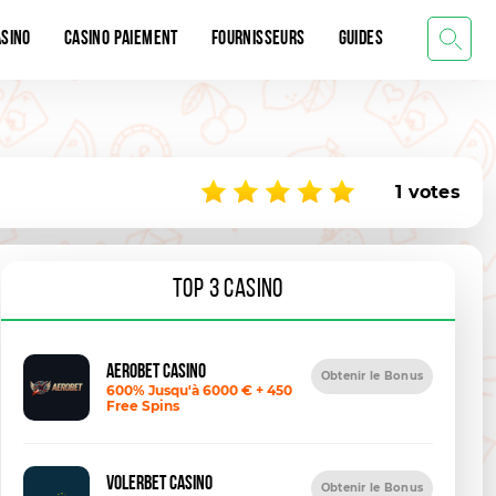
ASINO
CASINO PAIEMENT
FOURNISSEURS
GUIDES
1
votes
TOP 3 CASINO
Aerobet Casino
Obtenir le Bonus
600% Jusqu'à 6000 € + 450
Free Spins
Volerbet Casino
Obtenir le Bonus