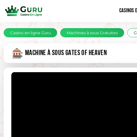
CASINOS 
Vous a
Casino en ligne Guru
Machines à sous Gratuites
G
MACHINE À SOUS GATES OF HEAVEN