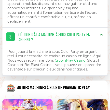
appareils mobiles disposant d’un navigateur et d’une
connexion Internet. Le gameplay s’ajuste
automatiquement à l’orientation verticale de l’écran,
offrant un contrôle confortable du jeu, même en
déplacement.
OÙ JOUER À LA MACHINE À SOUS GOLD PARTY EN
3
ARGENT ?
Pour jouer à la machine à sous Gold Party en argent
réel, il est nécessaire de choisir un casino en ligne légal.
Nous vous recommandons
CrownPlay Casino
, Slotsvil
Casino et BetBlast Casino – vous pouvez en apprendre
davantage sur chacun d’eux dans nos critiques.
AUTRES MACHINES À SOUS DE PRAGMATIC PLAY