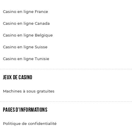
Casino en ligne France
Casino en ligne Canada
Casino en ligne Belgique
Casino en ligne Suisse
Casino en ligne Tunisie
Jeux de Casino
Machines à sous gratuites
Pages d’informations
Politique de confidentialité