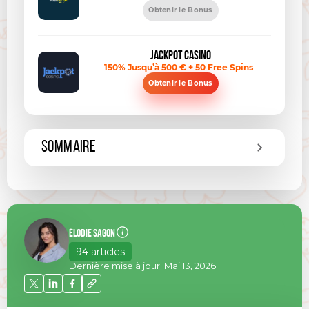
Obtenir le Bonus
Jackpot Casino
150% Jusqu’à 500 € + 50 Free Spins
Obtenir le Bonus
SOMMAIRE
Élodie Sagon
Élodie Sagon
Éditeur et auteur
94 articles
Dernière mise à jour:
Mai 13, 2026
Éditeur et auteur avec 6 ans
d'expérience dans le jeu en ligne.