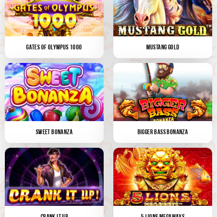
GATES OF OLYMPUS 1000
MUSTANG GOLD
SWEET BONANZA
BIGGER BASS BONANZA