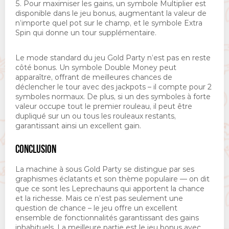
Pour maximiser les gains, un symbole Multiplier est
disponible dans le jeu bonus, augmentant la valeur de
n’importe quel pot sur le champ, et le symbole Extra
Spin qui donne un tour supplémentaire.
Le mode standard du jeu Gold Party n’est pas en reste
côté bonus. Un symbole Double Money peut
apparaître, offrant de meilleures chances de
déclencher le tour avec des jackpots – il compte pour 2
symboles normaux. De plus, si un des symboles à forte
valeur occupe tout le premier rouleau, il peut être
dupliqué sur un ou tous les rouleaux restants,
garantissant ainsi un excellent gain.
CONCLUSION
La machine à sous Gold Party se distingue par ses
graphismes éclatants et son thème populaire — on dit
que ce sont les Leprechauns qui apportent la chance
et la richesse. Mais ce n’est pas seulement une
question de chance – le jeu offre un excellent
ensemble de fonctionnalités garantissant des gains
inhabituels. La meilleure partie est le jeu bonus avec