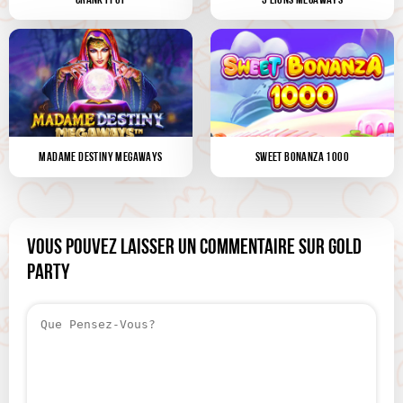
CRANK IT UP
5 LIONS MEGAWAYS
MADAME DESTINY MEGAWAYS
SWEET BONANZA 1000
VOUS POUVEZ LAISSER UN COMMENTAIRE SUR GOLD
PARTY