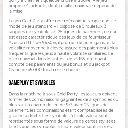
qu’il y a vraiment quelque chose à trouver – le jeu
propose 4 jackpots, dont la taille maximale dépend de
la mise.
Le jeu Gold Party offre une mécanique simple dans le
mode de jeu standard – il dispose de 5 rouleaux, 3
rangées de symboles et 25 lignes de paiement, ce qui
est assez caractéristique des jeux de ce fournisseur.
Avec un RTP de 96,50%, il promet de bons gains, et la
volatilité moyenne à élevée assure des paiements plus
fréquents que les jeux à haute volatilité similaires. Le
gain maximal dans le slot est de x5 163, en tenant
compte des paiements du jeu bonus et du jackpot
Grand de x5 000 fois la mise choisie.
GAMEPLAY ET SYMBOLES
Dans la machine à sous Gold Party, les joueurs doivent
former des combinaisons gagnantes de 3 symboles ou
plus sur un champ de jeu de 5×3 avec 25 lignes de
paiement, les combinaisons étant comptabilisées de
gauche à droite. Les symboles à faible valeur sont
représentés sous forme de valeurs de cartes stylisées,
tandis que les symboles à haute valeur sont inspirés