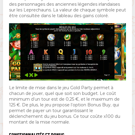
des personnages des anciennes légendes irlandaises
sur les Leprechauns. La valeur de chaque symbole peut
être consultée dans le tableau des gains coloré.
Le limite de mise dans le jeu Gold Party permet à
chacun de jouer, quel que soit son budget. Le coût
minimum d’un tour est de 0,25 €, et le maximum de
125 €. De plus, le jeu propose l’option Bonus Buy, qui
permet de payer un tour garantissant le
déclenchement du jeu bonus. Ce tour coûte x100 du
montant de la mise normale.