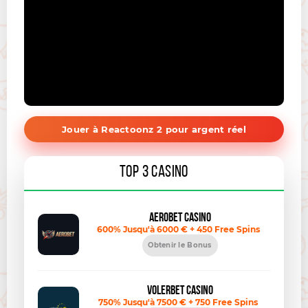
Jouer à Reactoonz 2 pour argent réel
TOP 3 CASINO
Aerobet Casino
600% Jusqu'à 6000 € + 450 Free Spins
Obtenir le Bonus
Volerbet Casino
750% Jusqu'à 7500 € + 750 Free Spins