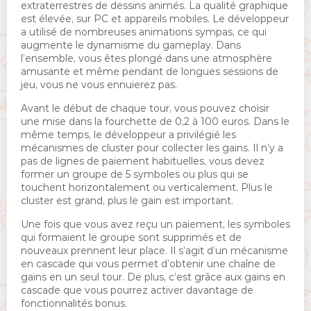
extraterrestres de dessins animés. La qualité graphique
est élevée, sur PC et appareils mobiles. Le développeur
a utilisé de nombreuses animations sympas, ce qui
augmente le dynamisme du gameplay. Dans
l’ensemble, vous êtes plongé dans une atmosphère
amusante et même pendant de longues sessions de
jeu, vous ne vous ennuierez pas.
Avant le début de chaque tour, vous pouvez choisir
une mise dans la fourchette de 0,2 à 100 euros. Dans le
même temps, le développeur a privilégié les
mécanismes de cluster pour collecter les gains. Il n’y a
pas de lignes de paiement habituelles, vous devez
former un groupe de 5 symboles ou plus qui se
touchent horizontalement ou verticalement. Plus le
cluster est grand, plus le gain est important.
Une fois que vous avez reçu un paiement, les symboles
qui formaient le groupe sont supprimés et de
nouveaux prennent leur place. Il s’agit d’un mécanisme
en cascade qui vous permet d’obtenir une chaîne de
gains en un seul tour. De plus, c’est grâce aux gains en
cascade que vous pourrez activer davantage de
fonctionnalités bonus.