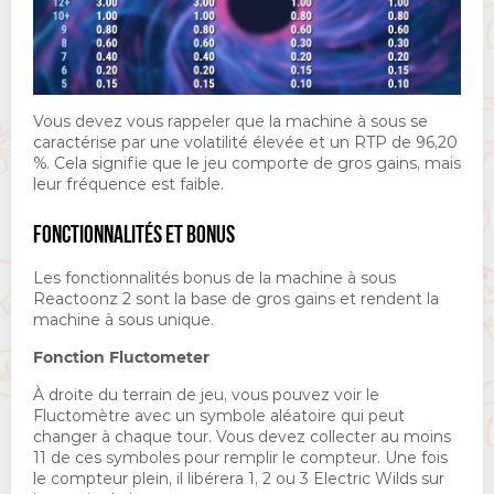
Vous devez vous rappeler que la machine à sous se
caractérise par une volatilité élevée et un RTP de 96,20
%. Cela signifie que le jeu comporte de gros gains, mais
leur fréquence est faible.
FONCTIONNALITÉS ET BONUS
Les fonctionnalités bonus de la machine à sous
Reactoonz 2 sont la base de gros gains et rendent la
machine à sous unique.
Fonction Fluctometer
À droite du terrain de jeu, vous pouvez voir le
Fluctomètre avec un symbole aléatoire qui peut
changer à chaque tour. Vous devez collecter au moins
11 de ces symboles pour remplir le compteur. Une fois
le compteur plein, il libérera 1, 2 ou 3 Electric Wilds sur