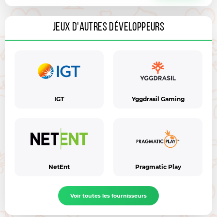
JEUX D'AUTRES DÉVELOPPEURS
IGT
Yggdrasil Gaming
NetEnt
Pragmatic Play
Voir toutes les fournisseurs