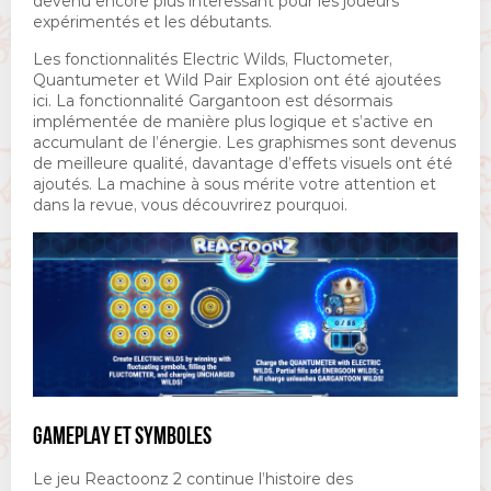
devenu encore plus intéressant pour les joueurs
expérimentés et les débutants.
Les fonctionnalités Electric Wilds, Fluctometer,
Quantumeter et Wild Pair Explosion ont été ajoutées
ici. La fonctionnalité Gargantoon est désormais
implémentée de manière plus logique et s’active en
accumulant de l’énergie. Les graphismes sont devenus
de meilleure qualité, davantage d’effets visuels ont été
ajoutés. La machine à sous mérite votre attention et
dans la revue, vous découvrirez pourquoi.
GAMEPLAY ET SYMBOLES
Le jeu Reactoonz 2 continue l’histoire des