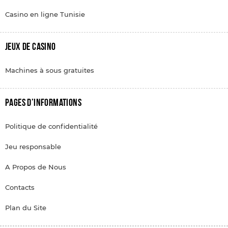
Casino en ligne Tunisie
Jeux de Casino
Machines à sous gratuites
Pages d’informations
Politique de confidentialité
Jeu responsable
A Propos de Nous
Contacts
Plan du Site