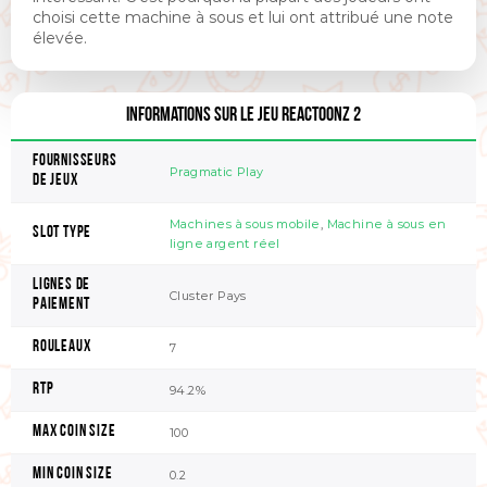
choisi cette machine à sous et lui ont attribué une note
élevée.
Informations sur le jeu Reactoonz 2
Fournisseurs
Pragmatic Play
de jeux
Machines à sous mobile
,
Machine à sous en
Slot Type
ligne argent réel
Lignes de
Cluster Pays
Paiement
Rouleaux
7
RTP
94.2%
Max Coin Size
100
Min Coin Size
0.2