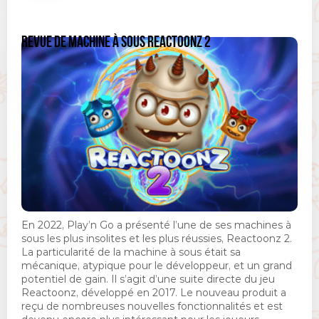
REVUE DE MACHINE À SOUS REACTOONZ 2
En 2022, Play’n Go a présenté l’une de ses machines à
sous les plus insolites et les plus réussies, Reactoonz 2.
La particularité de la machine à sous était sa
mécanique, atypique pour le développeur, et un grand
potentiel de gain. Il s’agit d’une suite directe du jeu
Reactoonz, développé en 2017. Le nouveau produit a
reçu de nombreuses nouvelles fonctionnalités et est