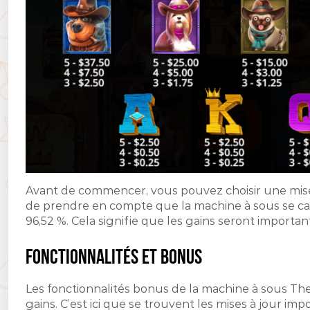
Avant de commencer, vous pouvez choisir une mise 
de prendre en compte que la machine à sous se car
96,52 %. Cela signifie que les gains seront importan
FONCTIONNALITÉS ET BONUS
Les fonctionnalités bonus de la machine à sous T
gains. C’est ici que se trouvent les mises à jour imp