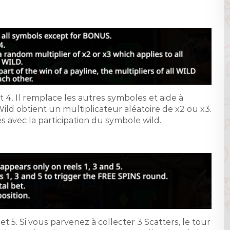
t 4. Il remplace les autres symboles et aide à
d obtient un multiplicateur aléatoire de x2 ou x3.
 avec la participation du symbole wild.
t 5. Si vous parvenez à collecter 3 Scatters, le tour