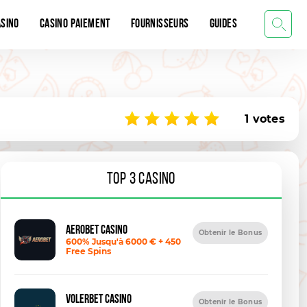
ASINO
CASINO PAIEMENT
FOURNISSEURS
GUIDES
1
votes
TOP 3 CASINO
Aerobet Casino
Obtenir le Bonus
600% Jusqu'à 6000 € + 450
Free Spins
Volerbet Casino
Obtenir le Bonus