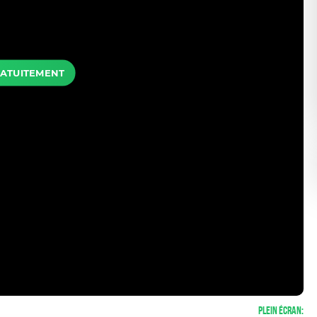
ATUITEMENT
Plein Écran: