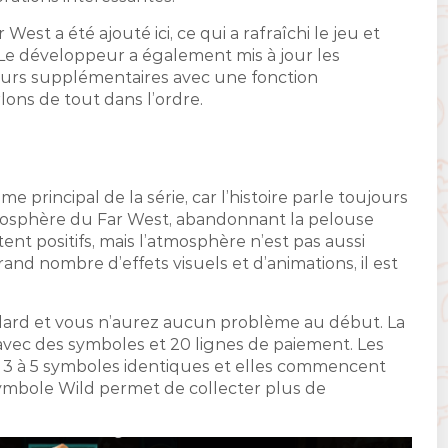
West a été ajouté ici, ce qui a rafraîchi le jeu et
 Le développeur a également mis à jour les
teurs supplémentaires avec une fonction
lons de tout dans l’ordre.
principal de la série, car l’histoire parle toujours
atmosphère du Far West, abandonnant la pelouse
ent positifs, mais l’atmosphère n’est pas aussi
and nombre d’effets visuels et d’animations, il est
ndard et vous n’aurez aucun problème au début. La
avec des symboles et 20 lignes de paiement. Les
3 à 5 symboles identiques et elles commencent
symbole Wild permet de collecter plus de