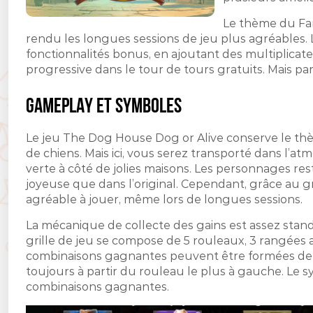
Le thème du Far 
rendu les longues sessions de jeu plus agréables.
fonctionnalités bonus, en ajoutant des multiplica
progressive dans le tour de tours gratuits. Mais par
GAMEPLAY ET SYMBOLES
Le jeu The Dog House Dog or Alive conserve le thème 
de chiens. Mais ici, vous serez transporté dans l’
verte à côté de jolies maisons. Les personnages rest
joyeuse que dans l’original. Cependant, grâce au gr
agréable à jouer, même lors de longues sessions.
La mécanique de collecte des gains est assez sta
grille de jeu se compose de 5 rouleaux, 3 rangées 
combinaisons gagnantes peuvent être formées de 
toujours à partir du rouleau le plus à gauche. Le 
combinaisons gagnantes.