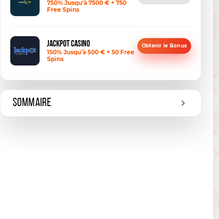
750% Jusqu'à 7500 € + 750
Free Spins
Jackpot Casino
Obtenir le Bonus
150% Jusqu’à 500 € + 50 Free
Spins
SOMMAIRE