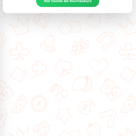
Voir toutes les fournisseurs