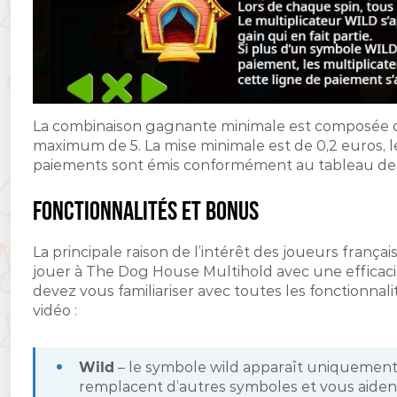
La combinaison gagnante minimale est composée d
maximum de 5. La mise minimale est de 0,2 euros, 
paiements sont émis conformément au tableau de
FONCTIONNALITÉS ET BONUS
La principale raison de l’intérêt des joueurs françai
jouer à The Dog House Multihold avec une efficacit
devez vous familiariser avec toutes les fonctionnal
vidéo :
Wild
– le symbole wild apparaît uniquement s
remplacent d’autres symboles et vous aiden