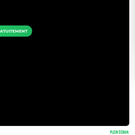
ATUITEMENT
Plein Écran: