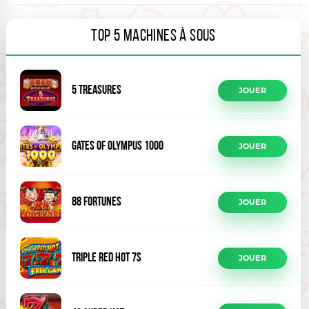
TOP 5 MACHINES À SOUS
5 Treasures
JOUER
Gates of Olympus 1000
JOUER
88 Fortunes
JOUER
Triple Red Hot 7s
JOUER