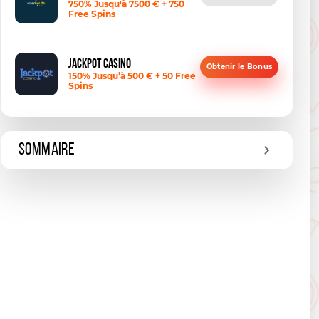
750% Jusqu'à 7500 € + 750
Free Spins
Jackpot Casino
Obtenir le Bonus
150% Jusqu’à 500 € + 50 Free
Spins
SOMMAIRE