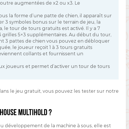
 outre augmentées de x2 ou x3. Le
us la forme d’une patte de chien, il apparaît sur
cer 3 symboles bonus sur le terrain de jeu, la
le tour de tours gratuits est activé. Il y a 7
 3 grilles 5×3 supplémentaires. Au début du tour,
rant 3 pattes de chien vous pouvez en débloquer
ée, le joueur reçoit 1 à 3 tours gratuits
viennent collants et fournissent un
aux joueurs et permet d’activer un tour de tours
ans le jeu gratuit, vous pouvez les tester sur notre
 HOUSE MULTIHOLD ?
 du développement de la machine à sous, elle est