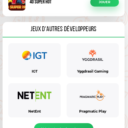
40 Super Hot
JOUER
JEUX D'AUTRES DÉVELOPPEURS
IGT
Yggdrasil Gaming
NetEnt
Pragmatic Play