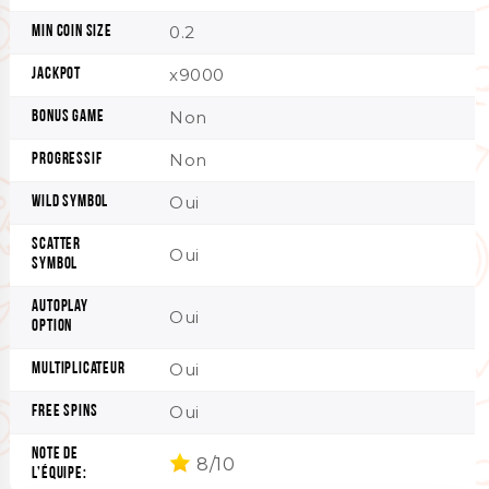
0.2
Min Coin Size
x9000
Jackpot
Non
Bonus Game
Non
Progressif
Oui
Wild Symbol
Scatter
Oui
Symbol
Autoplay
Oui
Option
Oui
Multiplicateur
Oui
Free Spins
Note de
8/10
l’équipe: