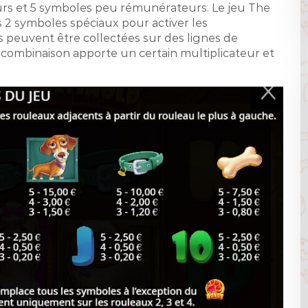
s et 5 symboles peu rémunérateurs. Le jeu The
2 symboles spéciaux pour activer les
 peuvent être collectées sur des lignes de
combinaison apporte un certain multiplicateur et