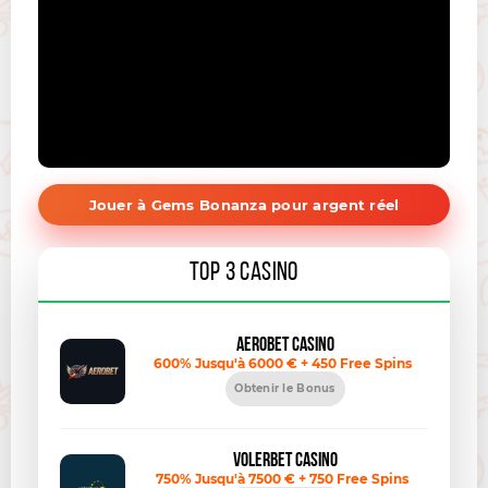
Jouer à Gems Bonanza pour argent réel
TOP 3 CASINO
Aerobet Casino
600% Jusqu'à 6000 € + 450 Free Spins
Obtenir le Bonus
Volerbet Casino
750% Jusqu'à 7500 € + 750 Free Spins