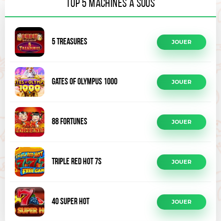
TOP 5 MACHINES À SOUS
5 Treasures
JOUER
Gates of Olympus 1000
JOUER
88 Fortunes
JOUER
Triple Red Hot 7s
JOUER
40 Super Hot
JOUER