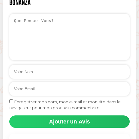
BONANZA
Enregistrer mon nom, mon e-mail et mon site dans le
navigateur pour mon prochain commentaire.