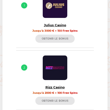
1
Julius Casino
Jusqu'à 3000 € + 150 Free Spins
OBTENIR LE BONUS
2
Rizz Casino
Jusqu'à 2000 € + 100 Free Spins
OBTENIR LE BONUS