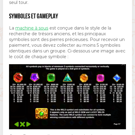
seul tour.
SYMBOLES ET GAMEPLAY
La
machine à sous
est conçue dans le style de la
recherche de trésors anciens, et les principaux
symboles sont des pierres précieuses. Pour recevoir un
paiement, vous devez collecter au moins 5 symboles
identiques dans un groupe. Ci-dessous une image avec
le coût de chaque symbole :