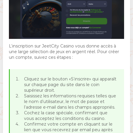
L’inscription sur JeetCity Casino vous donne accès à
une large sélection de jeux en argent réel. Pour créer
un compte, suivez ces étapes :
Cliquez sur le bouton «S’inscrire» qui apparaît
sur chaque page du site dans le coin
supérieur droit.
Saisissez les informations requises telles que
le nom d’utilisateur, le mot de passe et
l’adresse e-mail dans les champs appropriés.
Cochez la case spéciale, confirmant que
vous acceptez les conditions du casino.
Confirmez votre compte en cliquant sur le
lien que vous recevrez par email peu après