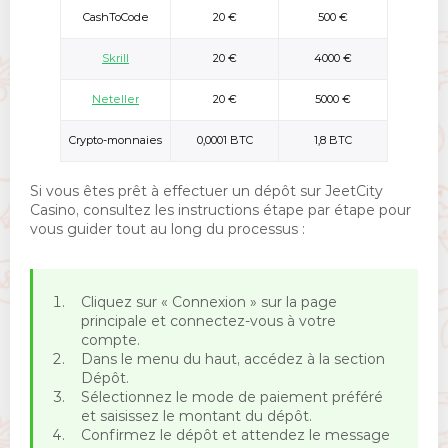
CashToCode
20 €
500 €
Skrill
20 €
4000 €
Neteller
20 €
5000 €
Crypto-monnaies
0,0001 BTC
1,8 BTC
Si vous êtes prêt à effectuer un dépôt sur JeetCity
Casino, consultez les instructions étape par étape pour
vous guider tout au long du processus :
Cliquez sur « Connexion » sur la page
principale et connectez-vous à votre
compte.
Dans le menu du haut, accédez à la section
Dépôt.
Sélectionnez le mode de paiement préféré
et saisissez le montant du dépôt.
Confirmez le dépôt et attendez le message