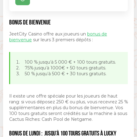
BONUS DE BIENVENUE
JeetCity Casino offre aux joueurs un
bonus de
bienvenue
sur leurs 3 premiers dépôts :
100 % jusqu’à 5 000 € + 100 tours gratuits.
75% jusqu’à 1000€ + 50 tours gratuits.
50 % jusqu’à 500 € + 30 tours gratuits.
Il existe une offre spéciale pour les joueurs de haut
rang: si vous déposez 250 € ou plus, vous recevrez 25 %
supplémentaires en plus du bonus de bienvenue. Vos
100 tours gratuits seront crédités sur la machine à sous
Cactus Riches: Cash Pool de Netgame.
BONUS DE LUNDI : JUSQU’À 100 TOURS GRATUITS À LUCKY