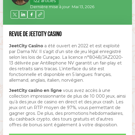
122 articles
Dernière mise à jour:
Mai 13, 2026
Jérémy Kanté est un rédacteur en
chef et expert des casinos qui a
passé les 3 dernières années à tester
les casinos en ligne en France.
REVUE DE JEETCITY CASINO
JeetCity Casino
a été ouvert en 2022 et est exploité
par Dama NV. Il s’agit d’un site de jeu légal enregistré
selon les lois de Curaçao. La licence n°8048/JAZ2020-
13 délivrée par Antillephone NV garantit un fair-play et
des retraits sans tracas. L’interface du site est
fonctionnelle et disponible en 5 langues: français,
allemand, anglais, italien, norvégien.
JeetCity casino en ligne
vous avez accès à une
collection impressionnante de plus de 10 000 jeux, ainsi
qu’à des jeux de casino en direct et des jeux crash. Les
jeux ont un RTP moyen de 97%, vous permettant de
gagner gros. De plus, des promotions hebdomadaires,
du cashback crypto, des tours gratuits et d’autres
offres de bonus sont également à votre disposition.