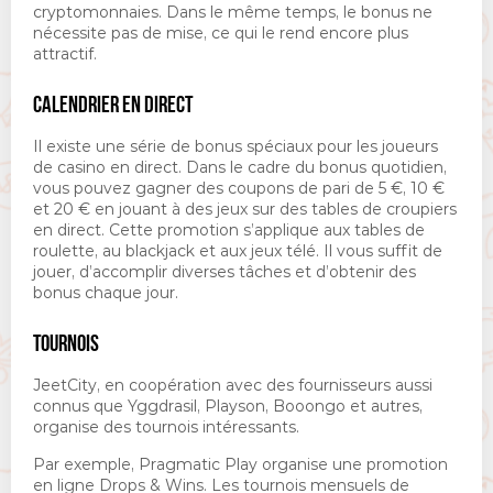
cryptomonnaies. Dans le même temps, le bonus ne
nécessite pas de mise, ce qui le rend encore plus
attractif.
CALENDRIER EN DIRECT
Il existe une série de bonus spéciaux pour les joueurs
de casino en direct. Dans le cadre du bonus quotidien,
vous pouvez gagner des coupons de pari de 5 €, 10 €
et 20 € en jouant à des jeux sur des tables de croupiers
en direct. Cette promotion s’applique aux tables de
roulette, au blackjack et aux jeux télé. Il vous suffit de
jouer, d’accomplir diverses tâches et d’obtenir des
bonus chaque jour.
TOURNOIS
JeetCity, en coopération avec des fournisseurs aussi
connus que Yggdrasil, Playson, Booongo et autres,
organise des tournois intéressants.
Par exemple, Pragmatic Play organise une promotion
en ligne Drops & Wins. Les tournois mensuels de