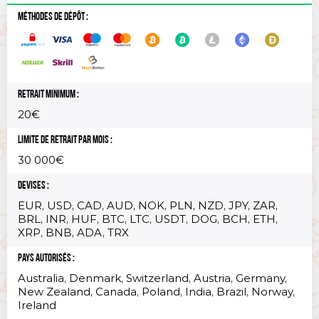
Méthodes de dépôt :
Retrait minimum :
20€
Limite de retrait par mois :
30 000€
Devises :
EUR, USD, CAD, AUD, NOK, PLN, NZD, JPY, ZAR,
BRL, INR, HUF, BTC, LTC, USDT, DOG, BCH, ETH,
XRP, BNB, ADA, TRX
Pays autorisés :
Australia, Denmark, Switzerland, Austria, Germany,
New Zealand, Canada, Poland, India, Brazil, Norway,
Ireland