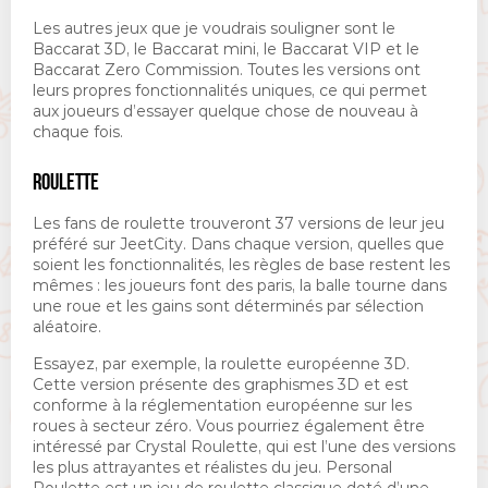
Les autres jeux que je voudrais souligner sont le
Baccarat 3D, le Baccarat mini, le Baccarat VIP et le
Baccarat Zero Commission. Toutes les versions ont
leurs propres fonctionnalités uniques, ce qui permet
aux joueurs d’essayer quelque chose de nouveau à
chaque fois.
ROULETTE
Les fans de roulette trouveront 37 versions de leur jeu
préféré sur JeetCity. Dans chaque version, quelles que
soient les fonctionnalités, les règles de base restent les
mêmes : les joueurs font des paris, la balle tourne dans
une roue et les gains sont déterminés par sélection
aléatoire.
Essayez, par exemple, la roulette européenne 3D.
Cette version présente des graphismes 3D et est
conforme à la réglementation européenne sur les
roues à secteur zéro. Vous pourriez également être
intéressé par Crystal Roulette, qui est l’une des versions
les plus attrayantes et réalistes du jeu. Personal