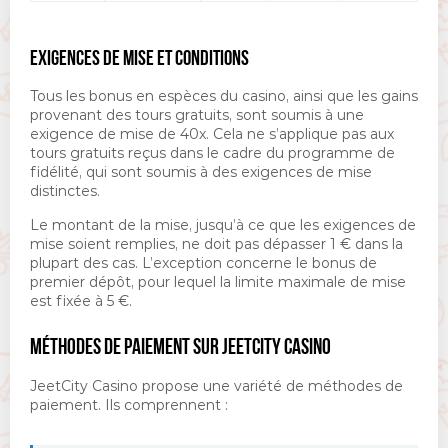
EXIGENCES DE MISE ET CONDITIONS
Tous les bonus en espèces du casino, ainsi que les gains
provenant des tours gratuits, sont soumis à une
exigence de mise de 40x. Cela ne s’applique pas aux
tours gratuits reçus dans le cadre du programme de
fidélité, qui sont soumis à des exigences de mise
distinctes.
Le montant de la mise, jusqu’à ce que les exigences de
mise soient remplies, ne doit pas dépasser 1 € dans la
plupart des cas. L’exception concerne le bonus de
premier dépôt, pour lequel la limite maximale de mise
est fixée à 5 €.
MÉTHODES DE PAIEMENT SUR JEETCITY CASINO
JeetCity Casino propose une variété de méthodes de
paiement. Ils comprennent :