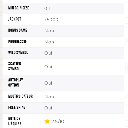
0.1
Min Coin Size
x5000
Jackpot
Non
Bonus Game
Non
Progressif
Oui
Wild Symbol
Scatter
Oui
Symbol
Autoplay
Oui
Option
Non
Multiplicateur
Oui
Free Spins
Note de
7.5/10
l’équipe: