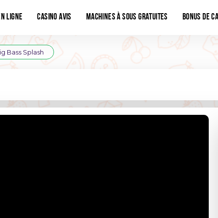
EN LIGNE
CASINO AVIS
MACHINES À SOUS GRATUITES
BONUS DE C
Rechercher
vez déjà voté sur cette page
ig Bass Splash