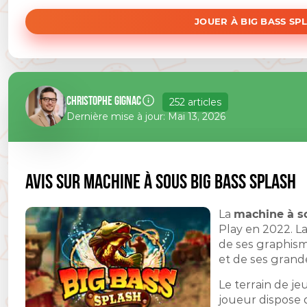
JOUER À BIG BASS S
Christophe Gignac
252 articles
Christophe Gignac
Dernière mise à jour:
Mai 13, 2026
Expert des jeux en ligne
Expert en jeux en ligne et produits
iGaming. Je m'intéresse aux machine
sous depuis l'âge de 18 ans et je suis 
partager mon expérience.
AVIS SUR MACHINE À SOUS BIG BASS SPLASH
La
machine à s
Play en 2022. L
de ses graphism
et de ses grand
Le terrain de je
joueur dispose 