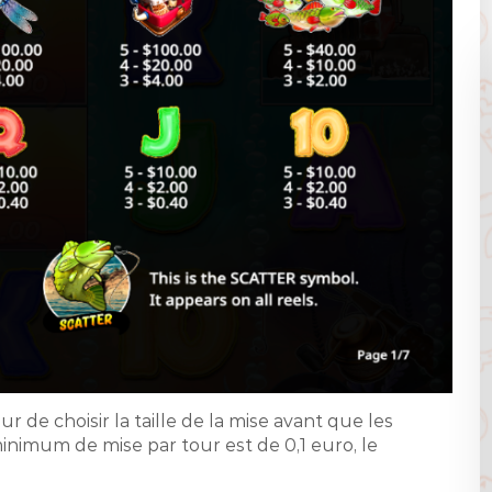
 de choisir la taille de la mise avant que les
imum de mise par tour est de 0,1 euro, le