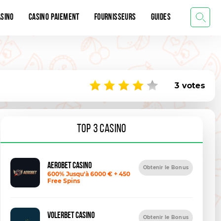
ASINO
CASINO PAIEMENT
FOURNISSEURS
GUIDES
3
votes
TOP 3 CASINO
Aerobet Casino
Obtenir le Bonus
600% Jusqu'à 6000 € + 450
Free Spins
Volerbet Casino
Obtenir le Bonus