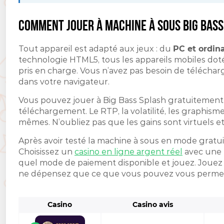
COMMENT JOUER À MACHINE À SOUS BIG BASS
Tout appareil est adapté aux jeux : du
PC et ordin
technologie HTML5, tous les appareils mobiles doté
pris en charge. Vous n’avez pas besoin de télécharg
dans votre navigateur.
Vous pouvez jouer à Big Bass Splash gratuitement s
téléchargement. Le RTP, la volatilité, les graphisme
mêmes. N’oubliez pas que les gains sont virtuels et
Après avoir testé la machine à sous en mode gratu
Choisissez un
casino en ligne argent réel
avec une l
quel mode de paiement disponible et jouez. Jouez 
ne dépensez que ce que vous pouvez vous permet
Casino
Casino avis