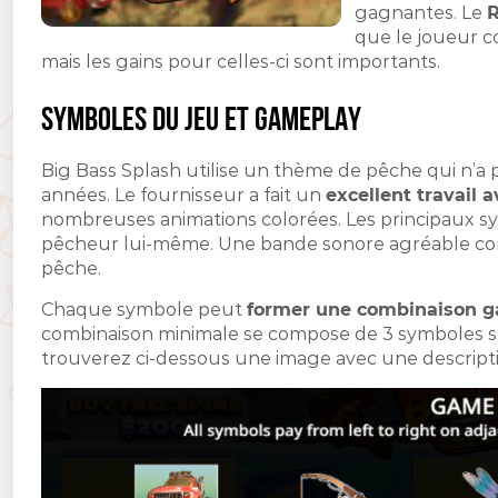
gagnantes. Le
R
que le joueur c
mais les gains pour celles-ci sont importants.
SYMBOLES DU JEU ET GAMEPLAY
Big Bass Splash utilise un thème de pêche qui n’
années. Le fournisseur a fait un
excellent travail 
nombreuses animations colorées. Les principaux sym
pêcheur lui-même. Une bande sonore agréable co
pêche.
Chaque symbole peut
former une combinaison ga
combinaison minimale se compose de 3 symboles su
trouverez ci-dessous une image avec une descripti