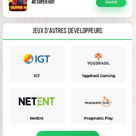
40 Super Hot
JOUER
JEUX D'AUTRES DÉVELOPPEURS
IGT
Yggdrasil Gaming
NetEnt
Pragmatic Play