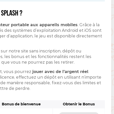
 SPLASH ?
ateur portable aux appareils mobiles
. Grâce à la
s des systèmes d’exploitation Android et iOS sont
er d’application, le jeu est disponible directement
ur notre site sans inscription, dépôt ou
s, les bonus et les fonctionnalités restent les
 que vous ne pourrez pas les retirer.
it, vous pourrez
jouer avec de l’argent réel
.
icence, effectuez un dépôt en utilisant n’importe
de manière responsable, fixez-vous des limites et
tre de perdre.
Bonus de bienvenue
Obtenir le Bonus