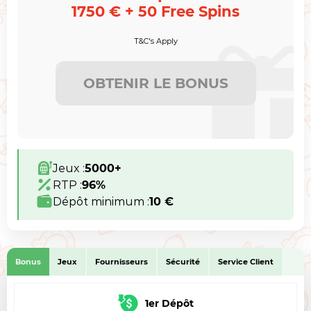
1750 € + 50 Free Spins
T&C's Apply
OBTENIR LE BONUS
Jeux :
5000+
RTP :
96%
Dépôt minimum :
10 €
Bonus
Jeux
Fournisseurs
Sécurité
Service Client
1er Dépôt