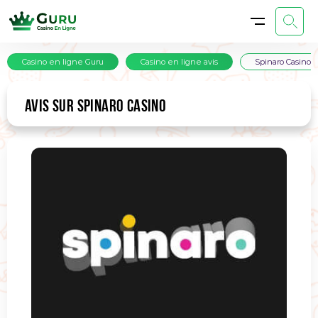
Jusqu’à 50% Match Bonus de Spinaro
Jusqu’à 20% Cashback Bonus de
France, Denmark, Netherlands, Poland,
Spinaro Casino
Casino
Vous avez déjà voté sur cette page
Romania, Spain, Sweden, United Kingdom,
Casino en ligne Guru
Casino en ligne avis
Spinaro Casino
United States
18+. La période de la promotion débute le lundi
18+. Une demande de retrait avant de réclamer le
00h00 jusqu’au dimanche 23h59 UTC chaque
bonus ou après l’activation du bonus annulera
AVIS SUR SPINARO CASINO
semaine.
l’éligibilité du bonu.
Des conditions s'appliquent
Des conditions s'appliquent
Wager:
Wager:
30x
Type de Bonus:
Type de Bonus:
Cashback Bonus
Match Bonus
Dépôt minimum:
Dépôt minimum:
20 €
Code Promo:
Code Promo:
Jeux:
Jeux:
OBTENIR LE BONUS
OBTENIR LE BONUS