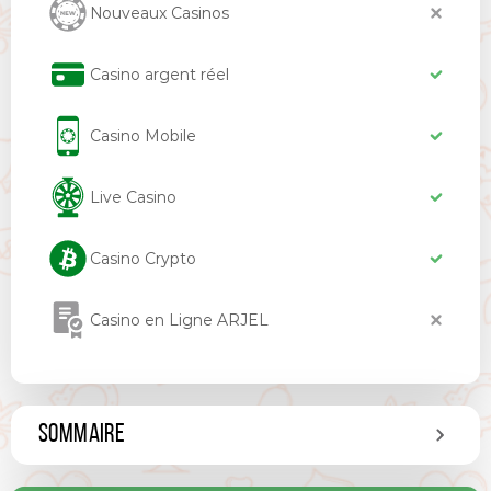
Nouveaux Casinos
Casino argent réel
Casino Mobile
Live Casino
Casino Crypto
Casino en Ligne ARJEL
SOMMAIRE