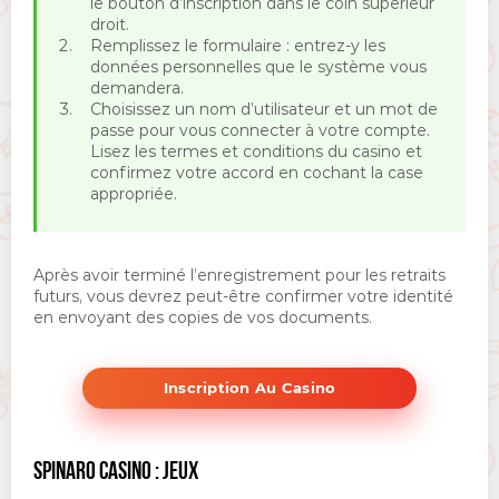
le bouton d’inscription dans le coin supérieur
droit.
Remplissez le formulaire : entrez-y les
données personnelles que le système vous
demandera.
Choisissez un nom d’utilisateur et un mot de
passe pour vous connecter à votre compte.
Lisez les termes et conditions du casino et
confirmez votre accord en cochant la case
appropriée.
Après avoir terminé l’enregistrement pour les retraits
futurs, vous devrez peut-être confirmer votre identité
en envoyant des copies de vos documents.
Inscription Au Casino
SPINARO CASINO : JEUX