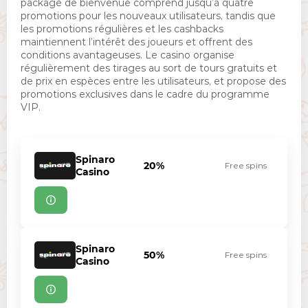
package de bienvenue comprend jusqu’à quatre
promotions pour les nouveaux utilisateurs, tandis que
les promotions régulières et les cashbacks
maintiennent l’intérêt des joueurs et offrent des
conditions avantageuses. Le casino organise
régulièrement des tirages au sort de tours gratuits et
de prix en espèces entre les utilisateurs, et propose des
promotions exclusives dans le cadre du programme
VIP.
Spinaro
20%
Free spins
Casino
Spinaro
50%
Free spins
Casino