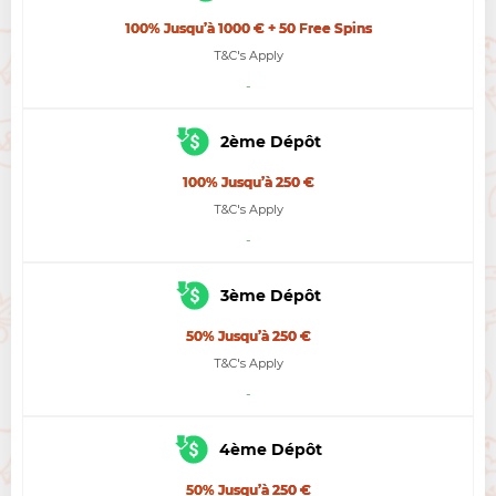
100% Jusqu’à 1000 € + 50 Free Spins
T&C's Apply
-
2ème Dépôt
100% Jusqu’à 250 €
T&C's Apply
-
3ème Dépôt
50% Jusqu’à 250 €
T&C's Apply
-
4ème Dépôt
50% Jusqu’à 250 €