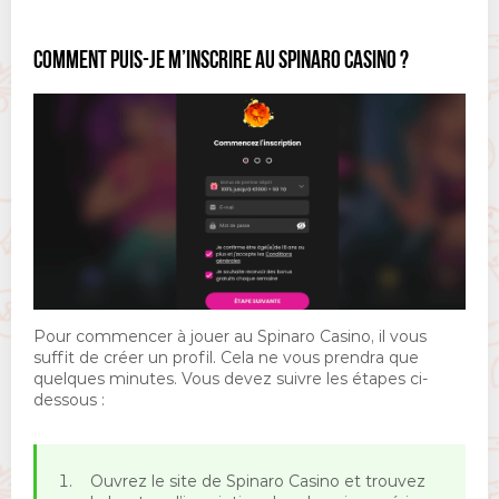
COMMENT PUIS-JE M’INSCRIRE AU SPINARO CASINO ?
Pour commencer à jouer au Spinaro Casino, il vous
suffit de créer un profil. Cela ne vous prendra que
quelques minutes. Vous devez suivre les étapes ci-
dessous :
Ouvrez le site de Spinaro Casino et trouvez