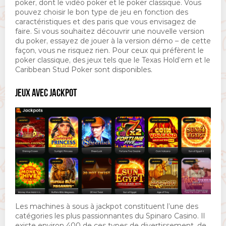
poker, dont le vidéo poker et le poker classique. Vous
pouvez choisir le bon type de jeu en fonction des
caractéristiques et des paris que vous envisagez de
faire. Si vous souhaitez découvrir une nouvelle version
du poker, essayez de jouer à la version démo – de cette
façon, vous ne risquez rien. Pour ceux qui préfèrent le
poker classique, des jeux tels que le Texas Hold’em et le
Caribbean Stud Poker sont disponibles.
JEUX AVEC JACKPOT
Les machines à sous à jackpot constituent l’une des
catégories les plus passionnantes du Spinaro Casino. Il
existe environ 400 de ces types de divertissement, de