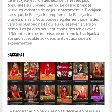
Le Blackjack est l’un des jeux de cartes les plus
populaires sur Spinaro Casino. Le casino propose
plusieurs variantes de ce jeu, notamment le Blackjack
classique, le Blackjack européen et le Blackjack à
plusieurs mains. Vous pouvez également jouer à des
versions plus originales du jeu ou essayer la version
démo. Les joueurs peuvent choisir des tables avec
différentes limites de mise, ce qui rend le blackjack à
Spinaro accessible aux débutants et aux joueurs
expérimentés.
BACCARAT
Le baccarat au Spinaro Casino se décline en plusieurs