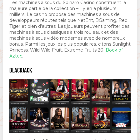
Les machines à sous du Spinaro Casino constituent la
majeure partie de la collection – il y en a plusieurs
milliers. Le casino propose des machines à sous de
développeurs réputés tels que NetEnt, BGaming, Red
Tiger et bien d’autres. Les joueurs peuvent profiter des
machines à sous classiques à trois rouleaux et des
machines à sous vidéo modernes avec de nombreux
bonus. Parmi les jeux les plus populaires, citons Sunlight
Princess, Wild Wild Fruit, Extreme Fruits 20,
Book of
Aztec
.
BLACKJACK