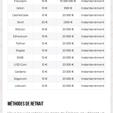
Flexepin
10 €
10 000 000 €
Instantanément
Jeton
10 €
1000 €
Instantanément
CashtoCode
10 €
20 000 €
Instantanément
Skrill
20 €
2500 €
Instantanément
Bitcoin
10 €
20 000 €
Instantanément
Ethereum
10 €
20 000 €
Instantanément
Tether
10 €
20 000 €
Instantanément
Ripple
10 €
20 000 €
Instantanément
BNB
10 €
20 000 €
Instantanément
USD Coin
10 €
20 000 €
Instantanément
Cardano
10 €
20 000 €
Instantanément
Dogecoin
10 €
20 000 €
Instantanément
Litecoin
10 €
20 000 €
Instantanément
MÉTHODES DE RETRAIT