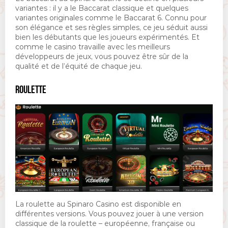
variantes : il y a le Baccarat classique et quelques
variantes originales comme le Baccarat 6. Connu pour
son élégance et ses règles simples, ce jeu séduit aussi
bien les débutants que les joueurs expérimentés. Et
comme le casino travaille avec les meilleurs
développeurs de jeux, vous pouvez être sûr de la
qualité et de l’équité de chaque jeu.
ROULETTE
La roulette au Spinaro Casino est disponible en
différentes versions. Vous pouvez jouer à une version
classique de la roulette – européenne, française ou