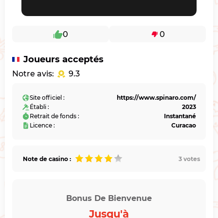
0
0
Joueurs acceptés
Notre avis:
9.3
Site officiel :
https://www.spinaro.com/
Établi :
2023
Retrait de fonds :
Instantané
Licence :
Curacao
Note de casino :
3
votes
Bonus De Bienvenue
Jusqu'à