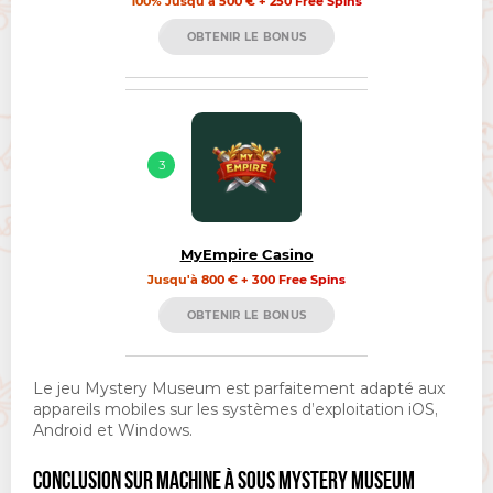
100% Jusqu'à 500 € + 250 Free Spins
OBTENIR LE BONUS
3
MyEmpire Casino
Jusqu'à 800 € + 300 Free Spins
OBTENIR LE BONUS
Le jeu Mystery Museum est parfaitement adapté aux
appareils mobiles sur les systèmes d’exploitation iOS,
Android et Windows.
CONCLUSION SUR MACHINE À SOUS MYSTERY MUSEUM