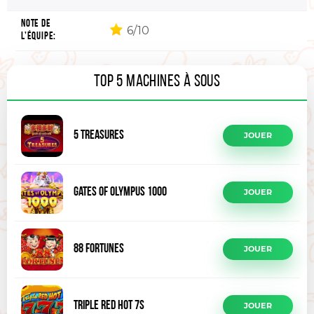
Note de
6/10
l’équipe:
TOP 5 MACHINES À SOUS
5 Treasures
JOUER
Gates of Olympus 1000
JOUER
88 Fortunes
JOUER
Triple Red Hot 7s
JOUER