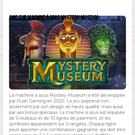
AVIS SUR MACHINE À SOUS MYSTERY MUSEUM
La machine à sous Mystery Museum a été développée
par Push Gaming en 2020. Le jeu surprend non
seulement par son design de haute qualité, mais aussi
par ses bonus spéciaux. La machine à sous est équipée
de 5 rouleaux et de 10 lignes de paiement, et les
symboles apparaissent sur 3 rangées. Chaque ligne
peut apporter une combinaison gagnante, qui doit être