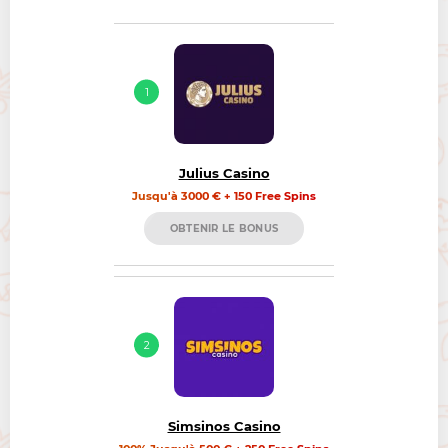
1
Julius Casino
Jusqu'à 3000 € + 150 Free Spins
OBTENIR LE BONUS
2
Simsinos Casino