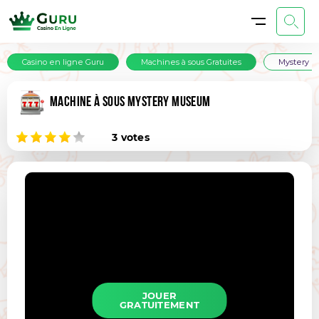
Vous avez déjà voté sur cette page
Casino en ligne Guru
Machines à sous Gratuites
Mystery 
MACHINE À SOUS MYSTERY MUSEUM
3
votes
JOUER
GRATUITEMENT