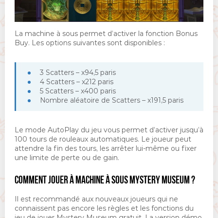
La machine à sous permet d’activer la fonction Bonus
Buy. Les options suivantes sont disponibles :
3 Scatters – x94,5 paris
4 Scatters – x212 paris
5 Scatters – x400 paris
Nombre aléatoire de Scatters – x191,5 paris
Le mode AutoPlay du jeu vous permet d’activer jusqu’à
100 tours de rouleaux automatiques. Le joueur peut
attendre la fin des tours, les arrêter lui-même ou fixer
une limite de perte ou de gain.
COMMENT JOUER À MACHINE À SOUS MYSTERY MUSEUM ?
Il est recommandé aux nouveaux joueurs qui ne
connaissent pas encore les règles et les fonctions du
jeu de jouer Mystery Museum gratuit. La version démo